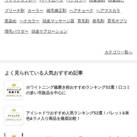
ウィッグスプレー
パーマムース
ヘアカラー
白髪染め
白髪隠し
ブリーチ剤
カーラー
縮毛矯正剤
ヘアチョーク
ヘアマスカラ
黒染め
ヘナカラー
頭皮マッサージ器
育毛剤
発毛剤
育毛サプリ
増毛パウダー
頭皮ケアローション
カテゴリ一覧へ
よく見られている人気おすすめ記事
ホワイトニング歯磨き粉おすすめランキング52選！口コミ
の多い市販品を中心に
アイシャドウおすすめ人気ランキング52選！パレット&単
色&ラメ入り商品を徹底比較！