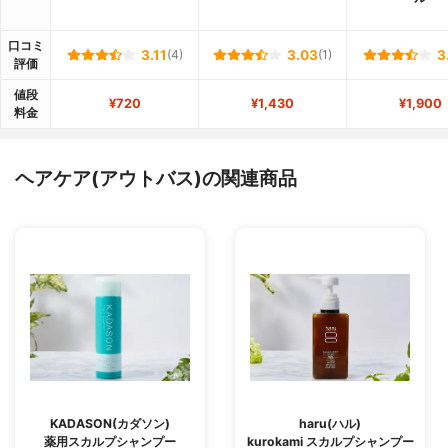
口コミ
3.11
(4)
3.03
(1)
3
評価
値段
¥720
¥1,430
¥1,900
料金
ヘアケア(アウトバス)の関連商品
KADASON(カダソン)
haru(ハル)
薬用スカルプシャンプー
kurokami スカルプシャンプー