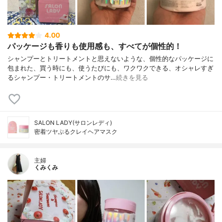
ル)、PPG-3カプリリルエーテル、(PEG-4
0/PPG-8メチルアミノプロピル/ヒドロキシ
プロピルジメチコン)コポリマー、カプリリ
4.00
ルジメチコンエトキシグルコシド、アモジ
パッケージも香りも使用感も、すべてが個性的！
メチコン、ダイマージリノール酸ダイマー
ジリノレイル、ラウレス-4、ラウレス-23、
シャンプーとトリートメントと思えないような、個性的なパッケージに
ステアリン酸PEG-55、ステアルトリモニウ
包まれた、買う時にも、使うたびにも、ワクワクできる、オシャレすぎ
ムクロリド、PEG-90M、BG、PG、グリセ
るシャンプー・トリートメントのサ…
続きを見る
リン、クエン酸、乳酸、クエン酸Na、イソ
プロパノール、赤227、グアニル酸2Na、イ
ノシン酸2Na、フェノキシエタノール、香
料
SALON LADY(サロンレディ)
密着ツヤぷるクレイヘアマスク
主婦
くみくみ