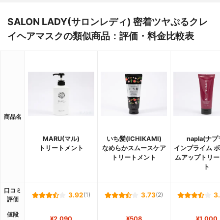
SALON LADY(サロンレディ) 密着ツヤぷるクレ
イヘアマスクの類似商品：評価・料金比較表
商品名
MARU(マル)
いち髪(ICHIKAMI)
napla(ナプ
トリートメント
なめらかスムースケア
インプライム 
トリートメント
ムアップトリー
ト
口コミ
3.92
(1)
3.73
(2)
3
評価
値段
¥2,090
¥508
¥1,000