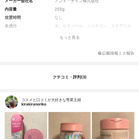
メーカー会社名
アンド・ナイン株式会社
内容量
255g
放置時間
なし
全成分
水、セタノール、ジメチコン、ステアリル
アルコール、DPG、マカデミア種子油、ベ
もっと見る
ヘントリモニウムクロリド、トリ(カプリル
酸/カプリン酸)グリセリル、ステアロキシプ
ロピルトリモニウムクロリド、エクトイ
記載情報ミス報告
ン、PCA-Na、加水分解コンキオリン、加水
分解ケラチン(羊毛)、加水分解シルク、γ-ド
コサラクトン、アラントイン、カオリン、
タウリン、グルタミン酸、リシンHCl、グリ
クチコミ・評判(3)
シン、ロイシン、ヒスチジンHCl、バリン、
セリン、トレオニン、アラニン、イソロイ
シン、フェニルアラニン、プロリン、チロ
シン、アルギニン、アスパラギン酸Na、レ
コスメと口コミが大好きな専業主婦
モングラス葉/茎エキス、ローズマリー葉エ
kirakiranoriko
キス、ヨーロッパシラカバ葉エキス、セイ
ヨウイラクサ葉エキス、スギナエキス、セ
イヨウノコギリソウ花エキス、セージ葉エ
キス、フキタンポポ葉エキス、ミツガシワ
葉エキス、アンズ種子、ラウロイルグルタ
ミン酸ジ(フィトステリル/オクチルドデシ