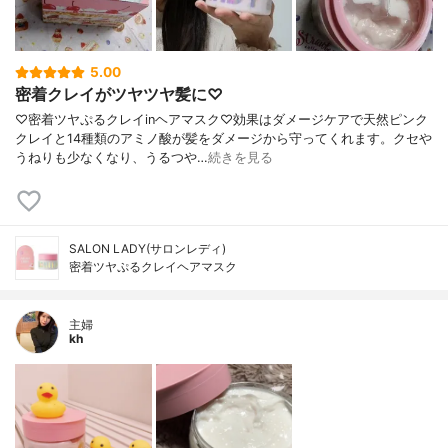
5.00
密着クレイがツヤツヤ髪に♡
♡密着ツヤぷるクレイinヘアマスク♡効果はダメージケアで天然ピンク
クレイと14種類のアミノ酸が髪をダメージから守ってくれます。クセや
うねりも少なくなり、うるつや…
続きを見る
SALON LADY(サロンレディ)
密着ツヤぷるクレイヘアマスク
主婦
kh