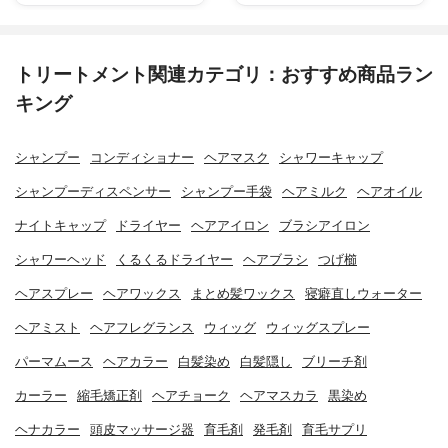
トリートメント関連カテゴリ：おすすめ商品ラン
キング
シャンプー
コンディショナー
ヘアマスク
シャワーキャップ
シャンプーディスペンサー
シャンプー手袋
ヘアミルク
ヘアオイル
ナイトキャップ
ドライヤー
ヘアアイロン
ブラシアイロン
シャワーヘッド
くるくるドライヤー
ヘアブラシ
つげ櫛
ヘアスプレー
ヘアワックス
まとめ髪ワックス
寝癖直しウォーター
ヘアミスト
ヘアフレグランス
ウィッグ
ウィッグスプレー
パーマムース
ヘアカラー
白髪染め
白髪隠し
ブリーチ剤
カーラー
縮毛矯正剤
ヘアチョーク
ヘアマスカラ
黒染め
ヘナカラー
頭皮マッサージ器
育毛剤
発毛剤
育毛サプリ