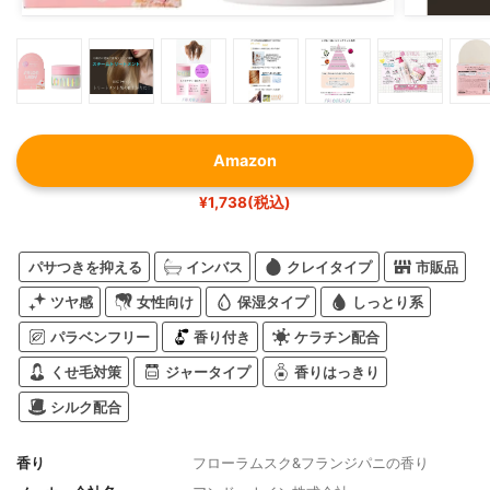
Amazon
¥1,738(税込)
パサつきを抑える
インバス
クレイタイプ
市販品
ツヤ感
女性向け
保湿タイプ
しっとり系
パラベンフリー
香り付き
ケラチン配合
くせ毛対策
ジャータイプ
香りはっきり
シルク配合
香り
フローラムスク&フランジパニの香り