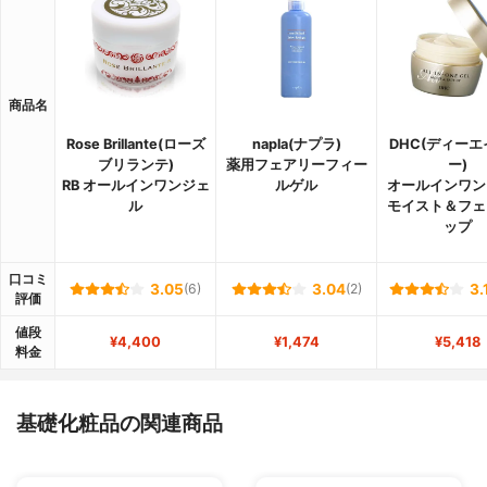
商品名
Rose Brillante(ローズ
napla(ナプラ)
DHC(ディー
ブリランテ)
薬用フェアリーフィー
ー)
RB オールインワンジェ
ルゲル
オールインワン
ル
モイスト＆フェ
ップ
口コミ
3.05
(6)
3.04
(2)
3.
評価
値段
¥4,400
¥1,474
¥5,418
料金
基礎化粧品の関連商品