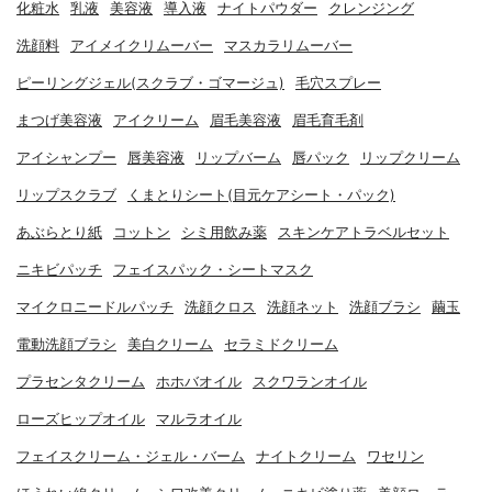
化粧水
乳液
美容液
導入液
ナイトパウダー
クレンジング
洗顔料
アイメイクリムーバー
マスカラリムーバー
ピーリングジェル(スクラブ・ゴマージュ)
毛穴スプレー
まつげ美容液
アイクリーム
眉毛美容液
眉毛育毛剤
アイシャンプー
唇美容液
リップバーム
唇パック
リップクリーム
リップスクラブ
くまとりシート(目元ケアシート・パック)
あぶらとり紙
コットン
シミ用飲み薬
スキンケアトラベルセット
ニキビパッチ
フェイスパック・シートマスク
マイクロニードルパッチ
洗顔クロス
洗顔ネット
洗顔ブラシ
繭玉
電動洗顔ブラシ
美白クリーム
セラミドクリーム
プラセンタクリーム
ホホバオイル
スクワランオイル
ローズヒップオイル
マルラオイル
フェイスクリーム・ジェル・バーム
ナイトクリーム
ワセリン