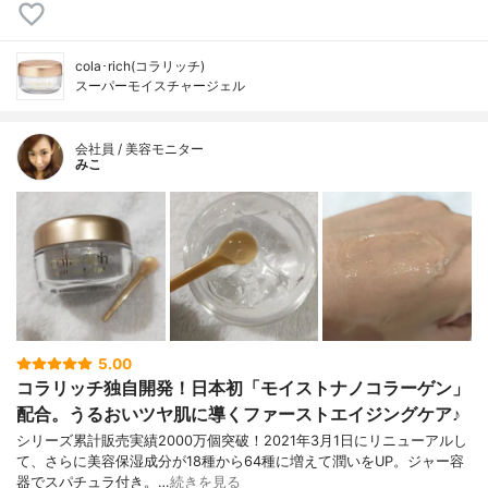
cola･rich(コラリッチ)
スーパーモイスチャージェル
会社員 / 美容モニター
みこ
5.00
コラリッチ独自開発！日本初「モイストナノコラーゲン」
配合。うるおいツヤ肌に導くファーストエイジングケア♪
シリーズ累計販売実績2000万個突破！2021年3月1日にリニューアルし
て、さらに美容保湿成分が18種から64種に増えて潤いをUP。ジャー容
器でスパチュラ付き。…
続きを見る