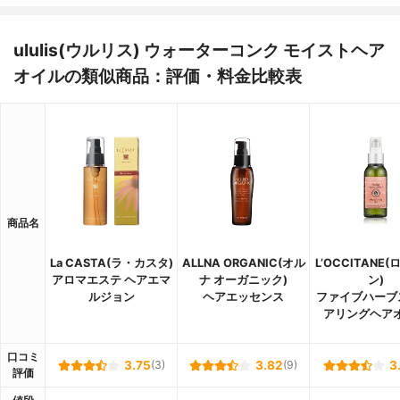
ululis(ウルリス) ウォーターコンク モイストヘア
オイルの類似商品：評価・料金比較表
商品名
La CASTA(ラ・カスタ)
ALLNA ORGANIC(オル
L’OCCITANE
アロマエステ ヘアエマ
ナ オーガニック)
ン)
ルジョン
ヘアエッセンス
ファイブハーブ
アリングヘア
口コミ
3.75
(3)
3.82
(9)
3
評価