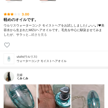
3.00
軽めのオイルです。
ウルリスウォーターコンク モイストヘアをお試ししました( ⁎ᵕᴗᵕ⁎ )❤︎美
容水から生まれたMIZUヘアオイルです。毛先を中心に馴染ませてみま
したが、サラッと…
続きを見る
ululis(ウルリス)
ウォーターコンク モイストヘアオイル
主婦
くみくみ