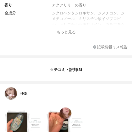
香り
アクアリリーの香り
全成分
シクロペンタシロキサン、ジメチコン、ジ
メチコノール、ミリスチン酸イソプロピ
ル、トリエチルヘキサノイン、カルボキシ
メチルヒアルロン酸Ｎａ、グルコシルセラ
もっと見る
ミド、水溶性コラーゲン、加水分解ハチミ
ツタンパク、マドンナリリー花エキス、加
水分解ハトムギ種子、ラベンダー花水、ア
記載情報ミス報告
ルガニアスピノサ核油、シア脂、ダマスク
バラ花水、ダイズ油、温泉水、クエン酸、
クエン酸Ｎａ、ニンジン根エキス、海水、
トコフェリルリン酸Ｎａ、サトウカエデ樹
クチコミ・評判(3)
液、アスコフィルムノドスムエキス、メド
ウフォーム－δ－ラクトン、海塩、α－グル
カン、グリセリン、ＢＧ、エタノール、レ
シチン、水、ソルビトール、ＰＥＧ－２０
ゆあ
水添ヒマシ油、トコフェロール、緑２０
２、安息香酸Ｎａ、ソルビン酸Ｋ、フェノ
キシエタノール、香料