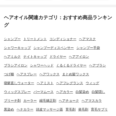
ヘアオイル関連カテゴリ：おすすめ商品ランキン
グ
シャンプー
トリートメント
コンディショナー
ヘアマスク
シャワーキャップ
シャンプーディスペンサー
シャンプー手袋
ヘアミルク
ナイトキャップ
ドライヤー
ヘアアイロン
ブラシアイロン
シャワーヘッド
くるくるドライヤー
ヘアブラシ
つげ櫛
ヘアスプレー
ヘアワックス
まとめ髪ワックス
寝癖直しウォーター
ヘアミスト
ヘアフレグランス
ウィッグ
ウィッグスプレー
パーマムース
ヘアカラー
白髪染め
白髪隠し
ブリーチ剤
カーラー
縮毛矯正剤
ヘアチョーク
ヘアマスカラ
黒染め
ヘナカラー
頭皮マッサージ器
育毛剤
発毛剤
育毛サプリ