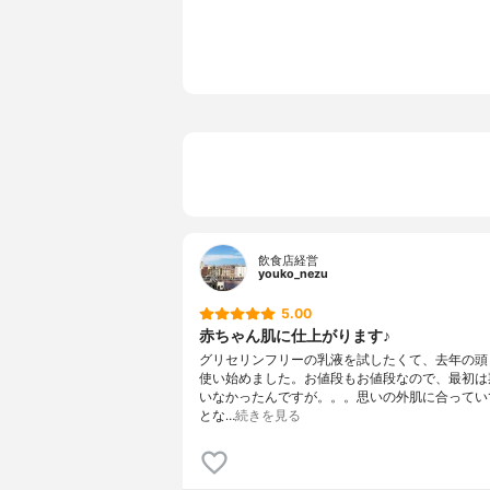
SPF/PA
‐
カラー
‐
カラーバリエーション
‐
薬用成分
‐
全成分
PG、トレ
セテアリル
ルビタン、
ン、プロピ
ロール、EDT
飲食店経営
youko_nezu
5.00
赤ちゃん肌に仕上がります♪
グリセリンフリーの乳液を試したくて、去年の頭
使い始めました。お値段もお値段なので、最初は
いなかったんですが。。。思いの外肌に合ってい
とな…
続きを見る