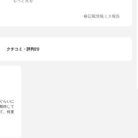
もっと見る
記載情報ミス報告
ハロース、ミネラルオイル、トリエチルヘキサノイン、スクワラン、
アルコール、ステアリン酸、ラノリン パラフィン、ステアリン酸ソ
クチコミ・評判(1)
テトラオレイン酸ソルベス-30、ポリソルベート60、メチルパラベ
ルパラベン、エタノール、カルボマー、水酸化K、BHT、トコフェ
A-2Na、水
ぐらいに
期待して
て、何度