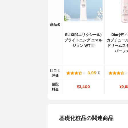
商品名
ELIXIR(エリクシール)
Dior(デ
ブライトニング エマル
カプチュール
ジョン WT Ⅲ
ドリームスキ
パーフ
口コミ
3.95
(1)
評価
値段
¥3,400
¥9,8
料金
基礎化粧品の関連商品