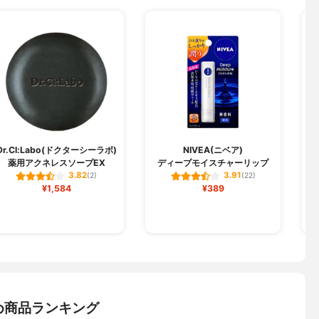
Dr.Cl:Labo(ドクターシーラボ)
NIVEA(ニベア)
薬用アクネレスソープEX
ディープモイスチャーリップ
フ
3.82
3.91
(2)
(22)
¥1,584
¥389
め商品ランキング