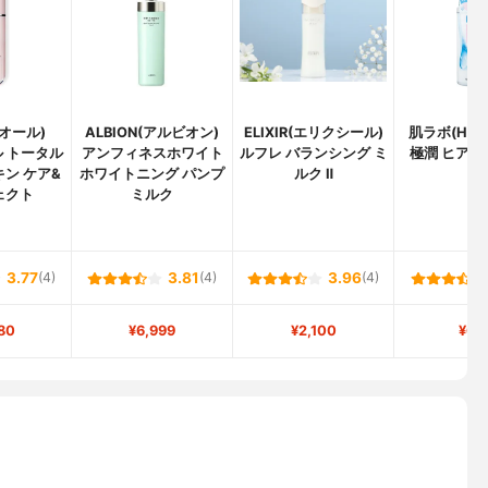
ィオール)
ALBION(アルビオン)
ELIXIR(エリクシール)
肌ラボ(HAD
 トータル
アンフィネスホワイト
ルフレ バランシング ミ
極潤 ヒアル
ン ケア&
ホワイトニング パンプ
ルク Ⅱ
ェクト
ミルク
3.77
(4)
3.81
(4)
3.96
(4)
80
¥6,999
¥2,100
¥61