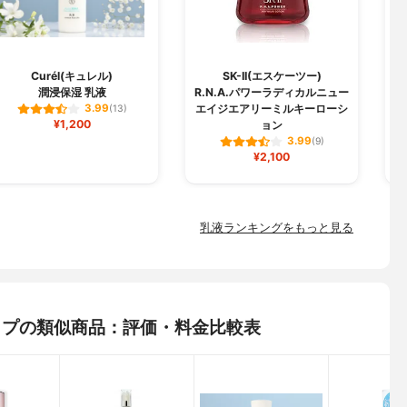
Curél(キュレル)
SK-II(エスケーツー)
潤浸保湿 乳液
R.N.A.パワーラディカルニュー
エイジエアリーミルキーローシ
3.99
(13)
¥1,200
ョン
3.99
(9)
¥2,100
乳液ランキングをもっと見る
りタイプの類似商品：評価・料金比較表