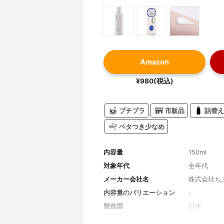
Amazon
¥980(税込)
プチプラ
市販品
詰替え
ベタつき少なめ
内容量
150ml
対象年代
全年代
メーカー会社名
株式会社ち
内容量のバリエーション
‐
製造国
日本
香り
無香料