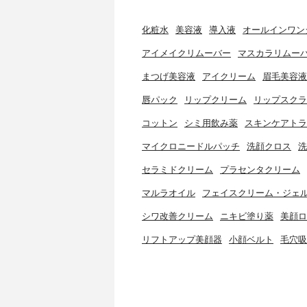
化粧水
美容液
導入液
オールインワン
アイメイクリムーバー
マスカラリムー
まつげ美容液
アイクリーム
眉毛美容液
唇パック
リップクリーム
リップスクラ
コットン
シミ用飲み薬
スキンケアトラ
マイクロニードルパッチ
洗顔クロス
洗
セラミドクリーム
プラセンタクリーム
マルラオイル
フェイスクリーム・ジェ
シワ改善クリーム
ニキビ塗り薬
美顔ロ
リフトアップ美顔器
小顔ベルト
毛穴吸