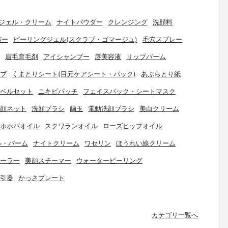
ジェル・クリーム
ナイトパウダー
クレンジング
洗顔料
バー
ピーリングジェル(スクラブ・ゴマージュ)
毛穴スプレー
眉毛育毛剤
アイシャンプー
唇美容液
リップバーム
ブ
くまとりシート(目元ケアシート・パック)
あぶらとり紙
ベルセット
ニキビパッチ
フェイスパック・シートマスク
顔ネット
洗顔ブラシ
繭玉
電動洗顔ブラシ
美白クリーム
ホホバオイル
スクワランオイル
ローズヒップオイル
ル・バーム
ナイトクリーム
ワセリン
ほうれい線クリーム
ーラー
美顔スチーマー
ウォーターピーリング
引器
かっさプレート
カテゴリ一覧へ