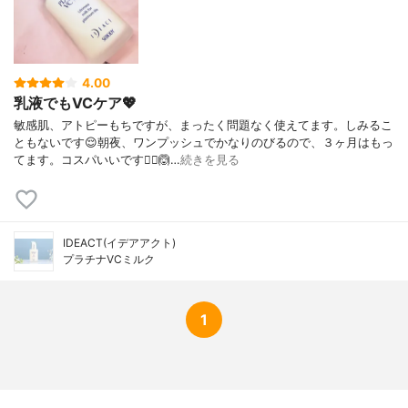
メ果実エキス、カンゾウ根エキス、オウゴ
ン根エキス、セラミド1、セラミド2、セラ
ミド3、セラミド5、セラミド6Ⅱ、コメヌカ
スフィンゴ糖脂質、ポリクオタニウム-51、
パルミチン酸セチル、リゾレシチン、レシ
4.00
チン、水添レシチン、クエン酸Na、水酸化
乳液でもVCケア💖
Na、オレイン酸Na、アセチルヒアルロン酸
敏感肌、アトピーもちですが、まったく問題なく使えてます。しみるこ
Na、セタルコニウムクロリド、ベヘニルア
ともないです😌朝夜、ワンプッシュでかなりのびるので、３ヶ月はもっ
ルコール、ステアリン酸グリセリル、カル
てます。コスパいいです🙆‍♀️🙆…
続きを見る
ボマー、キサンタンガム、EDTA、フェノキ
シエタノール
IDEACT(イデアアクト)
プラチナVCミルク
1