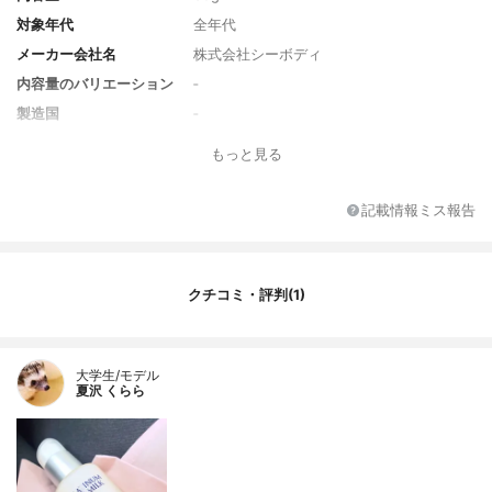
対象年代
全年代
メーカー会社名
株式会社シーボディ
内容量のバリエーション
‐
製造国
‐
香り
無香料
もっと見る
SPF/PA
‐
カラー
‐
記載情報ミス報告
カラーバリエーション
‐
薬用成分
‐
全成分
水、グリセリン、DPG、トリエチルヘキサ
クチコミ・評判(1)
ノイン、ペンチレングリコール、BG、ステ
アリン酸スクロース、水添ポリデセン、ス
テアリン酸ポリグリセリル-10、白金、プラ
センタエキス、イソステアリルアスコルビ
大学生/モデル
夏沢 くらら
ルリン酸2Na、テトラヘキシルデカン酸ア
スコルビル、オリゴペプチド-34、ハイドロ
キノン、アルブチン、ビサボロール、アル
ギニン、ダイズ油、ダイズ種子エキス、ダ
イズステロール、ヒメフウロエキス、ナツ