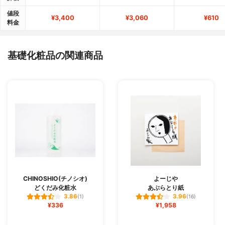
値段
¥3,400
¥3,060
¥610
料金
基礎化粧品の関連商品
CHINOSHIO(チノシオ)
よーじや
どくだみ化粧水
あぶらとり紙
3.86
3.96
(1)
(16)
¥336
¥1,958