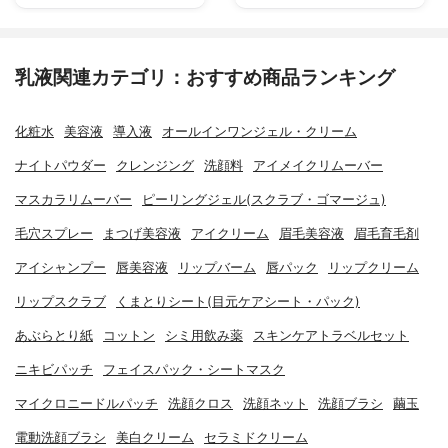
乳液関連カテゴリ：おすすめ商品ランキング
化粧水
美容液
導入液
オールインワンジェル・クリーム
ナイトパウダー
クレンジング
洗顔料
アイメイクリムーバー
マスカラリムーバー
ピーリングジェル(スクラブ・ゴマージュ)
毛穴スプレー
まつげ美容液
アイクリーム
眉毛美容液
眉毛育毛剤
アイシャンプー
唇美容液
リップバーム
唇パック
リップクリーム
リップスクラブ
くまとりシート(目元ケアシート・パック)
あぶらとり紙
コットン
シミ用飲み薬
スキンケアトラベルセット
ニキビパッチ
フェイスパック・シートマスク
マイクロニードルパッチ
洗顔クロス
洗顔ネット
洗顔ブラシ
繭玉
電動洗顔ブラシ
美白クリーム
セラミドクリーム