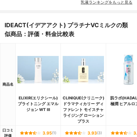
乳液ランキングをもっと見る
IDEACT(イデアアクト) プラチナVCミルクの類
似商品：評価・料金比較表
商品名
ELIXIR(エリクシール)
CLINIQUE(クリニーク)
肌ラボ(HADAL
ブライトニング エマル
ドラマティカリー ディ
極潤 ヒアルロ
ジョン WT Ⅲ
ファレント モイスチャ
ライジング ローション
プラス
口コミ
3.95
(1)
3.93
(3)
3
評価