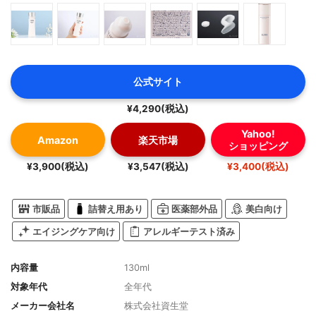
公式サイト
¥4,290(税込)
Yahoo!
Amazon
楽天市場
ショッピング
¥3,900(税込)
¥3,547(税込)
¥3,400(税込)
市販品
詰替え用あり
医薬部外品
美白向け
エイジングケア向け
アレルギーテスト済み
内容量
130ml
対象年代
全年代
メーカー会社名
株式会社資生堂