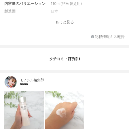
内容量のバリエーション
110ml(詰め替え用)
製造国
日本
香り
リラックス感のあるアクアフローラルの香
もっと見る
り
SPF/PA
-
記載情報ミス報告
カラー
-
カラーバリエーション
-
薬用成分
４－メトキシサリチル酸カリウム塩、グリ
クチコミ・評判(1)
チルリチン酸ジカリウム
全成分
【有効成分】４－メトキシサリチル酸カリ
ウム塩、グリチルリチン酸ジカリウム【そ
の他の成分】オトギリソウエキス、メリロ
モノシル編集部
hana
ートエキス、加水分解コンキオリン液、オ
リーブ葉エキス、ヨクイニンエキス、Ｌ－
アルギニン塩酸塩、オランダカラシエキ
ス、イノシット、水溶性コラーゲン
（Ｆ）、精製水、１、３－ブチレングリコ
ール、濃グリセリン、α－オレフィンオリゴ
マー、エタノール、ジプロピレングリコー
ル、トリ２－エチルヘキサン酸グリセリ