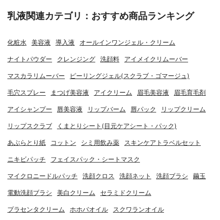
乳液関連カテゴリ：おすすめ商品ランキング
化粧水
美容液
導入液
オールインワンジェル・クリーム
ナイトパウダー
クレンジング
洗顔料
アイメイクリムーバー
マスカラリムーバー
ピーリングジェル(スクラブ・ゴマージュ)
毛穴スプレー
まつげ美容液
アイクリーム
眉毛美容液
眉毛育毛剤
アイシャンプー
唇美容液
リップバーム
唇パック
リップクリーム
リップスクラブ
くまとりシート(目元ケアシート・パック)
あぶらとり紙
コットン
シミ用飲み薬
スキンケアトラベルセット
ニキビパッチ
フェイスパック・シートマスク
マイクロニードルパッチ
洗顔クロス
洗顔ネット
洗顔ブラシ
繭玉
電動洗顔ブラシ
美白クリーム
セラミドクリーム
プラセンタクリーム
ホホバオイル
スクワランオイル