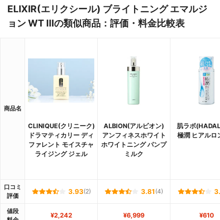
ELIXIR(エリクシール) ブライトニング エマルジ
ョン WT Ⅲの類似商品：評価・料金比較表
商品名
CLINIQUE(クリニーク)
ALBION(アルビオン)
肌ラボ(HADAL
ドラマティカリー ディ
アンフィネスホワイト
極潤 ヒアルロ
ファレント モイスチャ
ホワイトニング パンプ
ライジング ジェル
ミルク
口コミ
3.93
(2)
3.81
(4)
3
評価
値段
¥2,242
¥6,999
¥610
料金