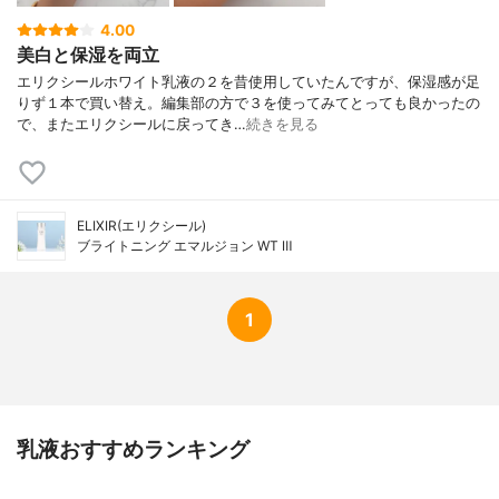
ル、メチルポリシロキサン、マルチトール
液、ワセリン、イソステアリン酸ポリオキ
4.00
シエチレングリセリル、リンゴ酸ジイソス
美白と保湿を両立
テアリル、モノステアリン酸ポリオキシエ
エリクシールホワイト乳液の２を昔使用していたんですが、保湿感が足
チレングリセリル、ベヘニルアルコール、
りず１本で買い替え。編集部の方で３を使ってみてとっても良かったの
マイクロクリスタリンワックス、硬化油、
で、またエリクシールに戻ってき…
続きを見る
ステアリン酸、イソステアリン酸、ベヘニ
ン酸、バチルアルコール、水酸化カリウ
ム、カルボキシビニルポリマー、ポリオキ
シエチレン（１７）ポリオキシプロピレン
（４）ジメチルエーテル、サクシノグルカ
ELIXIR(エリクシール)
ン、エデト酸二ナトリウム、Ｎ－ラウロイ
ブライトニング エマルジョン WT Ⅲ
ル－Ｌ－グルタミン酸ジ（フィトステリ
ル・２－オクチルドデシル）、メタリン酸
ナトリウム、２－Ｏ－エチル－Ｌ－アスコ
1
ルビン酸、ピロ亜硫酸ナトリウム、ローズ
マリー油、塩酸リジン、ヨモギエキス
（２）、フェノキシエタノール、香料、ベ
ンガラ、黄酸化鉄
乳液おすすめランキング