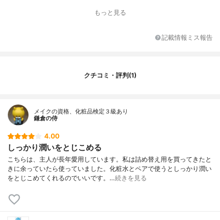
香り
無香料
もっと見る
SPF/PA
‐
カラー
‐
記載情報ミス報告
カラーバリエーション
‐
薬用成分
‐
全成分
水、グリセリン、トリ（カプリル酸／カプ
クチコミ・評判(1)
リン酸）グリセリル、DPG、オレフィンオ
リゴマー、ペンチレングリコール、PPG-10
メチルグルコース、ヒアルロン酸Na、加水
分解ヒアルロン酸、アセチルヒアルロン酸N
メイクの資格、化粧品検定３級あり
鎌倉の侍
a、乳酸球菌／ヒアルロン酸発酵液、BG、
イソステアリン酸PEG-20ソルビタン、PEG
4.00
-32、PEG-6、ステアリン酸グリセリル、ジ
しっかり潤いをとじこめる
メチコン、カルボマー、プロパンジオー
ル、ラウロイルグルタミン酸ジ（フィトス
こちらは、主人が長年愛用しています。私は詰め替え用を買ってきたと
テリル／オクチルドデシル）、カプリルヒ
きに余っていたら使っていました。化粧水とペアで使うとしっかり潤い
ドロキサム酸、TEA、EDTA-2Na、ステア
をとじこめてくれるのでいいです。…
続きを見る
リルアルコール、ベヘニルアルコール