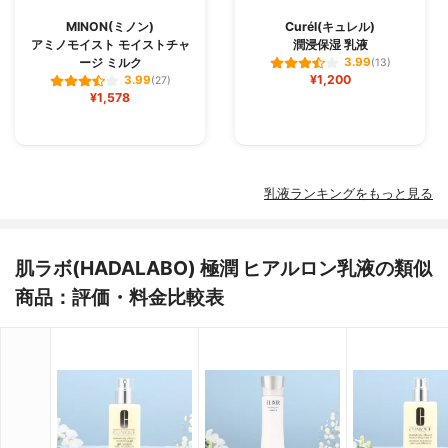
MINON(ミノン)
Curél(キュレル)
アミノモイスト モイストチャ
潤浸保湿 乳液
ージ ミルク
3.99
(13)
¥1,200
3.99
(27)
¥1,578
乳液ランキングをもっと見る
肌ラボ(HADALABO) 極潤 ヒアルロン乳液の類似
商品：評価・料金比較表