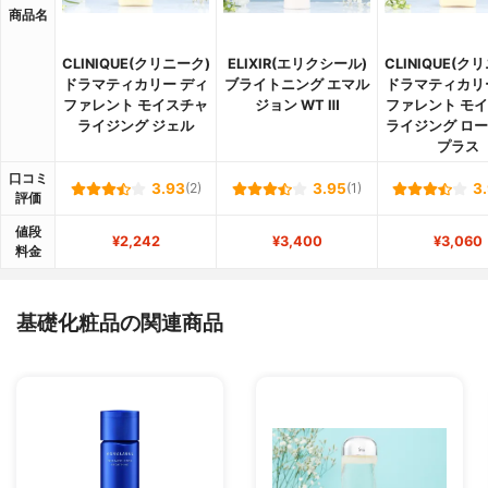
商品名
CLINIQUE(クリニーク)
ELIXIR(エリクシール)
CLINIQUE(ク
ドラマティカリー ディ
ブライトニング エマル
ドラマティカリ
ファレント モイスチャ
ジョン WT Ⅲ
ファレント モ
ライジング ジェル
ライジング ロ
プラス
口コミ
3.93
(2)
3.95
(1)
3
評価
値段
¥2,242
¥3,400
¥3,060
料金
基礎化粧品の関連商品