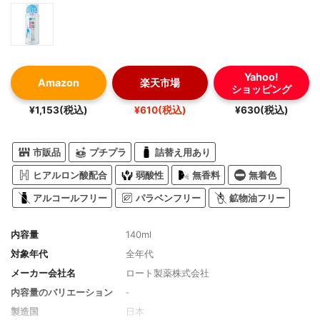
Yahoo!
Amazon
楽天市場
ショッピング
¥1,153(税込)
¥610(税込)
¥630(税込)
市販品
プチプラ
詰替え用あり
ヒアルロン酸配合
弱酸性
無香料
無着色
アルコールフリー
パラベンフリー
鉱物油フリー
内容量
140ml
対象年代
全年代
メーカー会社名
ロート製薬株式会社
内容量のバリエーション
‐
製造国
日本