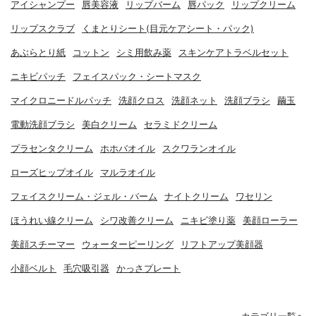
アイシャンプー
唇美容液
リップバーム
唇パック
リップクリーム
リップスクラブ
くまとりシート(目元ケアシート・パック)
あぶらとり紙
コットン
シミ用飲み薬
スキンケアトラベルセット
ニキビパッチ
フェイスパック・シートマスク
マイクロニードルパッチ
洗顔クロス
洗顔ネット
洗顔ブラシ
繭玉
電動洗顔ブラシ
美白クリーム
セラミドクリーム
プラセンタクリーム
ホホバオイル
スクワランオイル
ローズヒップオイル
マルラオイル
フェイスクリーム・ジェル・バーム
ナイトクリーム
ワセリン
ほうれい線クリーム
シワ改善クリーム
ニキビ塗り薬
美顔ローラー
美顔スチーマー
ウォーターピーリング
リフトアップ美顔器
小顔ベルト
毛穴吸引器
かっさプレート