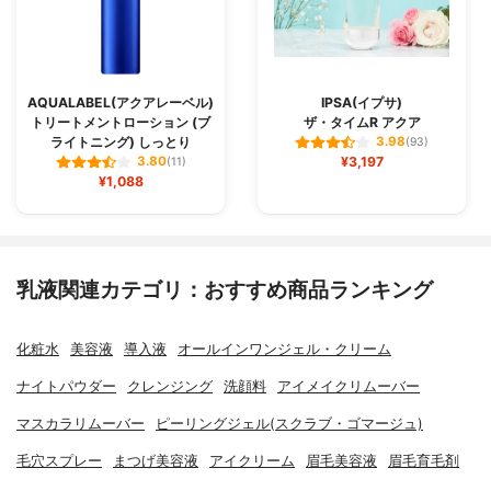
AQUALABEL(アクアレーベル)
IPSA(イプサ)
トリートメントローション (ブ
ザ・タイムR アクア
ライトニング) しっとり
3.98
(93)
¥3,197
3.80
(11)
¥1,088
乳液関連カテゴリ：おすすめ商品ランキング
化粧水
美容液
導入液
オールインワンジェル・クリーム
ナイトパウダー
クレンジング
洗顔料
アイメイクリムーバー
マスカラリムーバー
ピーリングジェル(スクラブ・ゴマージュ)
毛穴スプレー
まつげ美容液
アイクリーム
眉毛美容液
眉毛育毛剤