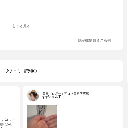
もっと見る
記載情報ミス報告
リン、プロパンジオール、サッカロミセス/コメ発酵液、ジグリセリ
、チャ葉エキス、加水分解ダイズエキス(黒大豆)、加水分解コメヌ
加水分解イネ葉エキス、乳酸桿菌/ダイコン根発酵液、キュウリ果実
ャ葉、タンカン果実水、ヒアルロン酸Na、セリン、ニオイテンジク
クエン酸、クエン酸Na、ㇾブリン酸Na、フィチン酸、キサンタン
クチコミ・評判(6)
アニス酸Na、PPG-6デシルテトラデセスー30、フェノキシエタノ
美容ブロガー / アロマ美容研究家
すずにゃん子
た。コット
感じがし