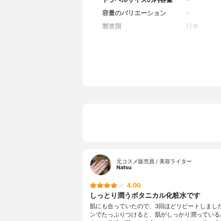
容量のバリエーション
-
製造国
日本
香り
無香料
対象年代
全年代
薬用成分
-
全成分
水、グリセ
ン、温泉水
カエキス、
エキス、チ
アオイ油、
ガム、BG、
ール
元コスメ販売員 / 美容ライター
Natsu
4.00
しっとり潤うボタニカル化粧水です
肌にも合っていたので、3回ほどリピートしまし
ンでたっぷりつけると、肌がしっかり潤っている