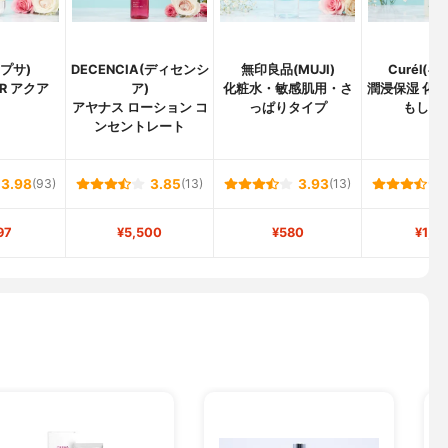
イプサ)
DECENCIA(ディセンシ
無印良品(MUJI)
Curél(
R アクア
ア)
化粧水・敏感肌用・さ
潤浸保湿 化粧水
アヤナス ローション コ
っぱりタイプ
もしっ
ンセントレート
3.98
(93)
3.85
(13)
3.93
(13)
97
¥5,500
¥580
¥1,2