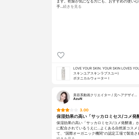
ます。乾燥が気になる方にも、おすすめの使い心
手…
続きを見る
LOVE YOUR SKIN. YOUR SKIN LOVES 
スキンユアスキンラブスユー)
ボタニカルウォーター I
美容系動画クリエイター / 元ヘアデザイ…
AzuN
3.00
保湿効果の高い「サッカロミセス/コメ発酵.
保湿効果の高い「サッカロミセス/コメ発酵液」
に配合されているうえに…よくある自然派コスメ
て、"国際オーガニック機関"の認定工場で製造さ
続きを見る