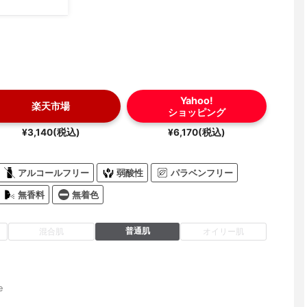
Yahoo!
楽天市場
ショッピング
¥3,140(税込)
¥6,170(税込)
アルコールフリー
弱酸性
パラベンフリー
無香料
無着色
普通肌
混合肌
オイリー肌
e