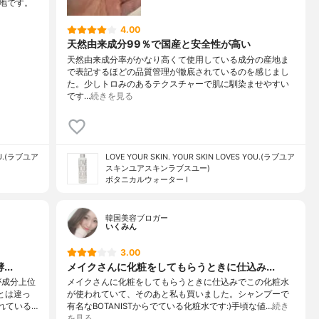
地です。
4.00
天然由来成分99％で国産と安全性が高い
天然由来成分率がかなり高くて使用している成分の産地ま
で表記するほどの品質管理が徹底されているのを感じまし
た。少しトロみのあるテクスチャーで肌に馴染ませやすい
です…
続きを見る
YOU.(ラブユア
LOVE YOUR SKIN. YOUR SKIN LOVES YOU.(ラブユア
スキンユアスキンラブスユー)
ボタニカルウォーター I
韓国美容ブロガー
いくみん
3.00
..
メイクさんに化粧をしてもらうときに仕込み...
が成分上位
メイクさんに化粧をしてもらうときに仕込みでこの化粧水
とは違っ
が使われていて、そのあと私も買いました。シャンプーで
れている…
有名なBOTANISTからでている化粧水です:)手頃な値…
続き
を見る