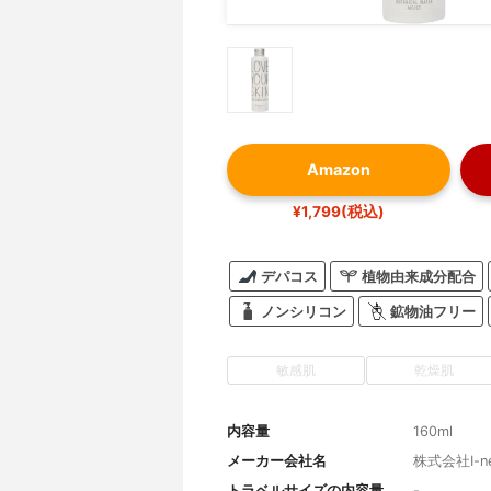
Amazon
¥1,799(税込)
デパコス
植物由来成分配合
ノンシリコン
鉱物油フリー
敏感肌
乾燥肌
内容量
160ml
メーカー会社名
株式会社I-n
トラベルサイズの内容量
-