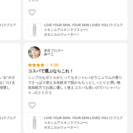
YOU.(ラブユア
LOVE YOUR SKIN. YOUR SKIN LOVES YOU.(ラブユア
スキンユアスキンラブスユー)
ボタニカルウォーター I
美容ブロガー
みーこ
4.00
コスパで選ぶならこれ！
いる"ボタ
シンプルなボトルがとってもオシャレ♪ゼラニュウムの香り
肌につける
でさっぱり使える化粧水で肌がもちっとしっとりと潤い無
浸透し
添加処方でお肌に優しく使えコスパも良いのでパシャパシ
ャ…
続きを見る
YOU.(ラブユア
LOVE YOUR SKIN. YOUR SKIN LOVES YOU.(ラブユア
スキンユアスキンラブスユー)
ボタニカルウォーター I