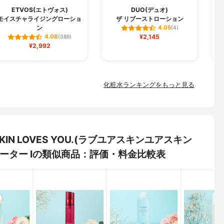
ETVOS(エトヴォス)
DUO(デュオ)
モイスチャライジングローショ
ザ リブーストローション
ン
4.05
(4)
¥2,145
4.08
(386)
¥2,992
化粧水ランキングをもっと見る
UR SKIN LOVES YOU.(ラブユアスキンユアスキン
ォーター Iの類似商品：評価・料金比較表