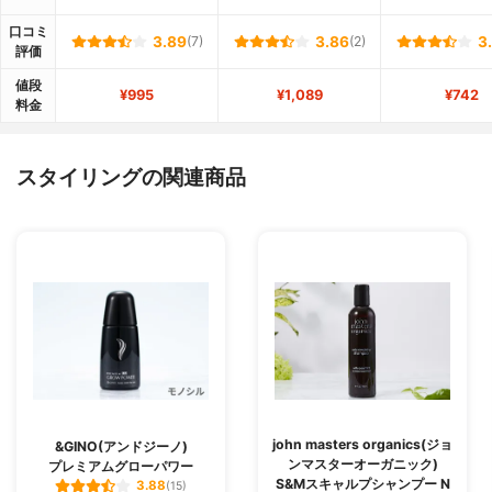
口コミ
3.89
(7)
3.86
(2)
3
評価
値段
¥995
¥1,089
¥742
料金
スタイリングの関連商品
john masters organics(ジョ
&GINO(アンドジーノ)
ンマスターオーガニック)
プレミアムグローパワー
S&Mスキャルプシャンプー N
3.88
(15)