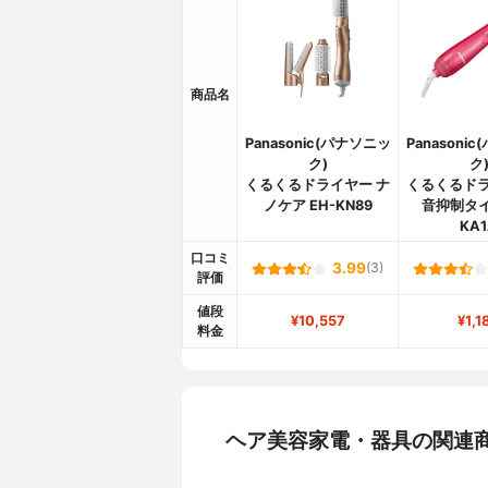
商品名
Panasonic(パナソニッ
Panasoni
ク)
ク
くるくるドライヤー ナ
くるくるドラ
ノケア EH-KN89
音抑制タイ
KA
口コミ
3.99
(3)
評価
値段
¥10,557
¥1,1
料金
ヘア美容家電・器具の関連