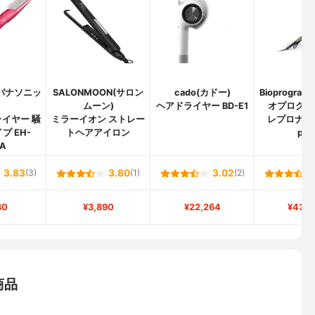
c(パナソニッ
SALONMOON(サロン
cado(カドー)
Bioprogram
)
ムーン)
ヘアドライヤー BD-E1
オプログラ
イヤー 騒
ミラーイオン ストレー
レプロナイザ
プ EH-
トヘアアイロン
plu
1A
3.83
(3)
3.80
(1)
3.02
(2)
80
¥3,890
¥22,264
¥43,7
商品