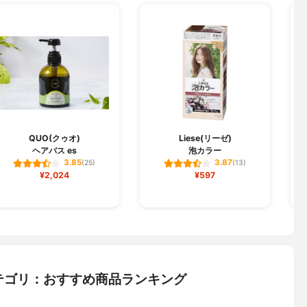
H
QUO(クゥオ)
Liese(リーゼ)
ヘアバス es
泡カラー
3.85
3.87
(25)
(13)
¥2,024
¥597
テゴリ：おすすめ商品ランキング