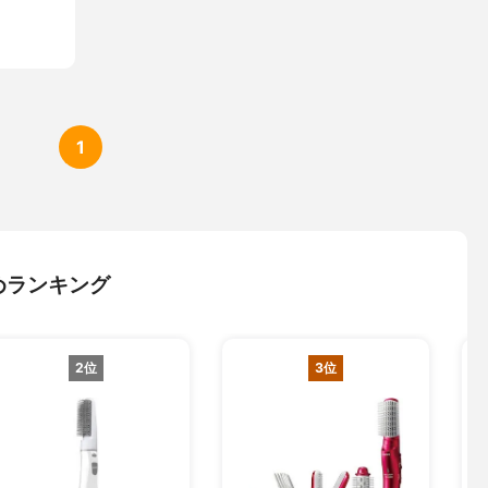
1
めランキング
2位
3位