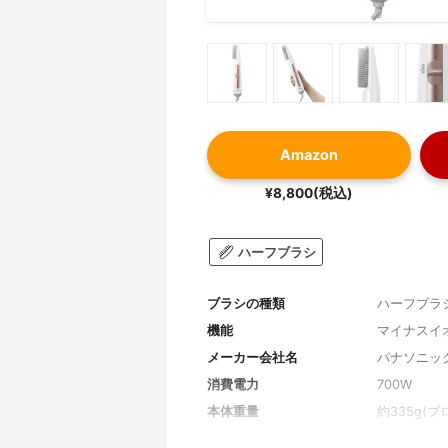
Amazon
¥8,800(税込)
ハーフブラシ
ブラシの種類
ハーフブラ
機能
マイナスイオ
メーカー会社名
パナソニッ
消費電力
700W
本体重量
約335g(
付属品
-