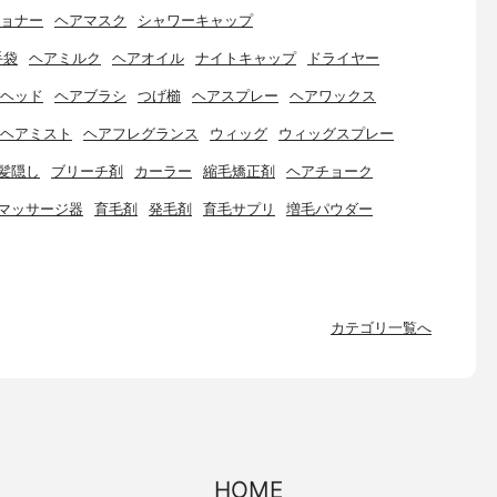
ョナー
ヘアマスク
シャワーキャップ
手袋
ヘアミルク
ヘアオイル
ナイトキャップ
ドライヤー
ヘッド
ヘアブラシ
つげ櫛
ヘアスプレー
ヘアワックス
ヘアミスト
ヘアフレグランス
ウィッグ
ウィッグスプレー
髪隠し
ブリーチ剤
カーラー
縮毛矯正剤
ヘアチョーク
マッサージ器
育毛剤
発毛剤
育毛サプリ
増毛パウダー
カテゴリ一覧へ
HOME