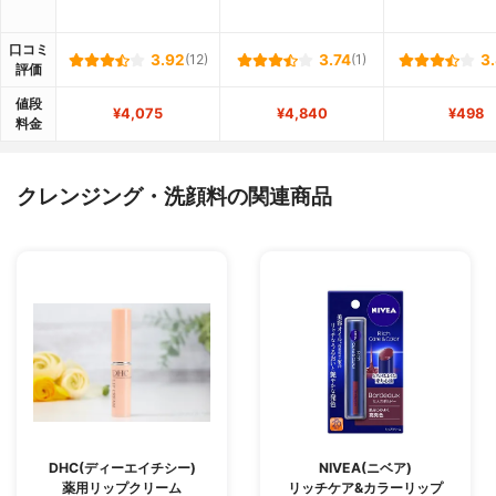
口コミ
3.92
(12)
3.74
(1)
3
評価
値段
¥4,075
¥4,840
¥498
料金
クレンジング・洗顔料の関連商品
DHC(ディーエイチシー)
NIVEA(ニベア)
薬用リップクリーム
リッチケア&カラーリップ