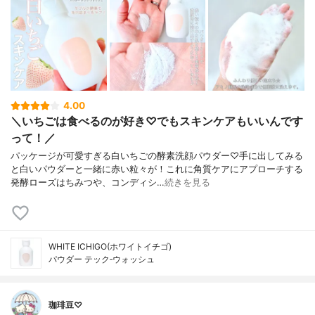
4.00
＼いちごは食べるのが好き♡でもスキンケアもいいんです
って！／
パッケージが可愛すぎる白いちごの酵素洗顔パウダー♡手に出してみる
と白いパウダーと一緒に赤い粒々が！これに角質ケアにアプローチする
発酵ローズはちみつや、コンディシ…
続きを見る
WHITE ICHIGO(ホワイトイチゴ)
パウダー テック‐ウォッシュ
珈琲豆♡