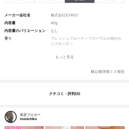
メーカー会社名
株式会社ICHIGO
内容量
40g
内容量のバリエーション
なし
香り
フレッシュフルーティフローラルの穏やか
な天然の香り
製造国
日本
もっと見る
薬用成分
なし
全成分
ラウロイルグルタミン酸Ｎａ、コーンスタ
記載情報ミス報告
ーチ、ココイルグリシンＫ、デキストリ
ン、マルチトール、シリカ、マルトデキス
トリン、オクテニルコハク酸デンプンＮ
ａ、ヒドロキシプロピルデンプン、ココイ
クチコミ・評判(5)
ルイセチオン酸Ｎａ、水、フラガリアチロ
エンシス果汁、ヨーロッパキイチゴ種子
油、タチジャコウソウ花／葉エキス、ラベ
ンダー花エキス、ヒドロキシプロピルメチ
美容ブロガー
ルセルロース、クチナシ果実エキス、Ｂ
manichiko
Ｇ、３－Ｏ－エチルアスコルビン酸、アセ
チルヒアルロン酸Ｎａ、加水分解ヒアルロ