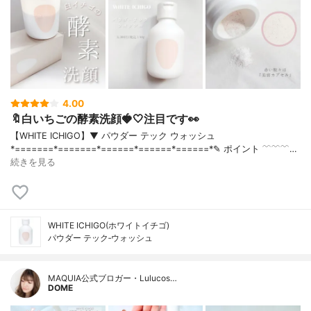
4.00
🔖白いちごの酵素洗顔🍓🤍注目です👀
【WHITE ICHIGO】▼ パウダー テック ウォッシュ
*=======*=======*======*======*======*‪✎ ポイント ﹋﹋﹋…
続きを見る
WHITE ICHIGO(ホワイトイチゴ)
パウダー テック‐ウォッシュ
MAQUIA公式ブロガー・Lulucos…
DOME