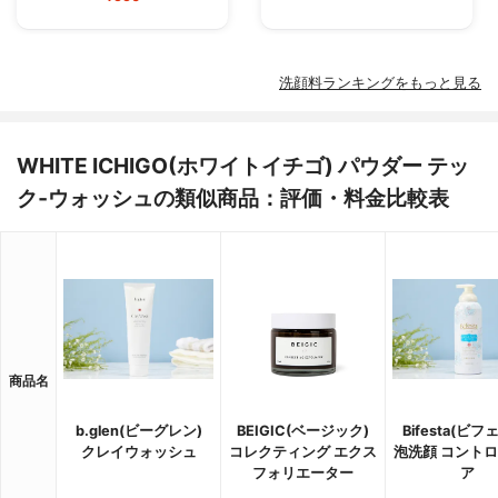
洗顔料ランキングをもっと見る
WHITE ICHIGO(ホワイトイチゴ) パウダー テッ
ク‐ウォッシュの類似商品：評価・料金比較表
商品名
b.glen(ビーグレン)
BEIGIC(ベージック)
Bifesta(ビフ
クレイウォッシュ
コレクティング エクス
泡洗顔 コント
フォリエーター
ア