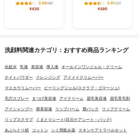
3.98
3.91
(86)
(22)
¥430
¥395
洗顔料関連カテゴリ：おすすめ商品ランキング
化粧水
乳液
美容液
導入液
オールインワンジェル・クリーム
ナイトパウダー
クレンジング
アイメイクリムーバー
マスカラリムーバー
ピーリングジェル(スクラブ・ゴマージュ)
毛穴スプレー
まつげ美容液
アイクリーム
眉毛美容液
眉毛育毛剤
アイシャンプー
唇美容液
リップバーム
唇パック
リップクリーム
リップスクラブ
くまとりシート(目元ケアシート・パック)
あぶらとり紙
コットン
シミ用飲み薬
スキンケアトラベルセット