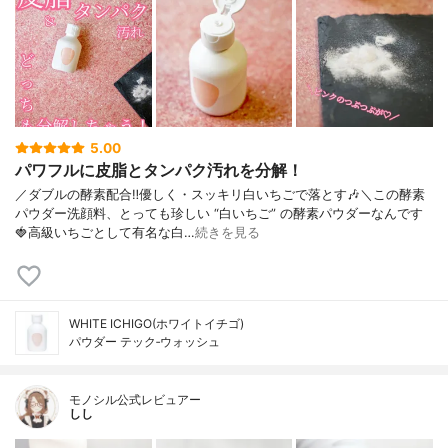
ン酸、ヒアルロン酸Ｎａ、クエン酸、シク
ロデキストリン、パパイア果実エキス、グ
ルコノバクター／ハチミツ発酵液、ペンチ
レングリコール、プロテアーゼ、加水分解
コラーゲン、リン酸Ｎａ、ローズマリー葉
エキス、セイヨウサンザシ果実エキス、リ
パーゼ、ヒアルロニダーゼ、リン酸、ニオ
イテンジクアオイ油、グレープフルーツ果
5.00
皮油、ベルガモット果実油、オレンジ果皮
パワフルに皮脂とタンパク汚れを分解！
油、ローマカミツレ花油、ライム油、ユズ
／ダブルの酵素配合‼︎優しく・スッキリ白いちごで落とす🎶＼この酵素
果皮油、ビターオレンジ花油
パウダー洗顔料、とっても珍しい “白いちご” の酵素パウダーなんです
🍓高級いちごとして有名な白…
続きを見る
WHITE ICHIGO(ホワイトイチゴ)
パウダー テック‐ウォッシュ
モノシル公式レビュアー
しし