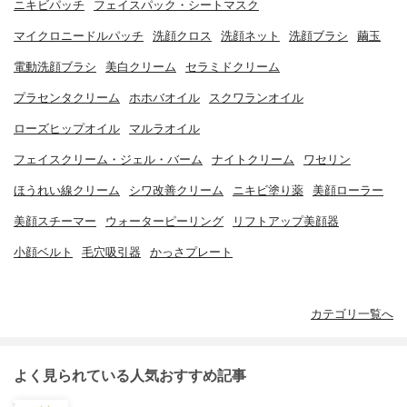
ニキビパッチ
フェイスパック・シートマスク
マイクロニードルパッチ
洗顔クロス
洗顔ネット
洗顔ブラシ
繭玉
電動洗顔ブラシ
美白クリーム
セラミドクリーム
プラセンタクリーム
ホホバオイル
スクワランオイル
ローズヒップオイル
マルラオイル
フェイスクリーム・ジェル・バーム
ナイトクリーム
ワセリン
ほうれい線クリーム
シワ改善クリーム
ニキビ塗り薬
美顔ローラー
美顔スチーマー
ウォーターピーリング
リフトアップ美顔器
小顔ベルト
毛穴吸引器
かっさプレート
カテゴリ一覧へ
よく見られている人気おすすめ記事