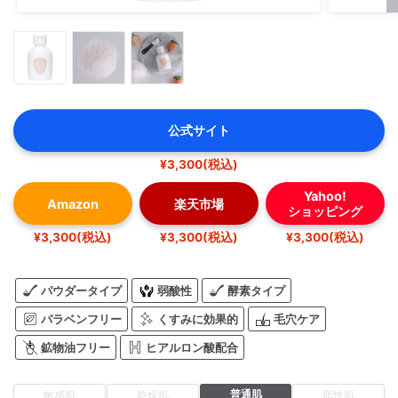
公式サイト
¥3,300(税込)
Yahoo!
Amazon
楽天市場
ショッピング
¥3,300(税込)
¥3,300(税込)
¥3,300(税込)
パウダータイプ
弱酸性
酵素タイプ
パラベンフリー
くすみに効果的
毛穴ケア
鉱物油フリー
ヒアルロン酸配合
普通肌
敏感肌
乾燥肌
脂性肌