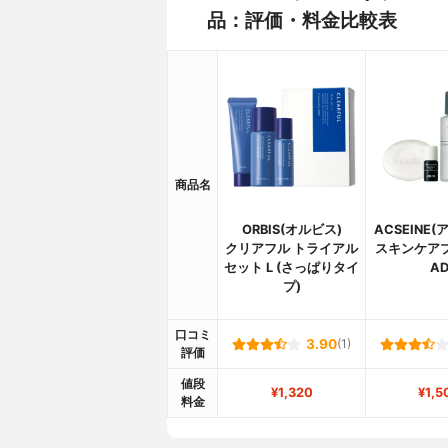
品：評価・料金比較表
商品名
ORBIS(オルビス)
ACSEINE
クリアフル トライアル
スキンケア
セット L (さっぱりタイ
A
プ)
口コミ
3.90
(1)
評価
値段
¥1,320
¥1,5
料金