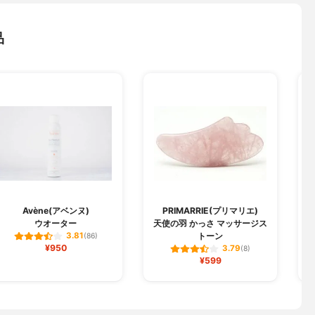
品
Avène(アベンヌ)
PRIMARRIE(プリマリエ)
ウオーター
天使の羽 かっさ マッサージス
トーン
3.81
(86)
¥950
3.79
(8)
¥599