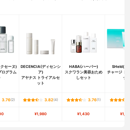
(アクセーヌ)
DECENCIA(ディセンシ
HABA(ハーバー)
SHeld(
プログラム
ア)
スクワラン美容おため
チャージ ト
D
アヤナス トライアルセ
しセット
ッ
ット
3.76
(2)
3.82
(4)
3.76
(1)
00
¥1,980
¥1,430
¥1,5