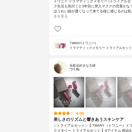
トワニー ドラマティックメモリー (トライアルセ
ク生活も気付くと3年目に突入マスクの営業かな
ほうれい線が濃くなって来てる様に感じるのは私
きを見る
TWANY(トワニー)
ドラマティックメモリー トライアルセット
化粧品好きな主婦
つくね
4.00
美しさのリズムと響きあうスキンケア
✨トライアルセット✨【 TWANY（トワニー）ド
クメモリー トライアルセット 】4アイテム 税込6,6