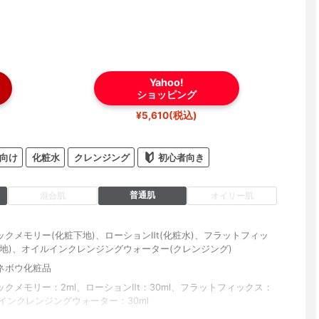
Yahoo!
ショッピング
¥5,610(税込)
向け
化粧水
クレンジング
初心者向き
普通肌
混合肌
オイリー肌
クメモリー(化粧下地)、ローションⅡt(化粧水)、フラットフィッ
下地)、オイルインクレンジングウォーター(クレンジング)
ネボウ化粧品
クメモリー：2ml、ローションⅡt：30ml、フラットフィックス：
インクレンジングウォーター：30ml