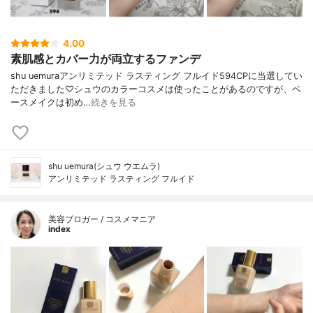
4.00
素肌感とカバー力が両立するファンデ
shu uemuraアンリミテッド ラスティング フルイド594CPに当選してい
ただきました♡シュウのカラーコスメは使ったことがあるのですが、ベ
ースメイクは初め…
続きを見る
shu uemura(シュウ ウエムラ)
アンリミテッド ラスティング フルイド
美容ブロガー / コスメマニア
index