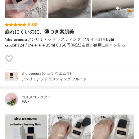
5.00
崩れにくいのに、薄づき素肌美
*𝐬𝐡𝐮 𝐮𝐞𝐦𝐮𝐫𝐚アンリミテッド ラスティング フルイド𝟓𝟕𝟒 𝐥𝐢𝐠𝐡𝐭
𝐬𝐚𝐧𝐝𝐒𝐏𝐅𝟐𝟒 / 𝐏𝐀＋＋＋⁡35ml 6,160円(税込)⁡友達が使用…
続きを見る
shu uemura(シュウ ウエムラ)
アンリミテッド ラスティング フルイド
コスメコレクター
もい