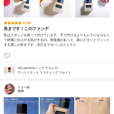
5.00
良きです！このファンデ
私はスポンジを使って付けています。手で付けるよりもムラにならなく
て綺麗に仕上がる気がするの。密着感があって、肌にピタッとフィット
する感じが好きです。毛穴までカバ…
続きを見る
shu uemura(シュウ ウエムラ)
アンリミテッド ラスティング フルイド
イエベ春
なゆ