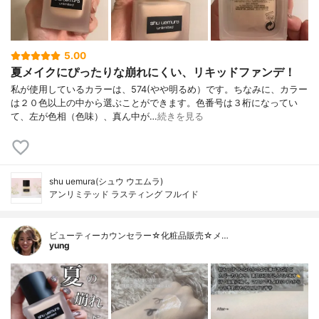
5.00
夏メイクにぴったりな崩れにくい、リキッドファンデ！
私が使用しているカラーは、574(やや明るめ）です。ちなみに、カラー
は２０色以上の中から選ぶことができます。色番号は３桁になってい
て、左が色相（色味）、真ん中が…
続きを見る
shu uemura(シュウ ウエムラ)
アンリミテッド ラスティング フルイド
ビューティーカウンセラー☆化粧品販売☆メ…
yung