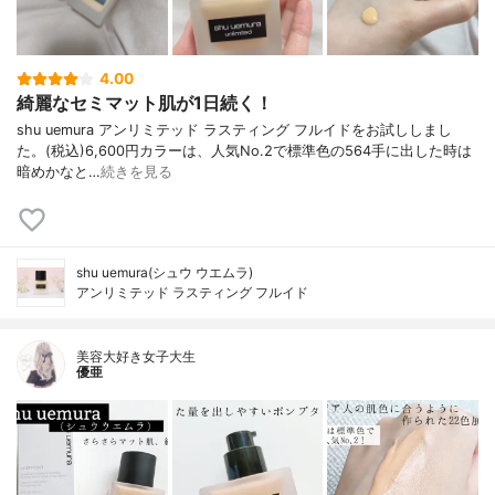
4.00
綺麗なセミマット肌が1日続く！
shu uemura アンリミテッド ラスティング フルイドをお試ししまし
た。(税込)6,600円カラーは、人気No.2で標準色の564手に出した時は
暗めかなと…
続きを見る
shu uemura(シュウ ウエムラ)
アンリミテッド ラスティング フルイド
美容大好き女子大生
優亜