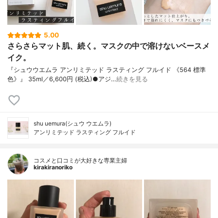
5.00
さらさらマット肌、続く。マスクの中で溶けないベースメ
イク。
『シュウウエムラ アンリミテッド ラスティング フルイド 《564 標準
色》』 35ml／6,600円 (税込)●アジ…
続きを見る
shu uemura(シュウ ウエムラ)
アンリミテッド ラスティング フルイド
コスメと口コミが大好きな専業主婦
kirakiranoriko