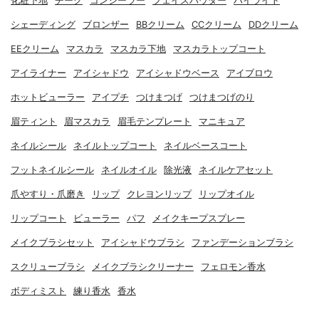
化粧下地
チーク
コンシーラー
フェイスパウダー
ハイライト
シェーディング
ブロンザー
BBクリーム
CCクリーム
DDクリーム
EEクリーム
マスカラ
マスカラ下地
マスカラトップコート
アイライナー
アイシャドウ
アイシャドウベース
アイブロウ
ホットビューラー
アイプチ
つけまつげ
つけまつげのり
眉ティント
眉マスカラ
眉毛テンプレート
マニキュア
ネイルシール
ネイルトップコート
ネイルベースコート
フットネイルシール
ネイルオイル
除光液
ネイルケアセット
爪やすり・爪磨き
リップ
クレヨンリップ
リップオイル
リップコート
ビューラー
パフ
メイクキープスプレー
メイクブラシセット
アイシャドウブラシ
ファンデーションブラシ
スクリューブラシ
メイクブラシクリーナー
フェロモン香水
ボディミスト
練り香水
香水