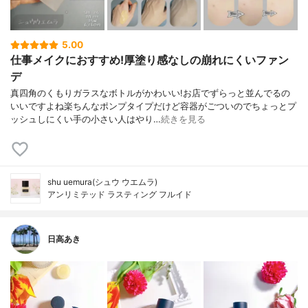
5.00
仕事メイクにおすすめ!厚塗り感なしの崩れにくいファン
デ
真四角のくもりガラスなボトルがかわいい!お店でずらっと並んでるの
いいですよね楽ちんなポンプタイプだけど容器がごついのでちょっとプ
ッシュしにくい手の小さい人はやり…
続きを見る
shu uemura(シュウ ウエムラ)
アンリミテッド ラスティング フルイド
日高あき