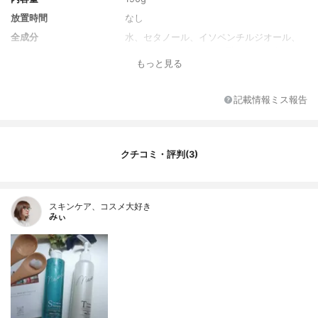
放置時間
なし
全成分
水、セタノール、イソペンチルジオール、
ジメチコン、パルミチン酸エチルヘキシ
もっと見る
ル、アルギニン、ヒドロキシエチルセルロ
ース、ステアルトリモニウムクロリド、イ
ソプロパノール、ベヘントリモニウムメト
記載情報ミス報告
サルフェート、ツバキ種子油、アモジメチ
コン、乳酸、PEG-220水添ヒマシ油、ポリ
クオタニウム-60、BG、加水分解ケラチン
(羊毛)、加水分解コラーゲン、加水分解エン
クチコミ・評判(3)
ドウタンパク、クオタニウム-33、コレステ
ロール、セラミドNG、セラミドNP、セラ
ミドAP、PG、フェノキシエタノール、グレ
ープフルーツ果皮油
スキンケア、コスメ大好き
みぃ