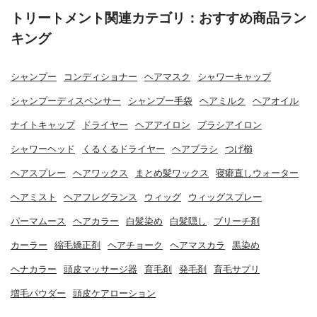
トリートメント関連カテゴリ：おすすめ商品ラン
キング
シャンプー
コンディショナー
ヘアマスク
シャワーキャップ
シャンプーディスペンサー
シャンプー手袋
ヘアミルク
ヘアオイル
ナイトキャップ
ドライヤー
ヘアアイロン
ブラシアイロン
シャワーヘッド
くるくるドライヤー
ヘアブラシ
つげ櫛
ヘアスプレー
ヘアワックス
まとめ髪ワックス
寝癖直しウォーター
ヘアミスト
ヘアフレグランス
ウィッグ
ウィッグスプレー
パーマムース
ヘアカラー
白髪染め
白髪隠し
ブリーチ剤
カーラー
縮毛矯正剤
ヘアチョーク
ヘアマスカラ
黒染め
ヘナカラー
頭皮マッサージ器
育毛剤
発毛剤
育毛サプリ
増毛パウダー
頭皮ケアローション