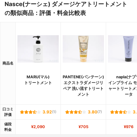
Nasce(ナーシェ) ダメージケアトリートメント
の類似商品：評価・料金比較表
商品名
MARU(マル)
PANTENE(パンテーン)
napla(ナプ
トリートメント
エクストラダメージリ
インプライム 
ペア 洗い流すトリート
ャートリートメ
メント
ータ
口コミ
3.92
(1)
3.80
(7)
3
評価
値段
¥2,090
¥705
¥976
料金