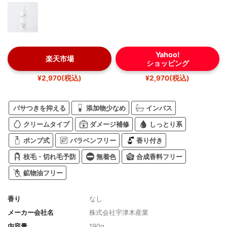
Yahoo!
楽天市場
ショッピング
¥2,970(税込)
¥2,970(税込)
パサつきを抑える
添加物少なめ
インバス
クリームタイプ
ダメージ補修
しっとり系
ポンプ式
パラベンフリー
香り付き
枝毛・切れ毛予防
無着色
合成香料フリー
鉱物油フリー
香り
なし
メーカー会社名
株式会社宇津木産業
内容量
190g