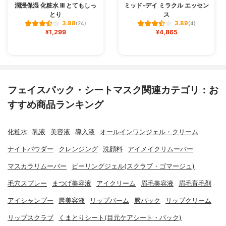
潤浸保湿 化粧水 III とてもしっ
ミッド-デイ ミラクル エッセン
とり
ス
3.98
3.89
(24)
(4)
¥1,299
¥4,865
フェイスパック・シートマスク関連カテゴリ：お
すすめ商品ランキング
化粧水
乳液
美容液
導入液
オールインワンジェル・クリーム
ナイトパウダー
クレンジング
洗顔料
アイメイクリムーバー
マスカラリムーバー
ピーリングジェル(スクラブ・ゴマージュ)
毛穴スプレー
まつげ美容液
アイクリーム
眉毛美容液
眉毛育毛剤
アイシャンプー
唇美容液
リップバーム
唇パック
リップクリーム
リップスクラブ
くまとりシート(目元ケアシート・パック)