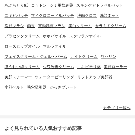
あぶらとり紙
コットン
シミ用飲み薬
スキンケアトラベルセット
ニキビパッチ
マイクロニードルパッチ
洗顔クロス
洗顔ネット
洗顔ブラシ
繭玉
電動洗顔ブラシ
美白クリーム
セラミドクリーム
プラセンタクリーム
ホホバオイル
スクワランオイル
ローズヒップオイル
マルラオイル
フェイスクリーム・ジェル・バーム
ナイトクリーム
ワセリン
ほうれい線クリーム
シワ改善クリーム
ニキビ塗り薬
美顔ローラー
美顔スチーマー
ウォーターピーリング
リフトアップ美顔器
小顔ベルト
毛穴吸引器
かっさプレート
カテゴリ一覧へ
よく見られている人気おすすめ記事