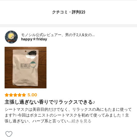
ール、ヒドロキシエチルウレア、水添ホス
ファチジルコリン、セリン、PCA-Na、コレ
クチコミ・評判(2)
ステロール、ステアリン酸スクロース、フ
ィトスフィンゴシン、キサンタンガム、ス
テアリン酸、パルミチン酸、ラウリン酸ポ
モノシル公式レビュアー、男の子2人&女の…
リグリセリル-10、ラウリン酸ポリグリセリ
happy☆friday
ル-4、EDTA-2Na、クエン酸Na、ゼオライ
ト、香料
内容量
7枚
香り
穏やかさで包むベルガモットとバーベナの
香り
製造国
韓国
内容量のバリエーション
25枚入り
5.00
主張し過ぎない香りでリラックスできる♪
シートマスクは美容目的だけでなく、リラックスの為にもたまに使って
ます?✨今回はボタニストのシートマスクを初めて使ってみました！主
張し過ぎない、ハーブ系と言ってい…
続きを見る