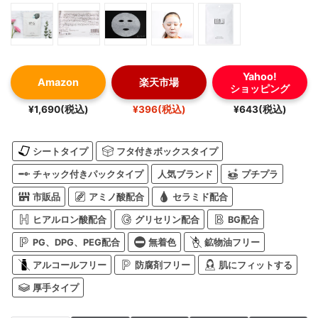
Yahoo!
Amazon
楽天市場
ショッピング
¥1,690(税込)
¥396(税込)
¥643(税込)
シートタイプ
フタ付きボックスタイプ
チャック付きパックタイプ
人気ブランド
プチプラ
市販品
アミノ酸配合
セラミド配合
ヒアルロン酸配合
グリセリン配合
BG配合
PG、DPG、PEG配合
無着色
鉱物油フリー
アルコールフリー
防腐剤フリー
肌にフィットする
厚手タイプ