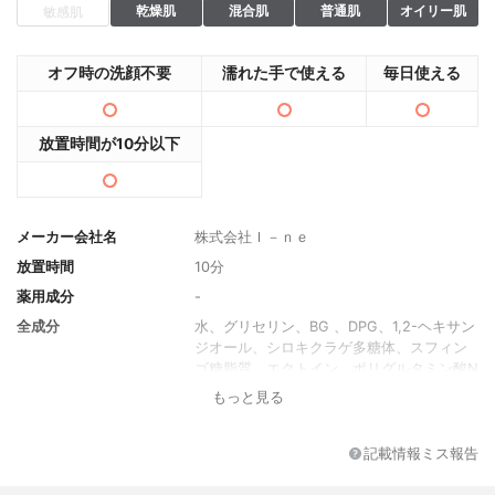
乾燥肌
混合肌
普通肌
オイリー肌
敏感肌
オフ時の洗顔不要
濡れた手で使える
毎日使える
放置時間が10分以下
メーカー会社名
株式会社Ｉ－ｎｅ
放置時間
10分
薬用成分
-
全成分
水、グリセリン、BG 、DPG、1,2-ヘキサン
ジオール、シロキクラゲ多糖体、スフィン
ゴ糖脂質、エクトイン、ポリグルタミン酸N
a、ベルガモット果実エキス、クマツヅラ葉
もっと見る
エキス、ハス花エキス、メマツヨイグサ種
子エキス、アルテア根エキス、ツバキ種子
油、コメヌカ油、ヒアルロン酸Na、セラミ
記載情報ミス報告
ドNP、グリシン、アラニン、グルタミン
酸、アルギニン、パンテノール、ソルビト