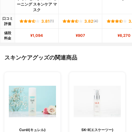
ーニング スキンケア マ
スク
口コミ
3.81
(1)
3.82
(4)
3
評価
値段
¥1,094
¥907
¥6,270
料金
スキンケアグッズの関連商品
Curél(キュレル)
SK-II(エスケーツー)