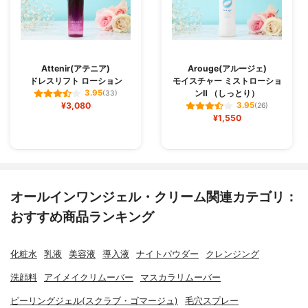
Attenir(アテニア)
Arouge(アルージェ)
ドレスリフト ローション
モイスチャー ミストローショ
ンⅡ （しっとり）
3.95
(33)
¥3,080
3.95
(26)
¥1,550
オールインワンジェル・クリーム関連カテゴリ：
おすすめ商品ランキング
化粧水
乳液
美容液
導入液
ナイトパウダー
クレンジング
洗顔料
アイメイクリムーバー
マスカラリムーバー
ピーリングジェル(スクラブ・ゴマージュ)
毛穴スプレー