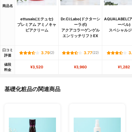
商品名
ettusais(エテュセ)
Dr.Ci:Labo(ドクターシ
AQUALABEL
プレミアム アミノキャ
ーラボ)
ーベル)
ビアクリーム
アクアコラーゲンゲル
スペシャルジ
エンリッチリフトEX
口コミ
3.79
(2)
3.77
(22)
3
評価
値段
¥3,520
¥3,960
¥1,282
料金
基礎化粧品の関連商品