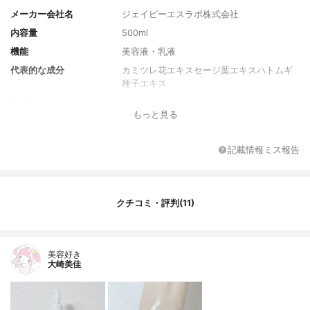
メーカー会社名
ジェイピーエスラボ株式会社
内容量
500ml
機能
美容液・乳液
代表的な成分
カミツレ花エキスセージ葉エキスハトムギ
種子エキス
全成分
水、グリセリン、アルテア根エキス、カミ
もっと見る
ツレ花エキス、セージ葉エキス、ハトムギ
種子エキス、オウゴン根エキス、ユズ果実
エキス、ビルベリー葉エキス、マンダリン
記載情報ミス報告
オレンジ果皮エキス、サフラワー油、オリ
ーブ果実油、コメヌカ油、ポリクオタニウ
ム-51、コハク酸ジエトキシエチル、グリコ
シルトレハロース、BG、パルミチン酸エチ
クチコミ・評判(11)
ルヘキシル、水添ポリイソブテン、加水分
解水添デンプン、PPG-4セテス-20、カルボ
マー、水酸化K、ミリスチン酸ポリグリセリ
ル-10、ラウリン酸ポリグリセリル-10、エ
美容好き
チルヘキシルグリセリン、フェノキシエタ
大崎美佳
ノール