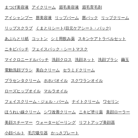
まつげ美容液
アイクリーム
眉毛美容液
眉毛育毛剤
アイシャンプー
唇美容液
リップバーム
唇パック
リップクリーム
リップスクラブ
くまとりシート(目元ケアシート・パック)
あぶらとり紙
コットン
シミ用飲み薬
スキンケアトラベルセット
ニキビパッチ
フェイスパック・シートマスク
マイクロニードルパッチ
洗顔クロス
洗顔ネット
洗顔ブラシ
繭玉
電動洗顔ブラシ
美白クリーム
セラミドクリーム
プラセンタクリーム
ホホバオイル
スクワランオイル
ローズヒップオイル
マルラオイル
フェイスクリーム・ジェル・バーム
ナイトクリーム
ワセリン
ほうれい線クリーム
シワ改善クリーム
ニキビ塗り薬
美顔ローラー
美顔スチーマー
ウォーターピーリング
リフトアップ美顔器
小顔ベルト
毛穴吸引器
かっさプレート