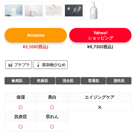
Yahoo!
Amazon
ショッピング
¥2,100(税込)
¥6,730(税込)
プチプラ
添加物少なめ
敏感肌
乾燥肌
混合肌
普通肌
脂性肌
保湿
美白
エイジングケア
抗炎症
収れん