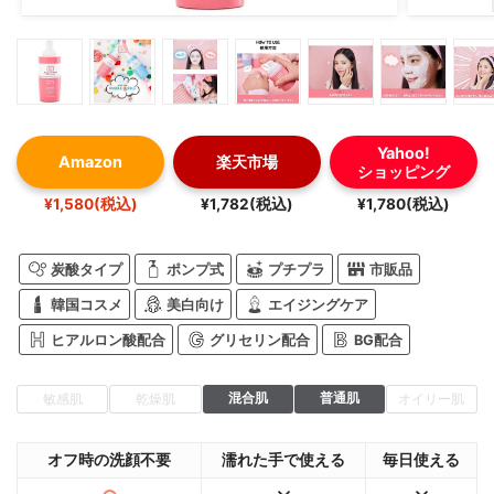
Yahoo!
Amazon
楽天市場
ショッピング
¥1,580(税込)
¥1,782(税込)
¥1,780(税込)
炭酸タイプ
ポンプ式
プチプラ
市販品
韓国コスメ
美白向け
エイジングケア
ヒアルロン酸配合
グリセリン配合
BG配合
混合肌
普通肌
敏感肌
乾燥肌
オイリー肌
オフ時の洗顔不要
濡れた手で使える
毎日使える