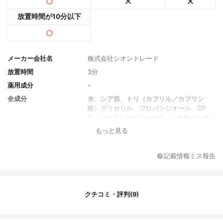
放置時間が10分以下
メーカー会社名
株式会社シオントレード
放置時間
3分
薬用成分
-
全成分
水、シア脂、トリ（カプリル／カプリン
酸）グリセリル、プロパンジオール、DP
G、ジカプリリルエーテル、シクロペンタシ
ロキサン、べヘニルアルコール、ヘキサン
もっと見る
ジオール、オリーブ油脂肪酸ソルビタン、
セタノール、ステアリルアルコール、ステ
アリン酸グリセリル（SE）、パルミチン
記載情報ミス報告
酸、ステアリン酸、（アクリレーツ／アク
リル酸アルキル（C10-30））クロスポリマ
ー、TEA、香料、サルビアヒスパニカ種子
エキス、ツボクサエキス、ドクダミエキ
クチコミ・評判(9)
ス、エチルヘキシルグリセリン、キサンタ
ンガム、フルクトオリゴ糖、糖水解物、B
G、プルラン、EDTA-2Na、ヤシ油、アロエ