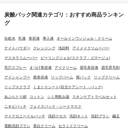
炭酸パック関連カテゴリ：おすすめ商品ランキン
グ
化粧水
乳液
美容液
導入液
オールインワンジェル・クリーム
ナイトパウダー
クレンジング
洗顔料
アイメイクリムーバー
マスカラリムーバー
ピーリングジェル(スクラブ・ゴマージュ)
毛穴スプレー
まつげ美容液
アイクリーム
眉毛美容液
眉毛育毛剤
アイシャンプー
唇美容液
リップバーム
唇パック
リップクリーム
リップスクラブ
くまとりシート(目元ケアシート・パック)
あぶらとり紙
コットン
シミ用飲み薬
スキンケアトラベルセット
ニキビパッチ
フェイスパック・シートマスク
マイクロニードルパッチ
洗顔クロス
洗顔ネット
洗顔ブラシ
繭玉
電動洗顔ブラシ
美白クリーム
セラミドクリーム