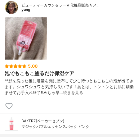
ビューティーカウンセラー☆化粧品販売☆メ…
ベラ葉エキス、パーム核油、ヒアルロン酸N
yung
a、ハルパゴフィタム根エキス、ダマスクバ
ラ花油
内容量
50ml
香り
-
製造国
韓国
内容量のバリエーション
-
5.00
泡でもこもこ塗るだけ保湿ケア
**顔を洗った後に適量を顔に塗布して少し待つともこもこの泡が出てき
ます。シュワシュワと気持ち良いです！あとは、トントンとお肌に馴染
ませてお手入れ終了!!めちゃ早…
続きを見る
BAKER7(ベーカーセブン)
マジックバブルエッセンスパック ピンク