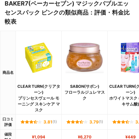
BAKER7(ベーカーセブン) マジックバブルエッ
センスパック ピンクの類似商品：評価・料金比
較表
商品名
CLEAR TURN(クリアタ
SABON(サボン)
CLEAR TURN
ーン)
フローラルジュレマス
ーン)
プリンセスヴェール モ
ク
ホワイトマスク 
ーニング スキンケア マ
キサム酸
スク
口コミ
3.81
(1)
3.79
(1)
3
評価
値段
¥1,094
¥6,270
¥449