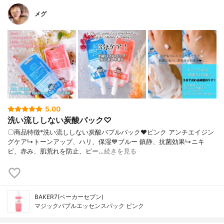
メグ
5.00
洗い流ししない炭酸パック♡
〇商品特徴*洗い流ししない炭酸バブルパック❤️ピンク アンチエイジン
グケア↳トーンアップ、ハリ、保湿💙ブルー 鎮静、抗菌効果↳ニキ
ビ、赤み、肌荒れを防止、ピー…
続きを見る
BAKER7(ベーカーセブン)
マジックバブルエッセンスパック ピンク