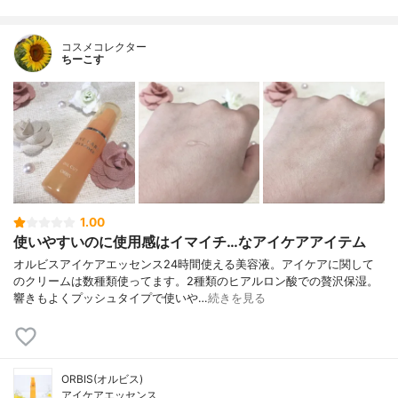
サンタンガム、カルボマー、水酸化Ｋ、フ
ェノキシエタノール、メチルパラベン
コスメコレクター
ちーこす
1.00
使いやすいのに使用感はイマイチ…なアイケアアイテム
オルビスアイケアエッセンス24時間使える美容液。アイケアに関して
のクリームは数種類使ってます。2種類のヒアルロン酸での贅沢保湿。
響きもよくプッシュタイプで使いや…
続きを見る
ORBIS(オルビス)
アイケアエッセンス