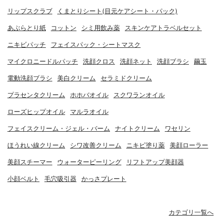
リップスクラブ
くまとりシート(目元ケアシート・パック)
あぶらとり紙
コットン
シミ用飲み薬
スキンケアトラベルセット
ニキビパッチ
フェイスパック・シートマスク
マイクロニードルパッチ
洗顔クロス
洗顔ネット
洗顔ブラシ
繭玉
電動洗顔ブラシ
美白クリーム
セラミドクリーム
プラセンタクリーム
ホホバオイル
スクワランオイル
ローズヒップオイル
マルラオイル
フェイスクリーム・ジェル・バーム
ナイトクリーム
ワセリン
ほうれい線クリーム
シワ改善クリーム
ニキビ塗り薬
美顔ローラー
美顔スチーマー
ウォーターピーリング
リフトアップ美顔器
小顔ベルト
毛穴吸引器
かっさプレート
カテゴリ一覧へ