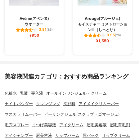
Avène(アベンヌ)
Arouge(アルージェ)
ウオーター
モイスチャー ミストローショ
ンⅡ （しっとり）
3.81
(86)
¥950
3.95
(26)
¥1,550
美容液関連カテゴリ：おすすめ商品ランキング
化粧水
乳液
導入液
オールインワンジェル・クリーム
ナイトパウダー
クレンジング
洗顔料
アイメイクリムーバー
マスカラリムーバー
ピーリングジェル(スクラブ・ゴマージュ)
毛穴スプレー
まつげ美容液
アイクリーム
眉毛美容液
眉毛育毛剤
アイシャンプー
唇美容液
リップバーム
唇パック
リップクリーム