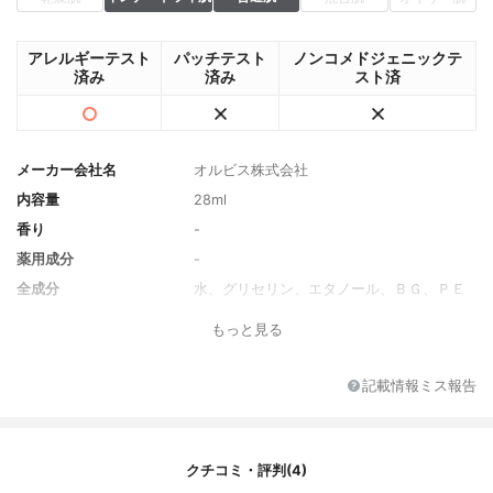
アレルギーテスト
パッチテスト
ノンコメドジェニックテ
済み
済み
スト済
メーカー会社名
オルビス株式会社
内容量
28ml
香り
-
薬用成分
-
全成分
水、グリセリン、エタノール、ＢＧ、ＰＥ
Ｇ－３０、シリカ、ＰＥＧ－７５、加水分
もっと見る
解ヒアルロン酸、ヒアルロン酸Ｎａ、カラ
スムギ穀粒エキス、グルコシルヘスペリジ
ン、アイブライトエキス、クインスシード
記載情報ミス報告
エキス、グリコシルトレハロース、加水分
解水添デンプン、エリスリトール、ジグリ
セリン、ＰＥＧ－４００、ナイロン－１
２、ＰＶＰ、（アクリル酸／アクリル酸ア
クチコミ・評判(4)
ルキル（Ｃ１０－３０））コポリマー、キ