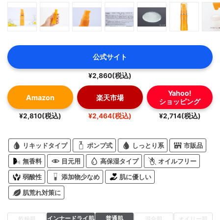
公式サイト
¥2,860(税込)
Yahoo!
Amazon
楽天市場
ショッピング
¥2,810(税込)
¥2,464(税込)
¥2,714(税込)
リキッドタイプ
ポンプ式
しっとり系
市販品
無香料
目元用
高保湿タイプ
オイルフリー
弱酸性
添加物少なめ
肌に優しい
肌荒れ対策に
インナードライ肌
普通肌
乾燥肌
混合肌
オイリー肌