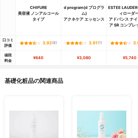
CHIFURE
d program(d プログラ
ESTEE LAUDE
美容液 ノンアルコール
ム)
ィローダー
タイプ
アクネケア エッセンス
アドバンス ナイ
ア SR コンプレ
口コミ
3.92
(8)
3.91
(1)
3.
評価
値段
¥640
¥3,080
¥5,740
料金
基礎化粧品の関連商品