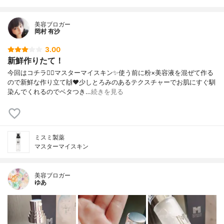
-ヘキサンジオール、リンゴ果実培養細胞エ
キス、ヒアルロン酸Na、加水分解コラーゲ
美容ブロガー
ン、水溶性プロテオグリカン、ア ーチチョ
岡村 有沙
ーク葉エキス、プルーン分解物、ワイルド
タイムエキス、ニオイテンジクアオイ油、
3.00
アミリスバルサミフェラ樹皮油、オレンジ
新鮮作りたて！
果皮 油、コリアンダー果実油、チョウジ葉
今回はコチラ🙋‍♀️マスターマイスキン✨使う前に粉×美容液を混ぜて作る
油、パルマローザ油、ローマカミツレ花
ので新鮮な作り立て🙌❤️少しとろみのあるテクスチャーでお肌にすぐ馴
油、オリーブ果実油、PEG-60水添ヒマシ
染んでくれるのでベタつき…
続きを見る
油、グリセリ ン、ポリリシノレイン酸ポリ
グリセリル-6、レシチン、キサンタンガ
ム、フェノキシエタノール
ミスミ製薬
マスターマイスキン
美容ブロガー
ゆあ