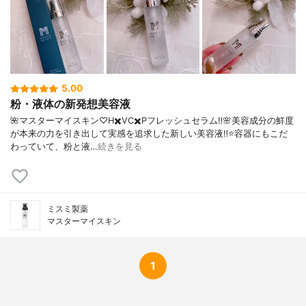
5.00
粉・液体の新発想美容液
🌺マスターマイスキン♡H✖️VC✖️Pフレッシュセラム‼️🌸美容成分の鮮度
が本来の力を引き出して実感を追求した新しい美容液‼️⭐️容器にもこだ
わっていて、粉と液…
続きを見る
ミスミ製薬
マスターマイスキン
1