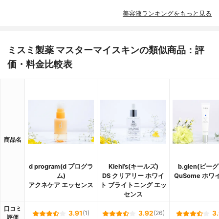
美容液ランキングをもっと見る
ミスミ製薬 マスターマイスキンの類似商品：評
価・料金比較表
商品名
d program(d プログラ
Kiehl’s(キールズ)
b.glen(ビー
ム)
DS クリアリー ホワイ
QuSome ホワ
アクネケア エッセンス
ト ブライトニング エッ
センス
口コミ
3.91
(1)
3.92
(26)
3
評価