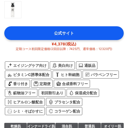
公式サイト
¥4,378(税込)
定期コース初回限定価格(2回目以降：7425円、通常価格：12320円)
エイジングケア向け
美白向け
通販品
ビタミンC誘導体配合
ヒト幹細胞
パラベンフリー
香り付き
定期便
合成香料フリー
鉱物油フリー
初回割引あり
保湿成分配合
ヒアルロン酸配合
プラセンタ配合
シミ・そばかすに
コラーゲン配合
乾燥肌
インナードライ肌
混合肌
普通肌
オイリー肌