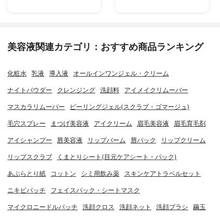
美容液関連カテゴリ：おすすめ商品ランキング
化粧水
乳液
導入液
オールインワンジェル・クリーム
ナイトパウダー
クレンジング
洗顔料
アイメイクリムーバー
マスカラリムーバー
ピーリングジェル(スクラブ・ゴマージュ)
毛穴スプレー
まつげ美容液
アイクリーム
眉毛美容液
眉毛育毛剤
アイシャンプー
唇美容液
リップバーム
唇パック
リップクリーム
リップスクラブ
くまとりシート(目元ケアシート・パック)
あぶらとり紙
コットン
シミ用飲み薬
スキンケアトラベルセット
ニキビパッチ
フェイスパック・シートマスク
マイクロニードルパッチ
洗顔クロス
洗顔ネット
洗顔ブラシ
繭玉