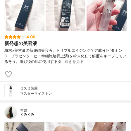
4.00
新発想の美容液
粉末×美容液の新発想美容液。トリプルエイジングケア成分(ビタミン
C・プラセンタ・ヒト幹細胞培養上清)を粉末化して鮮度をキープしてい
るそう。洗顔後の肌に使用するタ…
続きを見る
ミスミ製薬
マスターマイスキン
主婦
くみくみ