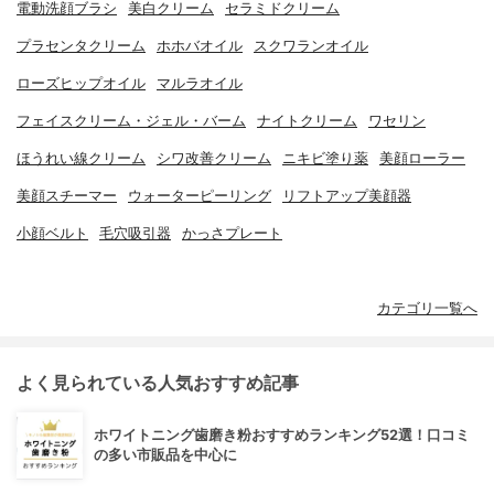
電動洗顔ブラシ
美白クリーム
セラミドクリーム
プラセンタクリーム
ホホバオイル
スクワランオイル
ローズヒップオイル
マルラオイル
フェイスクリーム・ジェル・バーム
ナイトクリーム
ワセリン
ほうれい線クリーム
シワ改善クリーム
ニキビ塗り薬
美顔ローラー
美顔スチーマー
ウォーターピーリング
リフトアップ美顔器
小顔ベルト
毛穴吸引器
かっさプレート
カテゴリ一覧へ
よく見られている人気おすすめ記事
ホワイトニング歯磨き粉おすすめランキング52選！口コミ
の多い市販品を中心に