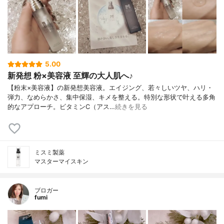
5.00
新発想 粉×美容液 至輝の大人肌へ♪
【粉末×美容液】の新発想美容液。エイジング、若々しいツヤ、ハリ・
弾力、なめらかさ、集中保湿、キメを整える。特別な形状で叶える多角
的なアプローチ。ビタミンC（アス…
続きを見る
ミスミ製薬
マスターマイスキン
ブロガー
fumi