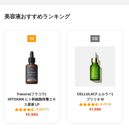
美容液おすすめランキング
1位
2位
fracora(フラコラ)
CELLULA(チェルラー)
HITOKAN ヒト幹細胞培養エキ
ブリリオ N
ス原液 LP
4.01
(9)
¥1,996
4.02
(17)
¥5,980