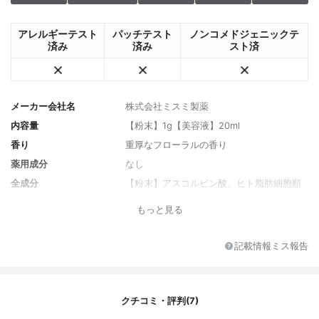
アレルギーテスト
パッチテスト
ノンコメドジェニックテ
済み
済み
スト済
メーカー会社名
株式会社ミスミ製薬
内容量
【粉末】1g【美容液】20ml
香り
重厚なフローラルの香り
薬用成分
なし
全成分
【粉末】アスコルビン酸、ヒト脂肪細胞順
化培養液エキス、プラセンタエキス、ヒト
もっと見る
オリゴペプチド-1、ヒトオリゴペプチドー
5、ヒトオリゴペプ チド-13、オレンジラフ
ィー油、オリーブ果実油、(クエン酸/乳酸/
記載情報ミス報告
リノール酸/オレイン酸)グリセリル、ポリリ
シノレイン酸ポリグリ セリル-6、シクロデ
キストリン、1,2-ヘキサンジオール、カプリ
リルグリコール、ポリソルベート60、グリ
クチコミ・評判(7)
セリン、BG、水添レシチン、 キサンタンガ
ム、コレステロール【美容液】水、BG、1,2