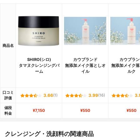
商品名
SHIRO(シロ)
カウブランド
カウブラン
タマヌクレンジングバ
無添加メイク落としオ
無添加メイク落
ーム
イル
ルク
口コミ
3.66
(1)
3.99
(16)
3.
評価
値段
¥7,150
¥550
¥550
料金
クレンジング・洗顔料の関連商品