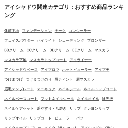
アイシャドウ関連カテゴリ：おすすめ商品ランキ
ング
化粧下地
ファンデーション
チーク
コンシーラー
フェイスパウダー
ハイライト
シェーディング
ブロンザー
BBクリーム
CCクリーム
DDクリーム
EEクリーム
マスカラ
マスカラ下地
マスカラトップコート
アイライナー
アイシャドウベース
アイブロウ
ホットビューラー
アイプチ
つけまつげ
つけまつげのり
眉ティント
眉マスカラ
眉毛テンプレート
マニキュア
ネイルシール
ネイルトップコート
ネイルベースコート
フットネイルシール
ネイルオイル
除光液
ネイルケアセット
爪やすり・爪磨き
リップ
クレヨンリップ
リップオイル
リップコート
ビューラー
パフ
メイクキープスプレー
メイクブラシセット
アイシャドウブラシ