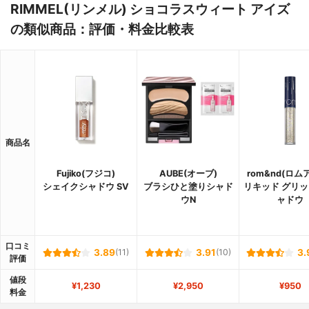
RIMMEL(リンメル) ショコラスウィート アイズ
の類似商品：評価・料金比較表
商品名
Fujiko(フジコ)
AUBE(オーブ)
rom&nd(ロム
シェイクシャドウ SV
ブラシひと塗りシャド
リキッド グリッ
ウN
ャドウ
口コミ
3.89
(11)
3.91
(10)
3.
評価
値段
¥1,230
¥2,950
¥950
料金