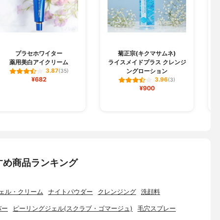
プラセホワイター
菊正宗(キクマサムネ)
薬用美白アイクリーム
ライスメイドプラス クレンジ
ングローション
3.87
(35)
¥682
3.96
(3)
¥900
すめ商品ランキング
ェル・クリーム
ナイトパウダー
クレンジング
洗顔料
バー
ピーリングジェル(スクラブ・ゴマージュ)
毛穴スプレー