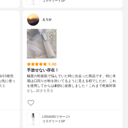
コラゲリードSP
えりか
5.00
手放せない存在！
/23発売
極度の乾燥肌で悩んでいた時に出会った商品です。特に冬
足お先に使っ
場は口回りが粉を吹いてるように見える程でしたが、これ
見る
を使用してからは劇的に改善しました！これまで乾燥対策
とし…
続きを見る
LISSAGE(リサージ)
コラゲリードSP