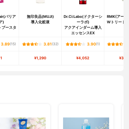
pair(バリア
無印良品(MUJI)
Dr.Ci:Labo(ドクターシ
RMK(アール
ア)
導入化粧液
ーラボ)
Wトリート
トブースタ
アクアインダーム導入
ル
エッセンスEX
3.89
(15)
3.81
(32)
3.90
(1)
1
¥1,290
¥4,052
¥3,3