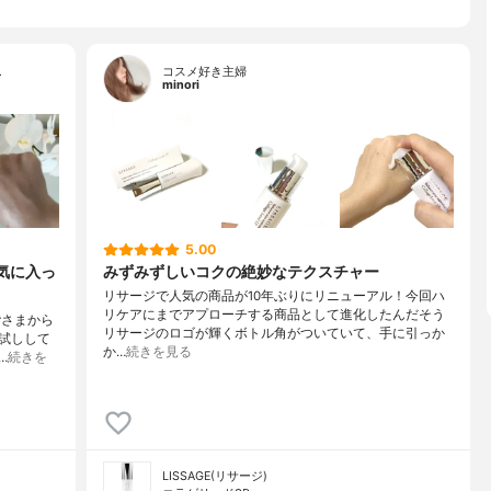
…
コスメ好き主婦
minori
5.00
気に入っ
みずみずしいコクの絶妙なテクスチャー
リサージで人気の商品が10年ぶりにリニューアル！今回ハ
リケアにまでアプローチする商品として進化したんだそう
rさまから
リサージのロゴが輝くボトル角がついていて、手に引っか
試しして
か…
続きを見る
…
続きを
LISSAGE(リサージ)