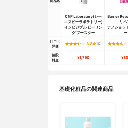
商品名
CNP Laboratory(シー
Barrier Re
エヌピーラボラトリー)
リペ
インビジブル ピーリン
ナノショッ
グ ブースター
ー
口コミ
3.84
(10)
評価
値段
¥1,790
¥80
料金
基礎化粧品の関連商品