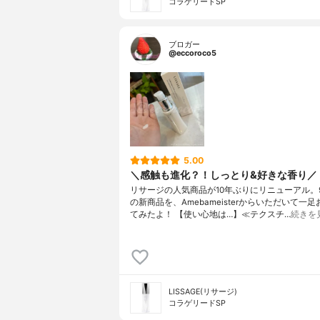
コラゲリードSP
ブロガー
@eccoroco5
5.00
＼感触も進化？！しっとり&好きな香り／
リサージの人気商品が10年ぶりにリニューアル。9
の新商品を、Amebameisterからいただいて一
てみたよ！ 【使い心地は…】≪テクスチ…
続きを
LISSAGE(リサージ)
コラゲリードSP