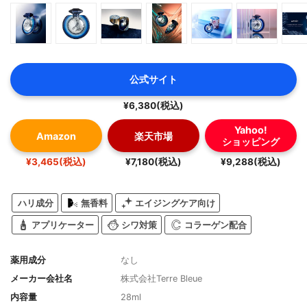
公式サイト
¥6,380(税込)
Yahoo!
Amazon
楽天市場
ショッピング
¥3,465(税込)
¥7,180(税込)
¥9,288(税込)
ハリ成分
無香料
エイジングケア向け
アプリケーター
シワ対策
コラーゲン配合
薬用成分
なし
メーカー会社名
株式会社Terre Bleue
内容量
28ml