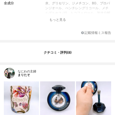
全成分
水、グリセリン、ジメチコン、BG、プロパ
ンジオール、ぺンチレングリコール、メチ
ルグルセス-10、トコフェロール、加水分解
エラスチン、加水分解コラーゲン、アセチ
もっと見る
ルヘキサぺプチド-8、パルミトイルトリぺ
プチド-1、パルミトイルテトラぺプチド-
7、エルゴチオネイン、エクトイン、カフェ
記載情報ミス報告
イン、ホホバ種子油、チャ種子油、マカデ
ミア種子油、カニナバラ果実油、アーモン
ド油、アンズ核油、パンテノール、アボカ
ド油、アデノシン環状リン酸、ブドウ種子
クチコミ・評判(8)
エキス、ブドウ種子油、ポリソルべート2
0、カラメル、マルトデキストリン、カルボ
マー、(ジメチコン/ビニルジメチコン)クロ
なにわの主婦
スポリマー、(アクリレーツ/アクリル酸アル
まりたそ
キル(C10-30))クロスポリマー、フェノキシ
エタノール、(スチレン/VP)コポリマー、PE
G-11メチルエーテルジメチコン、水酸化K、
EDTA-2Na