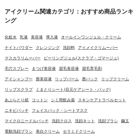
アイクリーム関連カテゴリ：おすすめ商品ランキ
ング
化粧水
乳液
美容液
導入液
オールインワンジェル・クリーム
ナイトパウダー
クレンジング
洗顔料
アイメイクリムーバー
マスカラリムーバー
ピーリングジェル(スクラブ・ゴマージュ)
毛穴スプレー
まつげ美容液
眉毛美容液
眉毛育毛剤
アイシャンプー
唇美容液
リップバーム
唇パック
リップクリーム
リップスクラブ
くまとりシート(目元ケアシート・パック)
あぶらとり紙
コットン
シミ用飲み薬
スキンケアトラベルセット
ニキビパッチ
フェイスパック・シートマスク
マイクロニードルパッチ
洗顔クロス
洗顔ネット
洗顔ブラシ
繭玉
電動洗顔ブラシ
美白クリーム
セラミドクリーム