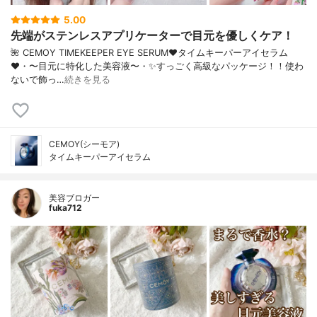
5.00
先端がステンレスアプリケーターで目元を優しくケア！
🌺 CEMOY TIMEKEEPER EYE SERUM♥︎タイムキーパーアイセラム
♥︎・〜目元に特化した美容液〜・✨すっごく高級なパッケージ！！使わ
ないで飾っ…
続きを見る
CEMOY(シーモア)
タイムキーパーアイセラム
美容ブロガー
fuka712