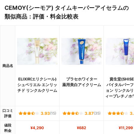
CEMOY(シーモア) タイムキーパーアイセラムの
類似商品：評価・料金比較表
商品名
ELIXIR(エリクシール)
プラセホワイター
資生堂(SHISE
シュペリエル エンリッ
薬用美白アイクリーム
バイタルパーフ
チド リンクルクリーム
ョン リンクルリ
ィープレチノホ
口コミ
3.93
(15)
3.87
(35)
3
評価
値段
¥4,290
¥682
¥11,299
料金