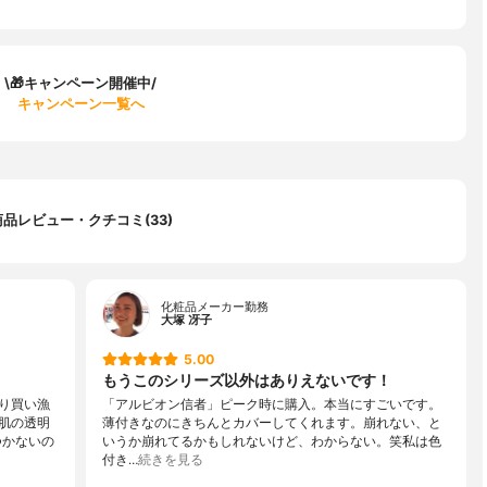
\🎁キャンペーン開催中/
キャンペーン一覧へ
商品レビュー・クチコミ(33)
化粧品メーカー勤務
大塚 冴子
5.00
もうこのシリーズ以外はありえないです！
り買い漁
「アルビオン信者」ピーク時に購入。本当にすごいです。
肌の透明
薄付きなのにきちんとカバーしてくれます。崩れない、と
つかないの
いうか崩れてるかもしれないけど、わからない。笑私は色
付き…
続きを見る