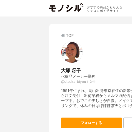
おすすめ商品がもらえる
クチコミポイ活サイト
TOP
大塚 冴子
化粧品メーカー勤務
@otsuka_biyou / 女性
1991年生まれ、岡山出身東京在住の新
ら注文受付、出荷業務からメルマガ配信
ープ中。おでこの美しさが自慢。メイク
リングで、休みの日はほぼほぼ夫とボル
フォローする