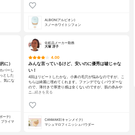
ALBION(アルビオン)
スノーホワイトシフォン
化粧品メーカー勤務
大塚 冴子
4.00
的に）
みんな言っているけど、安いのに優秀は嘘じゃな
い！
カバーし
っとした
4回はリピートしたかな。小鼻の毛穴が悩みなのですが、こ
し、気にな
ちらは綺麗に埋めてくれます。ファンデでなくパウダーな
ので、薄付きで厚塗り感は全くないのですが、肌の赤みや
ニ…
続きを見る
 ボーテ)
CANMAKE(キャンメイク)
 プライマ
マシュマロフィニッシュパウダー