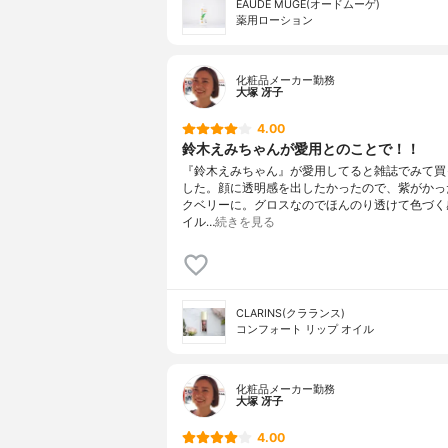
EAUDE MUGE(オードムーゲ)
薬用ローション
化粧品メーカー勤務
大塚 冴子
4.00
鈴木えみちゃんが愛用とのことで！！
『鈴木えみちゃん』が愛用してると雑誌でみて買
した。顔に透明感を出したかったので、紫がかっ
クベリーに。グロスなのでほんのり透けて色づく
イル…
続きを見る
CLARINS(クラランス)
コンフォート リップ オイル
化粧品メーカー勤務
大塚 冴子
4.00