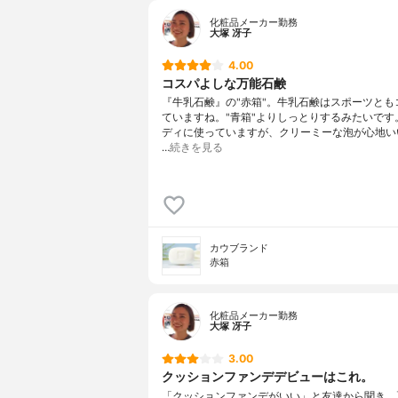
化粧品メーカー勤務
大塚 冴子
4.00
コスパよしな万能石鹸
『牛乳石鹸』の"赤箱"。牛乳石鹸はスポーツとも
ていますね。"青箱"よりしっとりするみたいです
ディに使っていますが、クリーミーな泡が心地い
…
続きを見る
カウブランド
赤箱
化粧品メーカー勤務
大塚 冴子
3.00
クッションファンデデビューはこれ。
「クッションファンデがいい」と友達から聞き、