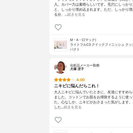
入。カバー力は素晴らしいです。毛穴にしっかり
と、しっかり埋め込まれます。ただ、しっかり埋
る分、…
続きを見る
M・A・C(マック)
ライトフルC3 クイックフィニッシュ ク
パクト
化粧品メーカー勤務
大塚 冴子
4.00
ニキビに悩んだらこれ！
大人ニキビに悩んでいたときに、友達にすすめら
ました。コットンでお肌をお掃除するように使っ
た。心なしか、ニキビがおさまった気がします。
した…
続きを見る