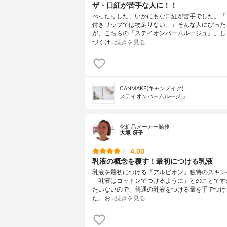
ザ・口紅が苦手な人に！！
べったりした、いかにもな口紅が苦手でした。「
付きリップでは物足りない。」そんな人にぴった
が、こちらの『ステイオンバームルージュ』。し
づくけ…
続きを見る
CANMAKE(キャンメイク)
ステイオンバームルージュ
化粧品メーカー勤務
大塚 冴子
4.00
乳液の概念を覆す！最初につける乳液
乳液を最初につける『アルビオン』独特のスキン
「乳液はコットンでつけるように」とのことです
たいないので、普通の乳液をつける量を手でつけ
た。お…
続きを見る