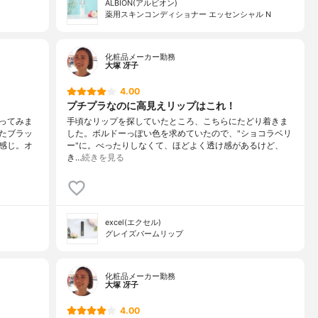
ALBION(アルビオン)
薬用スキンコンディショナー エッセンシャル N
化粧品メーカー勤務
大塚 冴子
4.00
プチプラなのに高見えリップはこれ！
ってみま
手頃なリップを探していたところ、こちらにたどり着きま
たブラッ
した。ボルドーっぽい色を求めていたので、"ショコラベリ
感じ。オ
ー"に。べったりしなくて、ほどよく透け感があるけど、
き…
続きを見る
excel(エクセル)
グレイズバームリップ
化粧品メーカー勤務
大塚 冴子
4.00