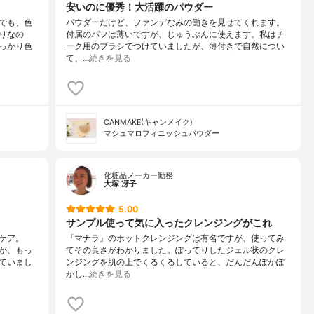
安いのに優秀！大活躍のパウダー
でも、色
パウダーだけど、ファンデなみの働きを見せてくれます。
りなの
付属のパフは薄いですが、じゅうぶんに使えます。私はチ
っかり色
ーク用のブラシでつけていましたが、薄付きで自然につい
て、…
続きを見る
CANMAKE(キャンメイク)
マシュマロフィニッシュパウダー
化粧品メーカー勤務
大塚 冴子
5.00
サンプル使って気に入ったクレンジングがこれ
ケア。
『マナラ』のホットクレンジングは有名ですが、使ってみ
が、もっ
てその良さがわかりました。ぽってりしたジェル状のクレ
ていまし
ンジングを肌の上でくるくるしていると、だんだんぽかぽ
かし…
続きを見る