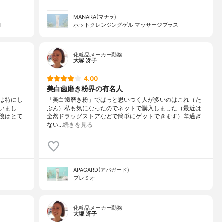
MANARA(マナラ)
Ⅱ
ホットクレンジングゲル マッサージプラス
化粧品メーカー勤務
大塚 冴子
4.00
美白歯磨き粉界の有名人
は特にし
「美白歯磨き粉」でぱっと思いつく人が多いのはこれ（た
いまし
ぶん）私も気になったのでネットで購入しました（最近は
後はとて
全然ドラッグストアなどで簡単にゲットできます）辛過ぎ
ない…
続きを見る
APAGARD(アパガード)
プレミオ
化粧品メーカー勤務
大塚 冴子