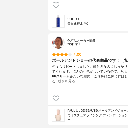
CHIFURE
美白化粧水 VC
化粧品メーカー勤務
大塚 冴子
4.00
ポールアンドジョーの代表商品です！（私
何度もリピートしました。薄付きなのにしっかり
てくれます。ほんのり色がついているので、ちょ
BBクリームみたいな感覚。これを顔全体に伸ば
る…
続きを見る
PAUL & JOE BEAUTE(ポールアンドジョー
モイスチュアライジング ファンデーション
ー