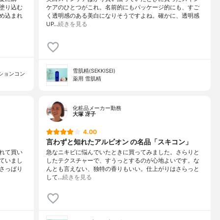
塗り込む
ケアのひとつがこれ。名前的にもパッケージ的にも、すご
め込まれ
く透明感のある美白になりそうですよね。確かに、透明感
UP…
続きを見る
雪肌精(SEKKISEI)
ッションコン
薬用 雪肌精
化粧品メーカー勤務
大塚 冴子
4.00
言わずと知れたアルビオン の名品「スキコン」
れて買い
急なニキビに悩んでいたときに買ってみました。さらりと
ていまし
したテクスチャーで、すうっとするのが心地よいです。な
さっぱり
んとも言えない、独特の香りもいい。仕上がりはさらっと
して…
続きを見る