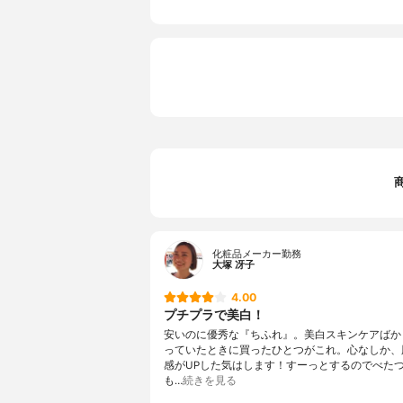
化粧品メーカー勤務
大塚 冴子
4.00
プチプラで美白！
安いのに優秀な『ちふれ』。美白スキンケアばか
っていたときに買ったひとつがこれ。心なしか、
感がUPした気はします！すーっとするのでべた
も…
続きを見る