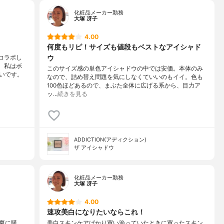
化粧品メーカー勤務
大塚 冴子
4.00
何度もリピ！サイズも値段もベストなアイシャド
ウ
コラボし
。私はボ
このサイズ感の単色アイシャドウの中では安価。本体のみ
いです。
なので、詰め替え問題を気にしなくていいのもイイ。色も
100色ほどあるので、まぶた全体に広げる系から、目力ア
ッ…
続きを見る
ADDICTION(アディクション)
ザ アイシャドウ
化粧品メーカー勤務
大塚 冴子
4.00
速攻美白になりたいならこれ！
夏に購
美白スキンケアばかり買い漁っていたときに買ったスキン