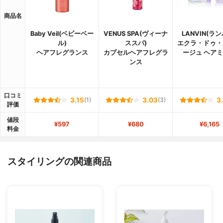
商品名
Baby Veil(ベビーベー
VENUS SPA(ヴィーナ
LANVIN(ラ
ル)
ススパ)
エクラ・ドゥ・
ヘアフレグランス
カプセルヘアフレグラ
ージュ ヘア
ンス
口コミ
3.15
(1)
3.03
(3)
3
評価
値段
¥597
¥680
¥6,165
料金
スタイリングの関連商品