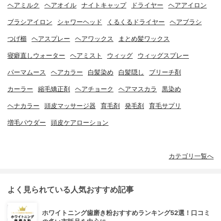
ヘアミルク
ヘアオイル
ナイトキャップ
ドライヤー
ヘアアイロン
ブラシアイロン
シャワーヘッド
くるくるドライヤー
ヘアブラシ
つげ櫛
ヘアスプレー
ヘアワックス
まとめ髪ワックス
寝癖直しウォーター
ヘアミスト
ウィッグ
ウィッグスプレー
パーマムース
ヘアカラー
白髪染め
白髪隠し
ブリーチ剤
カーラー
縮毛矯正剤
ヘアチョーク
ヘアマスカラ
黒染め
ヘナカラー
頭皮マッサージ器
育毛剤
発毛剤
育毛サプリ
増毛パウダー
頭皮ケアローション
カテゴリ一覧へ
よく見られている人気おすすめ記事
ホワイトニング歯磨き粉おすすめランキング52選！口コミ