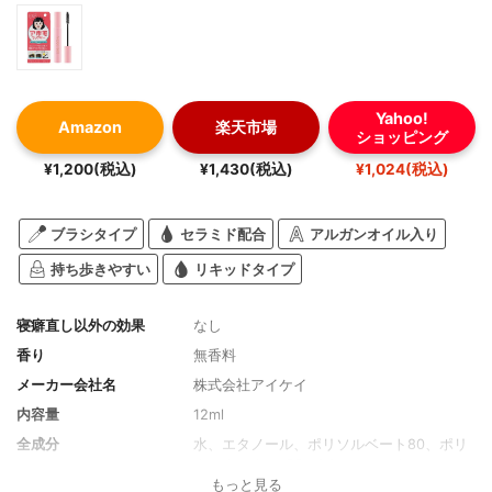
Yahoo!
Amazon
楽天市場
ショッピング
¥1,200(税込)
¥1,430(税込)
¥1,024(税込)
ブラシタイプ
セラミド配合
アルガンオイル入り
持ち歩きやすい
リキッドタイプ
寝癖直し以外の効果
なし
香り
無香料
メーカー会社名
株式会社アイケイ
内容量
12ml
全成分
水、エタノール、ポリソルベート80、ポリ
クオタニウム-55、BG、ヒドロキシエチル
もっと見る
セルロース、乳酸、アルガニアスピノサ核