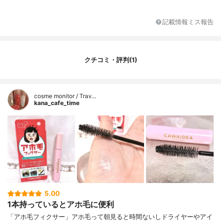
油、クレアチン、DPG、オクチルドデカノ
ール、水添ココグリセリル、ヒマワリ種子
記載情報ミス報告
エキス、PG、ゼイン、加水分解シルク、ジ
ステアリルジモニウムクロリド、クオタニ
ウム-33、コレステロール、ユズ果実エキ
ス、セラミドNG、セラミドNP、セラミドA
クチコミ・評判(1)
P
cosme monitor / Trav…
kana_cafe_time
5.00
1本持っているとアホ毛に便利
「アホ毛フィクサー」アホ毛って朝見ると時間ないしドライヤーやアイ