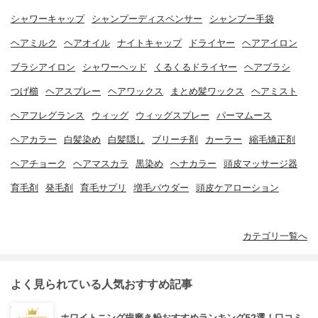
シャワーキャップ
シャンプーディスペンサー
シャンプー手袋
ヘアミルク
ヘアオイル
ナイトキャップ
ドライヤー
ヘアアイロン
ブラシアイロン
シャワーヘッド
くるくるドライヤー
ヘアブラシ
つげ櫛
ヘアスプレー
ヘアワックス
まとめ髪ワックス
ヘアミスト
ヘアフレグランス
ウィッグ
ウィッグスプレー
パーマムース
ヘアカラー
白髪染め
白髪隠し
ブリーチ剤
カーラー
縮毛矯正剤
ヘアチョーク
ヘアマスカラ
黒染め
ヘナカラー
頭皮マッサージ器
育毛剤
発毛剤
育毛サプリ
増毛パウダー
頭皮ケアローション
カテゴリ一覧へ
よく見られている人気おすすめ記事
ホワイトニング歯磨き粉おすすめランキング52選！口コミ