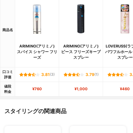
商品名
ARIMINO(アリミノ)
ARIMINO(アリミノ)
LOVERUSS(
スパイス シャワー フリ
ピース フリーズキープ
パワフルホール
ーズ
スプレー
スプレー
口コミ
3.81
(3)
3.79
(1)
3
評価
値段
¥760
¥1,000
¥460
料金
スタイリングの関連商品