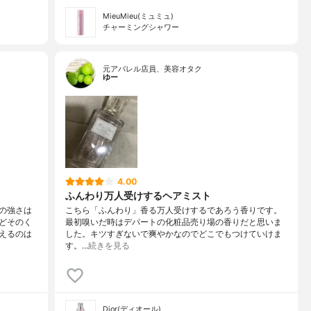
MieuMieu(ミュミュ)
チャーミングシャワー
元アパレル店員、美容オタク
ゆー
4.00
ふんわり万人受けするヘアミスト
の強さは
こちら「ふんわり」香る万人受けするであろう香りです。
どそのく
最初嗅いだ時はデパートの化粧品売り場の香りだと思いま
えるのは
した。キツすぎないで爽やかなのでどこでもつけていけま
す。…
続きを見る
Dior(ディオール)