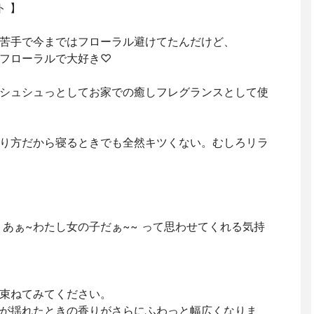
ト 】
が苦手で今まではフローラル避けてたんだけど、
フローラルで大好き♡
シュシュっとしてお家での癒しフレグランスとして使
り方だから寝るときでも全然キツくない。むしろリラ
 あぁ~わたし女の子だぁ~~ って思わせてくれる気持
束ねてみてください。
が揺れたときの香りがさらにふわっと幅広くなりま