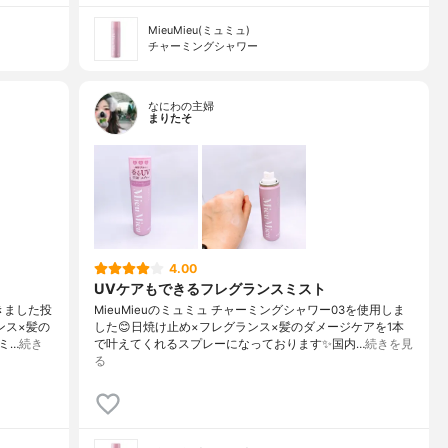
MieuMieu(ミュミュ)
チャーミングシャワー
なにわの主婦
まりたそ
4.00
UVケアもできるフレグランスミスト
きました投
MieuMieuのミュミュ チャーミングシャワー03を使用しま
ンス×髪の
した😊日焼け止め×フレグランス×髪のダメージケアを1本
ミ…
続き
で叶えてくれるスプレーになっております✨国内…
続きを見
る