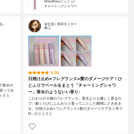
MieuMieu(ミュミュ)
チャーミングシャワー
品…
会社員 / 美容モニター
みこ
5.00
日焼け止め×フレグランス×髪のダメージケア！ひ
とふりでベールをまとう「チャーミングシャワ
るで香水の
使ってみ
ー」香水のようないい香り♪
を見る
こだわりの４種のフレグランス。香水よりも優しく香るの
で、動くたびにふんわりと香ってふとした瞬間にときめき
を。日焼け止め×フレグランス×髪のダメージケアを１本で
叶…
続きを見る