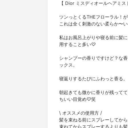
【 Dior ミスディオールヘアミス
ツンっとくるTHEフローラル！
これは全く刺激のない柔らか〜い
私はお風呂上がりや寝る前に髪に
用すること多い♡
シャンプーの香りですけど？な香
ックス。
寝返りするたびにふわっと香る。
朝起きても微かに香りが残ってて
ちいい目覚め♡笑
\ オススメの使用方 /
髪を束ねる前にスプレーしてから
束ねてからスプレーするよりも髪