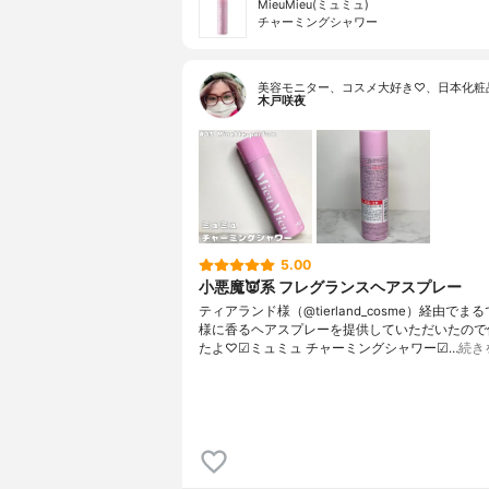
MieuMieu(ミュミュ)
チャーミングシャワー
美容モニター、コスメ大好き♡、日本化粧
木戸咲夜
5.00
小悪魔👿系 フレグランスヘアスプレー
ティアランド様（@tierland_cosme）経由でま
様に香るヘアスプレーを提供していただいたので
たよ♡☑︎ミュミュ チャーミングシャワー☑…
続き