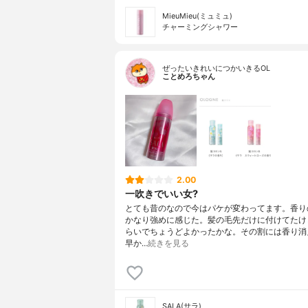
MieuMieu(ミュミュ)
チャーミングシャワー
ぜったいきれいにつかいきるOL
ことめろちゃん
2.00
一吹きでいい女?
とても昔のなので今はパケが変わってます。香り
かなり強めに感じた。髪の毛先だけに付けてたけ
らいでちょうどよかったかな。その割には香り消
早か…
続きを見る
SALA(サラ)