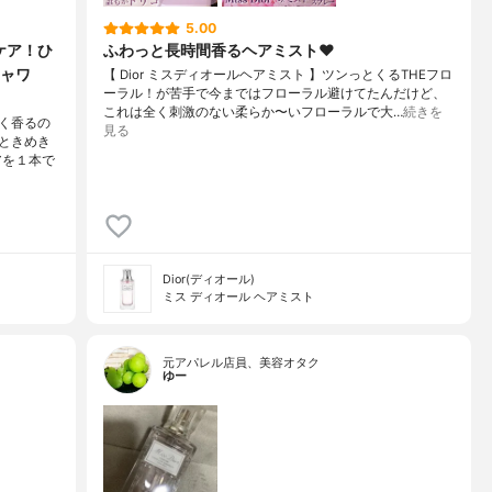
5.00
ケア！ひ
ふわっと長時間香るヘアミスト❤︎
ャワ
【 Dior ミスディオールヘアミスト 】ツンっとくるTHEフロ
ーラル！が苦手で今まではフローラル避けてたんだけど、
これは全く刺激のない柔らか〜いフローラルで大…
続きを
く香るの
見る
ときめき
アを１本で
Dior(ディオール)
ミス ディオール ヘアミスト
元アパレル店員、美容オタク
ゆー