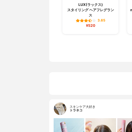
LUX(ラックス)
スタイリング ヘアフレグラン
ス
3.65
¥520
スキンケア大好き
トラネコ