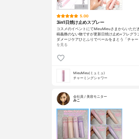
5.00
3in1日焼け止めスプレー
コスメのイベントにてMieuMieuさまからいただ
稿義務のない物ですが更新日焼け止め×フレグラ
ダメージケアひとふりでベールをまとう「チャー
を見る
MieuMieu(ミュミュ)
チャーミングシャワー
会社員 / 美容モニター
みこ