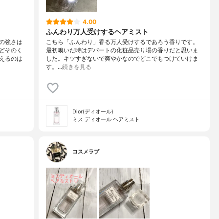
4.00
ふんわり万人受けするヘアミスト
の強さは
こちら「ふんわり」香る万人受けするであろう香りです。
どそのく
最初嗅いだ時はデパートの化粧品売り場の香りだと思いま
えるのは
した。キツすぎないで爽やかなのでどこでもつけていけま
す。…
続きを見る
Dior(ディオール)
ミス ディオール ヘアミスト
コスメラブ