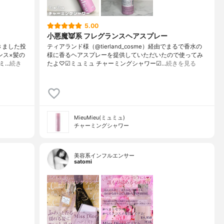
5.00
小悪魔👿系 フレグランスヘアスプレー
きました投
ティアランド様（@tierland_cosme）経由でまるで香水の
ンス×髪の
様に香るヘアスプレーを提供していただいたので使ってみ
ミ…
続き
たよ♡☑︎ミュミュ チャーミングシャワー☑…
続きを見る
MieuMieu(ミュミュ)
チャーミングシャワー
美容系インフルエンサー
satomi