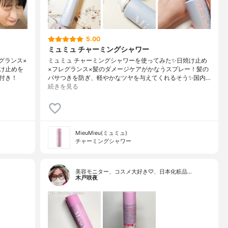
5.00
ミュミュ チャーミングシャワー
グランス×
ミュミュ チャーミングシャワーを使ってみた✨日焼け止め
け止めを
×フレグランス×髪のダメージケアがかなうスプレー！髪の
付き！
パサつきを防ぎ、軽やかなツヤを与えてくれるそう✨国内…
続きを見る
MieuMieu(ミュミュ)
チャーミングシャワー
美容モニター、コスメ大好き♡、日本化粧品…
木戸咲夜