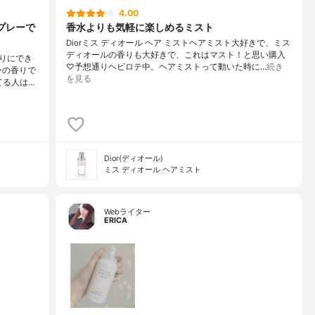
4.00
プレーで
香水よりも気軽に楽しめるミスト
Diorミス ディオール ヘア ミストヘアミスト大好きで、ミス
ディオールの香りも大好きで、これはマスト！と思い購入
りにでき
♡予想通りヘビロテ中。ヘアミストって動いた時に…
続き
ーの香りで
を見る
てる人は…
Dior(ディオール)
ミス ディオール ヘアミスト
Webライター
ERICA