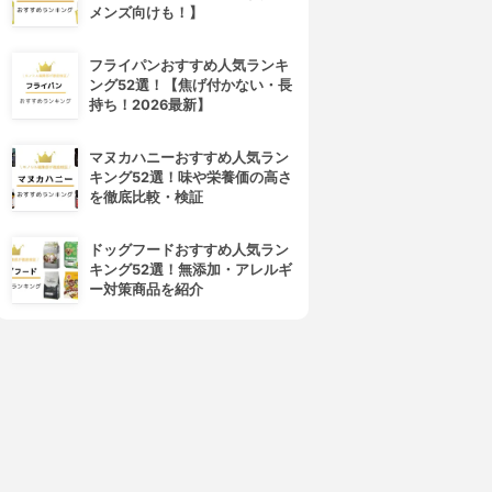
メンズ向けも！】
MACHERIE(マシェリ)
FERNANDA(フェルナンダ)
ヘアフレグランス EX
ヘアフレグランス
3.15
3.15
(3)
(3)
フライパンおすすめ人気ランキ
¥817
¥1,023
ング52選！【焦げ付かない・長
持ち！2026最新】
マヌカハニーおすすめ人気ラン
キング52選！味や栄養価の高さ
を徹底比較・検証
ドッグフードおすすめ人気ラン
キング52選！無添加・アレルギ
ー対策商品を紹介