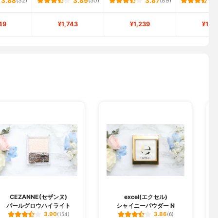
3.88
(32)
3.89
(50)
3.87
(89)
49
¥1,743
¥1,239
¥1,2
CEZANNE(セザンヌ)
excel(エクセル)
パールグロウハイライト
シャイニーパウダー N
ジ
3.90
3.86
(154)
(6)