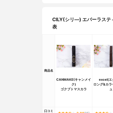
CILY(シリ―) エバーラ
表
商品名
CANMAKE(キャンメイ
excel(
ク)
ロング&カラ
ゴクブトマスカラ
ュ
口コミ