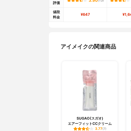
3.90
(15)
評価
値段
¥647
¥1,6
料金
アイメイクの関連商品
SUGAO(スガオ)
エアーフィットCCクリーム
3.77
(7)