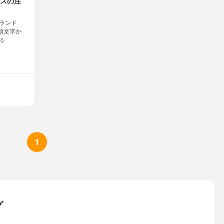
スの注
ランド
の頭文字か
る
1
グ