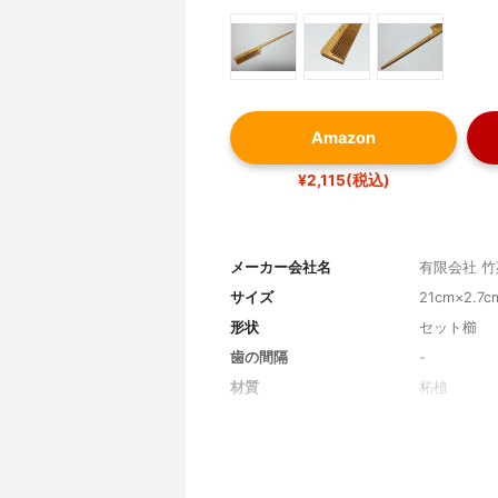
Amazon
¥2,115(税込)
メーカー会社名
有限会社 竹
サイズ
21cm×2.7c
形状
セット櫛
歯の間隔
-
材質
柘植