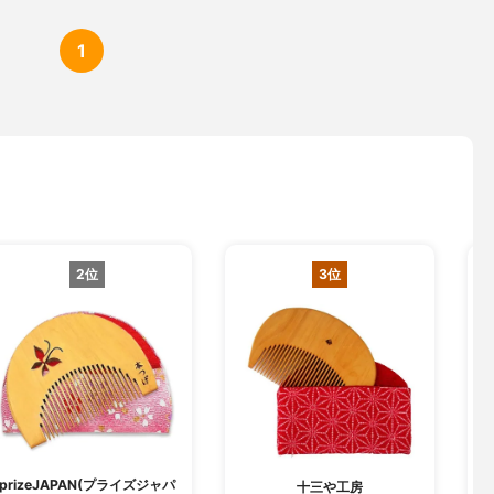
1
2位
3位
prizeJAPAN(プライズジャパ
十三や工房
O