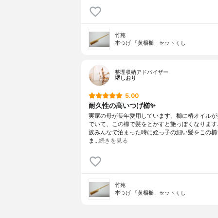
竹苑
本つげ 「黄楊櫛」セットくし
整理収納アドバイザー
堺しおり
5.00
耐久性の高いつげ櫛✨
実家の母が長年愛用しています。櫛に椿オイルが
でいて、この櫛で髪をとかすと艶っぽくなります
族みんなで泊まった時に姪っ子の細い髪をこの櫛
ま…
続きを見る
竹苑
本つげ 「黄楊櫛」セットくし