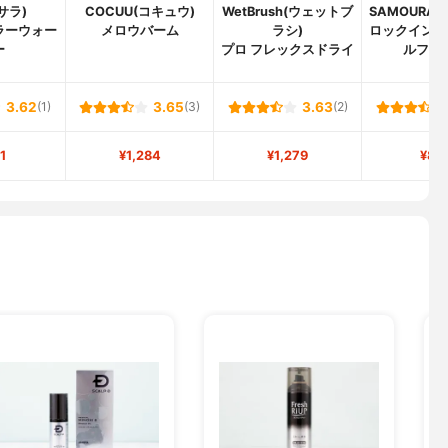
(サラ)
COCUU(コキュウ)
WetBrush(ウェットブ
SAMOURAI
ラーウォー
メロウバーム
ラシ)
ロックインス
ー
プロ フレックスドライ
ルフロ
3.62
(1)
3.65
(3)
3.63
(2)
1
¥1,284
¥1,279
¥80