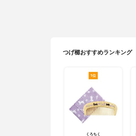
つげ櫛おすすめランキング
1位
くろちく