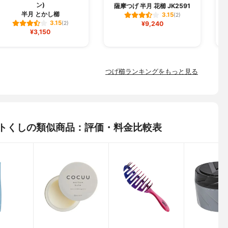
ン)
薩摩つげ 半月 花櫛 JK2591
半月 とかし櫛
3.15
(2)
3.15
(2)
¥9,240
¥3,150
つげ櫛ランキングをもっと見る
ットくしの類似商品：評価・料金比較表