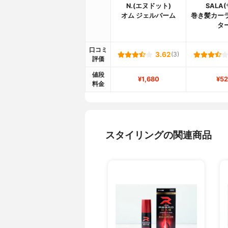
N.(エヌドット)
SALA
オム ジェルバーム
巻き髪カー
タ
口コミ
3.62
(3)
評価
値段
¥1,680
¥52
料金
スタイリングの関連商品