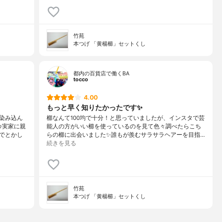
竹苑
本つげ 「黄楊櫛」セットくし
都内の百貨店で働くBA
tocco
4.00
もっと早く知りたかったです✨
染み込ん
櫛なんて100均で十分！と思っていましたが、インスタで芸
♪実家に親
能人の方がいい櫛を使っているのを見て色々調べたらこち
でとかし
らの櫛に出会いました✨誰もが羨むサラサラヘアーを目指…
続きを見る
竹苑
本つげ 「黄楊櫛」セットくし