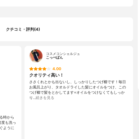
クチコミ・評判(4)
コスメコンシェルジュ
こっぺぱん
4.00
クオリティ高い！
ささくれとかも出ないし、しっかりしたつげ櫛です！毎日
お風呂上がり、タオルドライした髪にオイルをつけ、この
つげ櫛で髪をとかしてます⭐️オイルをつけなくてもしっか
り…
続きを見る
る時から
何度も洗っ
ぐように