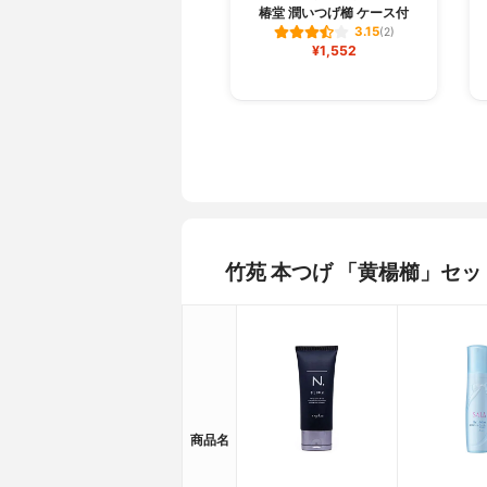
椿堂 潤いつげ櫛 ケース付
3.15
(2)
¥1,552
竹苑 本つげ 「黄楊櫛」セ
商品名