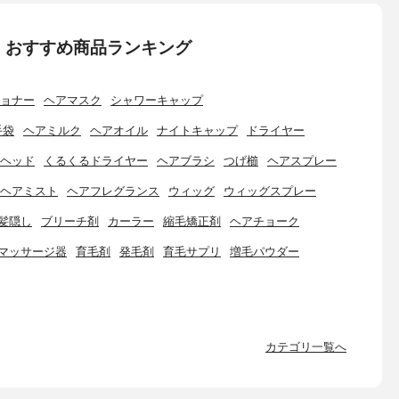
：おすすめ商品ランキング
ョナー
ヘアマスク
シャワーキャップ
手袋
ヘアミルク
ヘアオイル
ナイトキャップ
ドライヤー
ヘッド
くるくるドライヤー
ヘアブラシ
つげ櫛
ヘアスプレー
ヘアミスト
ヘアフレグランス
ウィッグ
ウィッグスプレー
髪隠し
ブリーチ剤
カーラー
縮毛矯正剤
ヘアチョーク
マッサージ器
育毛剤
発毛剤
育毛サプリ
増毛パウダー
カテゴリ一覧へ