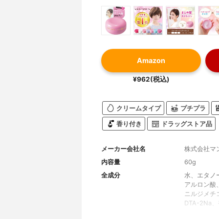
Amazon
¥962(税込)
クリームタイプ
プチプラ
香り付き
ドラッグストア品
メーカー会社名
株式会社マ
内容量
60g
全成分
水、エタノー
アルロン酸
ニルジメチ
DTA-2Na