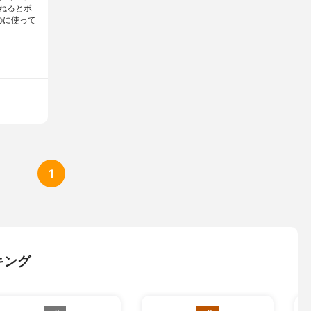
ねるとボ
のに使って
1
キング