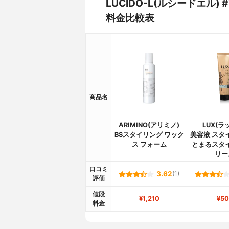
LUCIDO-L(ルシードエ
料金比較表
商品名
ARIMINO(アリミノ)
LUX(ラ
BSスタイリング ワック
美容液 スタ
ス フォーム
とまるスタ
リー
口コミ
3.62
(1)
評価
値段
¥1,210
¥50
料金