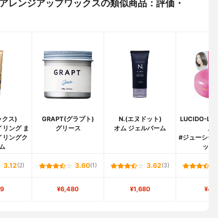
ル) #アレンジアップワックスの類似商品：評価・
ックス)
GRAPT(グラプト)
N.(エヌドット)
LUCIDO-L
イリング ま
グリース
オム ジェルバーム
ル)
イリングク
#ジューシー
ム
ック
3.12
(2)
3.60
(1)
3.62
(3)
9
¥6,480
¥1,680
¥49