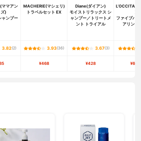
ds(ママアン
MACHERIE(マシェリ)
Diane(ダイアン)
L’OCCITA
ズ)
トラベルセット EX
モイストリラックス シ
ン)
シャンプー
ャンプー／トリートメ
ファイブハー
ント トライアル
アリング 
3.82
(2)
3.93
(36)
3.67
(3)
85
¥468
¥428
¥6,7