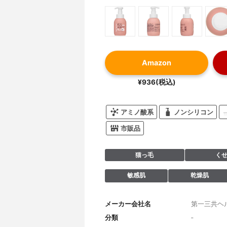
Amazon
¥936(税込)
アミノ酸系
ノンシリコン
市販品
猫っ毛
く
敏感肌
乾燥肌
メーカー会社名
第一三共ヘ
分類
‐