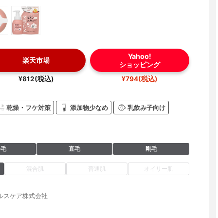
Yahoo!
楽天市場
ショッピング
¥812(税込)
¥794(税込)
乾燥・フケ対策
添加物少なめ
乳飲み子向け
せ毛
直毛
剛毛
混合肌
普通肌
オイリー肌
ルスケア株式会社