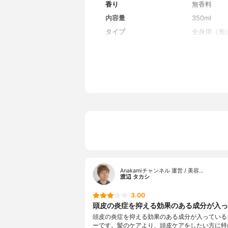
香り
無香料
内容量
350ml
タイプ
全身用（泡
Anakamiチャンネル 運営 / 美容…
渡辺 タカシ
3.00
頭皮の炎症を抑える効果のある成分が入って
頭皮の炎症を抑える効果のある成分が入っている
ーです。髪のケアより、頭皮ケアをしたい方に特