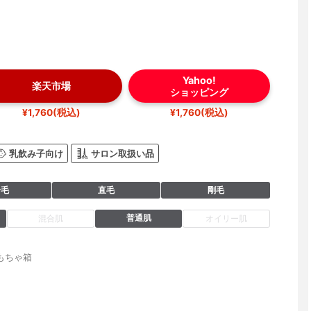
Yahoo!
楽天市場
ショッピング
¥1,760(税込)
¥1,760(税込)
乳飲み子向け
サロン取扱い品
せ毛
直毛
剛毛
普通肌
混合肌
オイリー肌
もちゃ箱