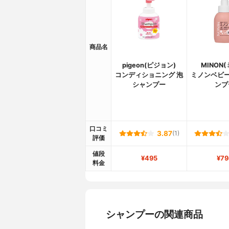
商品名
pigeon(ピジョン)
MINON
コンディショニング 泡
ミノンベビー
シャンプー
ンプ
口コミ
3.87
(1)
評価
値段
¥495
¥79
料金
シャンプーの関連商品