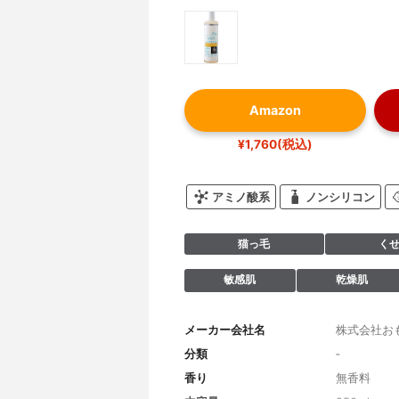
Amazon
¥1,760(税込)
アミノ酸系
ノンシリコン
猫っ毛
く
敏感肌
乾燥肌
メーカー会社名
株式会社お
分類
‐
香り
無香料