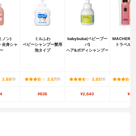
(ミノン)
ミルふわ
babybuba(ベビーブー
MACHERIE
 全身シャ
ベビーシャンプー髪用
バ)
トラベルセッ
ー
泡タイプ
ヘア&ボディシャンプー
3.88
(1)
3.87
(1)
3.85
(1)
4
¥636
¥2,640
¥46