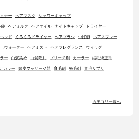
ョナー
ヘアマスク
シャワーキャップ
手袋
ヘアミルク
ヘアオイル
ナイトキャップ
ドライヤー
ヘッド
くるくるドライヤー
ヘアブラシ
つげ櫛
ヘアスプレー
しウォーター
ヘアミスト
ヘアフレグランス
ウィッグ
ラー
白髪染め
白髪隠し
ブリーチ剤
カーラー
縮毛矯正剤
ナカラー
頭皮マッサージ器
育毛剤
発毛剤
育毛サプリ
カテゴリ一覧へ