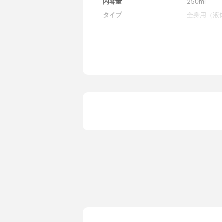
内容量
250ml
タイプ
全身用（液