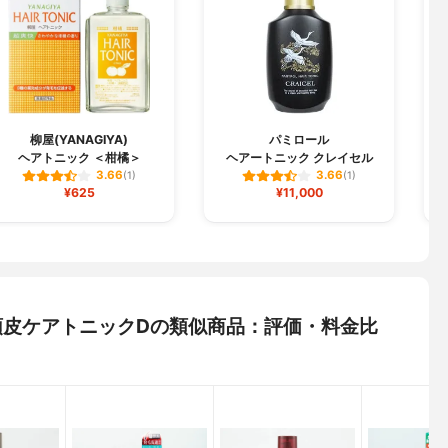
柳屋(YANAGIYA)
パミロール
V
ヘアトニック ＜柑橘＞
ヘアートニック クレイセル
3.66
3.66
(1)
(1)
¥625
¥11,000
用頭皮ケアトニックDの類似商品：評価・料金比