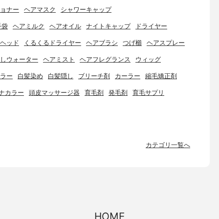
ョナー
ヘアマスク
シャワーキャップ
手袋
ヘアミルク
ヘアオイル
ナイトキャップ
ドライヤー
ヘッド
くるくるドライヤー
ヘアブラシ
つげ櫛
ヘアスプレー
しウォーター
ヘアミスト
ヘアフレグランス
ウィッグ
ラー
白髪染め
白髪隠し
ブリーチ剤
カーラー
縮毛矯正剤
ナカラー
頭皮マッサージ器
育毛剤
発毛剤
育毛サプリ
カテゴリ一覧へ
HOME