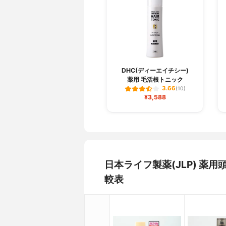
DHC(ディーエイチシー)
薬用 毛活根トニック
3.66
(10)
¥3,588
日本ライフ製薬(JLP) 薬
較表