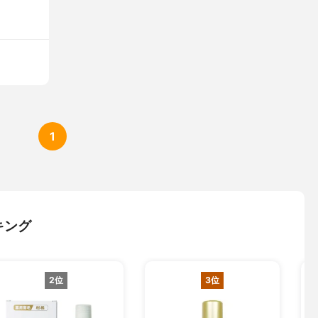
1
キング
2位
3位