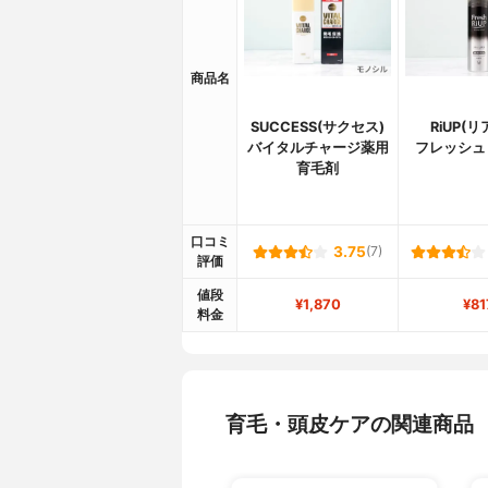
商品名
SUCCESS(サクセス)
RiUP(
バイタルチャージ薬用
フレッシュ
育毛剤
口コミ
3.75
(7)
評価
値段
¥1,870
¥81
料金
育毛・頭皮ケアの関連商品