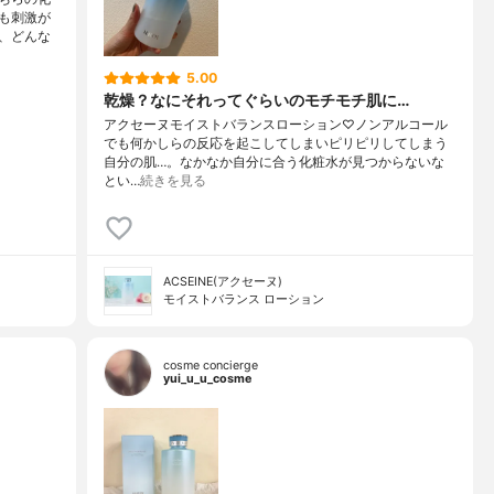
も刺激が
、どんな
5.00
乾燥？なにそれってぐらいのモチモチ肌に…
アクセーヌモイストバランスローション♡ノンアルコール
でも何かしらの反応を起こしてしまいピリピリしてしまう
自分の肌…。なかなか自分に合う化粧水が見つからないな
とい…
続きを見る
ACSEINE(アクセーヌ)
モイストバランス ローション
cosme concierge
yui_u_u_cosme