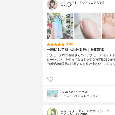
スキンケア&ヘアケアマニア大学生
ぎんむぎ
5.00
一瞬にして肌へ水分を届ける化粧水
アクセーヌ株式会社さんの「アクセーヌ モイス
ローション」を使ってみました❣️◇内容量360ml 価
円(税込)角質層の隙間よりも格段小さい、…
続き
ACSEINE(アクセーヌ)
モイストバランス ローション
美容ライター モノシル公式レビューアー
ティンカーベル0908