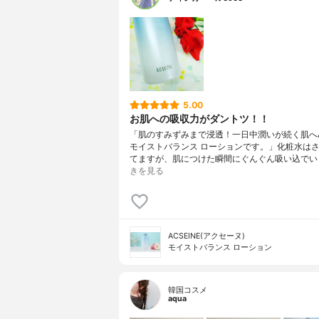
5.00
お肌への吸収力がダントツ！！
「肌のすみずみまで浸透！一日中潤いが続く肌へAC
モイストバランス ローションです。」化粧水は
てますが、肌につけた瞬間にぐんぐん吸い込でい
きを見る
ACSEINE(アクセーヌ)
モイストバランス ローション
韓国コスメ
aqua