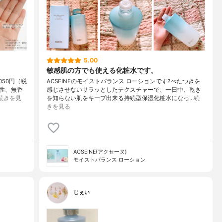
5.00
敏感肌の方でも使える化粧水です。
050円（税
ACSEINEのモイストバランス ローションです?べたつきを
性、無香
感じさせないサラッとしたテクスチャーで、一日中、乾き
続きを見
を知らない肌をキープ出来る持続型保湿化粧水になっ…
続
きを見る
ACSEINE(アクセーヌ)
モイストバランス ローション
じぇい