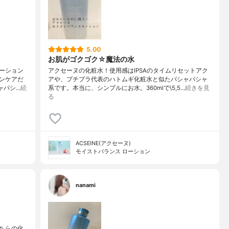
5.00
お肌がゴクゴク☆魔法の水
ーション
アクセーヌの化粧水！使用感はIPSAのタイムリセットアク
ンケアだ
アや、プチプラ代表のハトムギ化粧水と似たパシャパシャ
ャパシ…
続
系です。本当に、シンプルにお水。360mlで\5,5…
続きを見
る
ACSEINE(アクセーヌ)
モイストバランス ローション
nanami
ちらの化