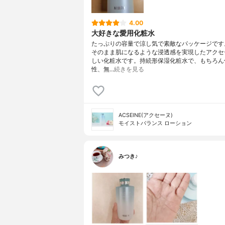
4.00
大好きな愛用化粧水
たっぷりの容量で涼し気で素敵なパッケージです
そのまま肌になるような浸透感を実現したアクセ
しい化粧水です。持続形保湿化粧水で、もちろん
性、無…
続きを見る
ACSEINE(アクセーヌ)
モイストバランス ローション
みつき♪