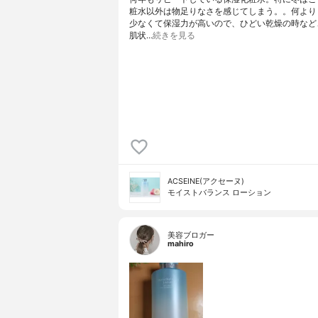
粧水以外は物足りなさを感じてしまう。。何より
少なくて保湿力が高いので、ひどい乾燥の時など
肌状…
続きを見る
ACSEINE(アクセーヌ)
モイストバランス ローション
美容ブロガー
mahiro