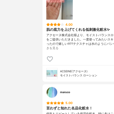
4.00
肌の底力を上げてくれる低刺激化粧水✨
アクセーヌ株式会社様より、モイストバランスロ
をご提供いただきました。一度使ってみたいスキ
ったので嬉しい!!!??テクスチャは水のようにパシ
きを見る
ACSEINE(アクセーヌ)
モイストバランス ローション
maruco
5.00
言わずと知れた名品化粧水！
何年もリピートしている保湿化粧水。特に冬はこ