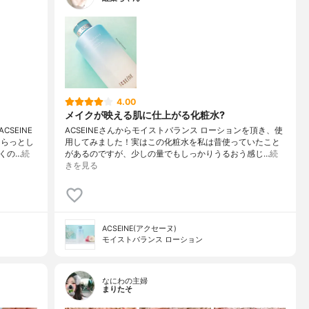
4.00
メイクが映える肌に仕上がる化粧水?
SEINE
ACSEINEさんからモイストバランス ローションを頂き、使
さらっとし
用してみました！実はこの化粧水を私は昔使っていたこと
くの…
続
があるのですが、少しの量でもしっかりうるおう感じ…
続
きを見る
ACSEINE(アクセーヌ)
モイストバランス ローション
なにわの主婦
まりたそ