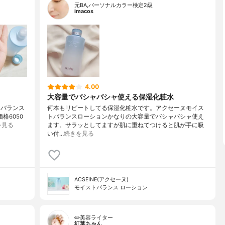
元BA,パーソナルカラー検定2級
imacos
4.00
大容量でバシャバシャ使える保湿化粧水
トバランス
何本もリピートしてる保湿化粧水です。アクセーヌモイス
格6050
トバランスローションかなりの大容量でバシャバシャ使え
を見る
ます。サラッとしてますが肌に重ねてつけると肌が手に吸
い付…
続きを見る
ACSEINE(アクセーヌ)
モイストバランス ローション
✏️美容ライター
紅葉ちゃん