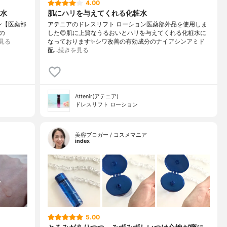
4.00
水
肌にハリを与えてくれる化粧水
ン【医薬部
アテニアのドレスリフト ローション医薬部外品を使用しま
の
した😊肌に上質なうるおいとハリを与えてくれる化粧水に
見る
なっております✨シワ改善の有効成分のナイアシンアミド
配…
続きを見る
Attenir(アテニア)
ドレスリフト ローション
美容ブロガー / コスメマニア
index
5.00