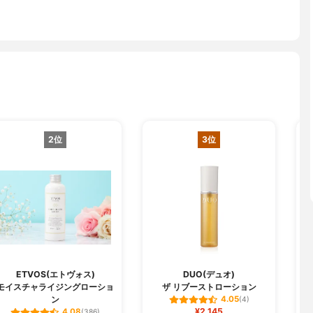
2位
3位
ETVOS(エトヴォス)
DUO(デュオ)
モイスチャライジングローショ
ザ リブーストローション
ン
4.05
(4)
¥2,145
4.08
(386)