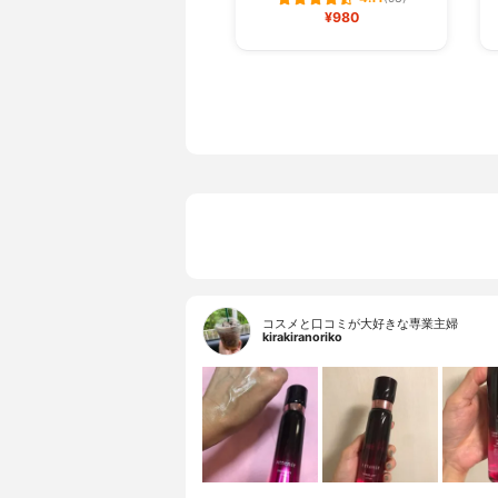
¥980
コスメと口コミが大好きな専業主婦
kirakiranoriko