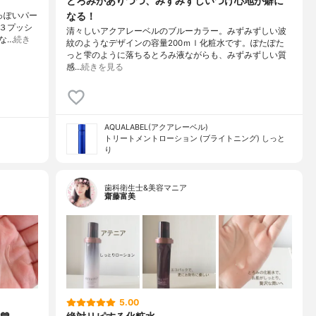
とろみがありつつ、みずみずしいつけ心地が癖に
なる！
人っぽいパー
３プッシ
清々しいアクアレーベルのブルーカラー。みずみずしい波
な…
続き
紋のようなデザインの容量200ｍｌ化粧水です。ぽたぽた
っと雫のように落ちるとろみ液ながらも、みずみずしい質
感…
続きを見る
AQUALABEL(アクアレーベル)
トリートメントローション (ブライトニング) しっと
り
歯科衛生士&美容マニア
齋藤富美
5.00