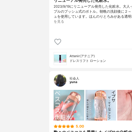
リニューアル発売した化粧水。
2023/9/19にリニューアル発売した化粧水。大
プルのプッシュ式のボトル。朝晩の洗顔後に２～
ュを使用しています。ほんのりとろみがある透明
を見る
Attenir(アテニア)
ドレスリフト ローション
社会人
yuna
5.00