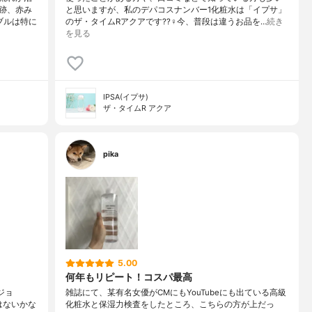
跡、赤み
と思いますが、私のデパコスナンバー1化粧水は「イプサ」
ブルは特に
のザ・タイムRアクアです??‍♀️今、普段は違うお品を…
続き
を見る
IPSA(イプサ)
ザ・タイムR アクア
pika
5.00
何年もリピート！コスパ最高
ジョ
雑誌にて、某有名女優がCMにもYouTubeにも出ている高級
はないかな
化粧水と保湿力検査をしたところ、こちらの方が上だっ