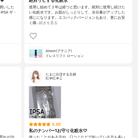
💙
絶対リピする化粧水
買いした
使用し始めて２年は経つと思います。絶対に使用し続けた
️・IPSA ザ・
い化粧水です。お肌がしっとりして、水分量がアップした
感じになります。エコパックバージョンもあり、更にお安
く購…
続きを見る
Attenir(アテニア)
ドレスリフト ローション
たまに出没する主婦
にゃにゃこ
5.00
私のナンバー1お守り化粧水♡
荒れが治
使ったことがある方や、口コミなどで知っている方も多い