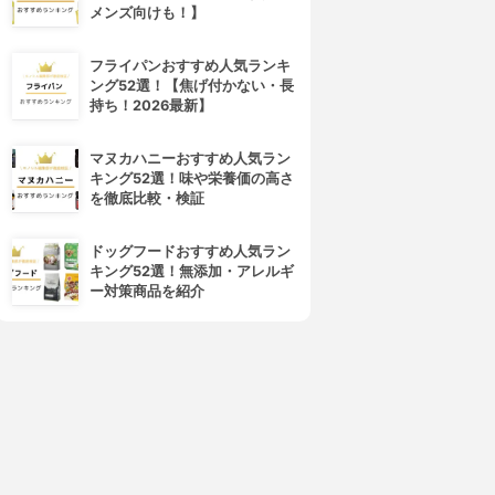
メンズ向けも！】
フライパンおすすめ人気ランキ
ング52選！【焦げ付かない・長
持ち！2026最新】
マヌカハニーおすすめ人気ラン
キング52選！味や栄養価の高さ
を徹底比較・検証
4位
5位
ドッグフードおすすめ人気ラン
キング52選！無添加・アレルギ
ー対策商品を紹介
d program(d プログラム)
ALBION(アルビオン)
バイタライジング＆クリア ロ
フローラドリップ
ーション EX
3.99
(30)
¥6,545
4.01
(1)