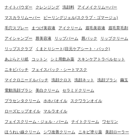
ナイトパウダー
クレンジング
洗顔料
アイメイクリムーバー
マスカラリムーバー
ピーリングジェル(スクラブ・ゴマージュ)
毛穴スプレー
まつげ美容液
アイクリーム
眉毛美容液
眉毛育毛剤
アイシャンプー
唇美容液
リップバーム
唇パック
リップクリーム
リップスクラブ
くまとりシート(目元ケアシート・パック)
あぶらとり紙
コットン
シミ用飲み薬
スキンケアトラベルセット
ニキビパッチ
フェイスパック・シートマスク
マイクロニードルパッチ
洗顔クロス
洗顔ネット
洗顔ブラシ
繭玉
電動洗顔ブラシ
美白クリーム
セラミドクリーム
プラセンタクリーム
ホホバオイル
スクワランオイル
ローズヒップオイル
マルラオイル
フェイスクリーム・ジェル・バーム
ナイトクリーム
ワセリン
ほうれい線クリーム
シワ改善クリーム
ニキビ塗り薬
美顔ローラー