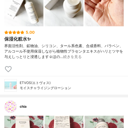
5.00
保湿化粧水✨
界面活性剤、鉱物油、シリコン、タール系色素、合成香料、パラベン、
アルコール不使用保湿しながら植物性プラセンタエキスがハリとツヤを
与えしっとりと浸透します☺︎ほの…
続きを見る
ETVOS(エトヴォス)
モイスチャライジングローション
chia