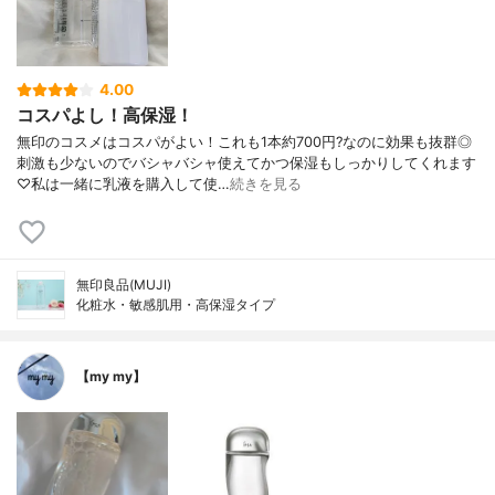
4.00
コスパよし！高保湿！
無印のコスメはコスパがよい！これも1本約700円?なのに効果も抜群◎
刺激も少ないのでバシャバシャ使えてかつ保湿もしっかりしてくれます
♡私は一緒に乳液を購入して使…
続きを見る
無印良品(MUJI)
化粧水・敏感肌用・高保湿タイプ
【my my】