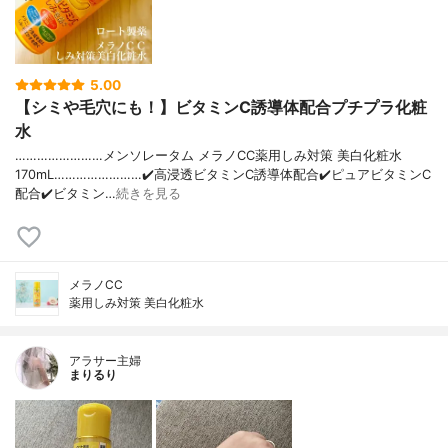
5.00
【シミや毛穴にも！】ビタミンC誘導体配合プチプラ化粧
水
……………………メンソレータム メラノCC薬用しみ対策 美白化粧水
170mL……………………✔️高浸透ビタミンC誘導体配合✔️ピュアビタミンC
配合✔️ビタミン…
続きを見る
メラノCC
薬用しみ対策 美白化粧水
アラサー主婦
まりるり