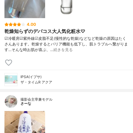
4.00
乾燥知らずのデパコス大人気化粧水♡
☑︎冷暖房☑︎紫外線☑︎皮脂不足(慢性的な乾燥)などなど乾燥の原因はたく
さんあります。乾燥するとバリア機能も低下し、肌トラブルへ繋がりま
す…そんな時お肌が喜ぶ、…
続きを見る
IPSA(イプサ)
ザ・タイムR アクア
撮影会主宰兼モデル
さーな