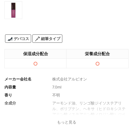
デパコス
細筆タイプ
保湿成分配合
栄養成分配合
メーカー会社名
株式会社アルビオン
内容量
7.0ml
香り
不明
全成分
アーモンド油、リンゴ酸ジイソステアリ
ル、ポリブテン、ヘキサ（ヒドロキシステ
アリン酸／ステアリン酸／ロジン酸）ジペ
ンタエリスリチル、オリーブ果実油、オレ
もっと見る
ンジラフィー油、シア脂、トコフェロー
ル、ホホバ種子油、酢酸トコフェロール、