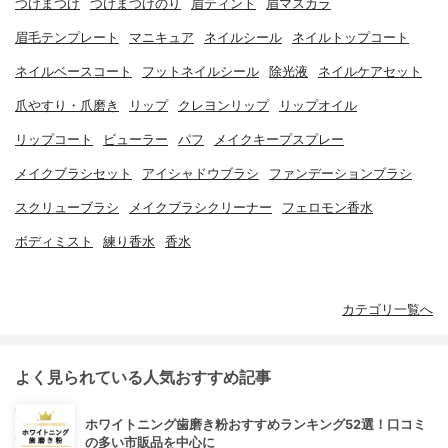
つけまつげ
つけまつげのり
眉ティント
眉マスカラ
眉毛テンプレート
マニキュア
ネイルシール
ネイルトップコート
ネイルベースコート
フットネイルシール
除光液
ネイルケアセット
爪やすり・爪磨き
リップ
クレヨンリップ
リップオイル
リップコート
ビューラー
パフ
メイクキープスプレー
メイクブラシセット
アイシャドウブラシ
ファンデーションブラシ
スクリューブラシ
メイクブラシクリーナー
フェロモン香水
ボディミスト
練り香水
香水
カテゴリ一覧へ
よく見られている人気おすすめ記事
ホワイトニング歯磨き粉おすすめランキング52選！口コミ
の多い市販品を中心に