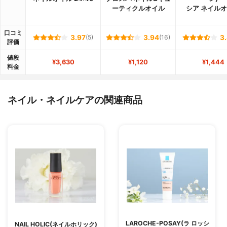
ーティクルオイル
シア ネイル
口コミ
3.97
(5)
3.94
(16)
3
評価
値段
¥3,630
¥1,120
¥1,444
料金
ネイル・ネイルケアの関連商品
LAROCHE-POSAY(ラ ロッシ
NAIL HOLIC(ネイルホリック)