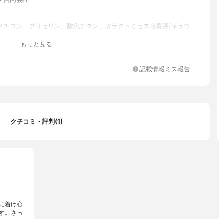
メチコン、グリセリン、酸化チタン、ガラクトミセス培養液(ギュウ
タルク、塩化Na、アセチルグルコサミン、ナイアシンアミド、ジメ
もっと見る
リオール、窒化ホウ素、ナイロン-12、BG、酢酸トコフェロール、
ル、ラウレス-7、マイカ、シリカ、デヒドロ酢酸Na、トリヒドロキ
ン、ベヘン酸アラキル、フェノキシエタノール、プロピルパラベ
記載情報ミス報告
コン、メチコン)コポリマー、水酸化Al、EDTA-3Na、パラフィ
ン、ジメチコン、アルミナ、メチルパラベン、(HDI、トリメチロー
ラクトン)クロスポリマー、トリ(カプリル、カプリン酸)グリセリ
ミトイルヒドロキシプロリン、シルク、パルミトイルプロリン、ク
リチマムエキス、パルミトイルグルタミン酸Mg、パルミトイルサ
a、パルミチン酸、(プラスマイナス)、酸化鉄
クチコミ・評判(1)
に着け心
す。さっ