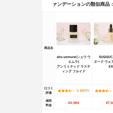
ァンデーションの類似商品
商品名
shu uemura(シュウ ウ
SUQQU
エムラ)
ヌード ウェ
アンリミテッド ラステ
EX
ィング フルイド
口コミ
3.98
(51)
評価
値段
¥3,364
¥7,3
料金