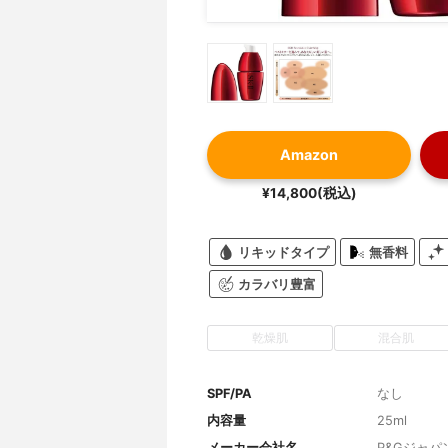
Amazon
¥14,800(税込)
リキッドタイプ
無香料
カラバリ豊富
乾燥肌
混合肌
SPF/PA
なし
内容量
25ml
メーカー会社名
P&Gジャパ