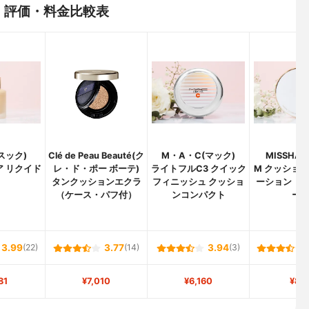
：評価・料金比較表
(スック)
Clé de Peau Beauté(ク
M・A・C(マック)
MISSHA
ア リクイド
レ・ド・ポー ボーテ)
ライトフルC3 クイック
M クッション
タンクッションエクラ
フィニッシュ クッショ
ーション（
（ケース・パフ付）
ンコンパクト
ー
3.99
(22)
3.77
(14)
3.94
(3)
81
¥7,010
¥6,160
¥88