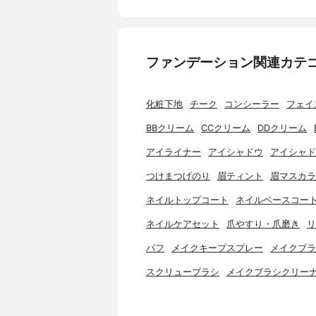
ファンデーション関連カテ
化粧下地
チーク
コンシーラー
フェイ
BBクリーム
CCクリーム
DDクリーム
アイライナー
アイシャドウ
アイシャド
つけまつげのり
眉ティント
眉マスカラ
ネイルトップコート
ネイルベースコー
ネイルケアセット
爪やすり・爪磨き
リ
パフ
メイクキープスプレー
メイクブラ
スクリューブラシ
メイクブラシクリー