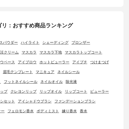
ゴリ：おすすめ商品ランキング
スパウダー
ハイライト
シェーディング
ブロンザー
EEクリーム
マスカラ
マスカラ下地
マスカラトップコート
ウベース
アイブロウ
ホットビューラー
アイプチ
つけまつげ
眉毛テンプレート
マニキュア
ネイルシール
ト
フットネイルシール
ネイルオイル
除光液
ップ
クレヨンリップ
リップオイル
リップコート
ビューラー
シセット
アイシャドウブラシ
ファンデーションブラシ
ナー
フェロモン香水
ボディミスト
練り香水
香水