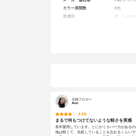
カラー展開数
8色
全成分
水、シクロ
ニュウ)、
チコンコポ
パンテノー
システアリ
ン、(ジメチ
ン、メチコ
ルヘキシル
ル、ジパル
リスマムマ
ルコシンN
主婦ブロガー
Ann
4.00
まるで何もつけてないような軽さを実感
長年愛用しています。とにかくカバー力があるの
地は軽くて、化粧していることを忘れるくらいで