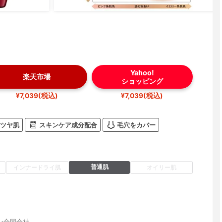
Yahoo!
楽天市場
ショッピング
¥7,039(税込)
¥7,039(税込)
ツヤ肌
スキンケア成分配合
毛穴をカバー
普通肌
インナードライ肌
オイリー肌
ン合同会社