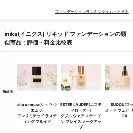
ファンデーションランキングをもっと見る
iniks(イニクス) リキッド ファンデーションの類
似商品：評価・料金比較表
商品名
shu uemura(シュウ ウ
ESTEE LAUDER(エステ
SUQQU(ス
エムラ)
ィローダー)
ヌード ウェア 
アンリミテッド ラステ
ダブル ウェア ステイ イ
EX
ィング フルイド
ン プレイス メークアッ
プ