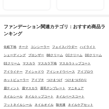
ファンデーション関連カテゴリ：おすすめ商品ラ
ンキング
化粧下地
チーク
コンシーラー
フェイスパウダー
ハイライト
シェーディング
ブロンザー
BBクリーム
CCクリーム
DDクリーム
EEクリーム
マスカラ
マスカラ下地
マスカラトップコート
アイライナー
アイシャドウ
アイシャドウベース
アイブロウ
ホットビューラー
アイプチ
つけまつげ
つけまつげのり
眉ティント
眉マスカラ
眉毛テンプレート
マニキュア
ネイルシール
ネイルトップコート
ネイルベースコート
フットネイルシール
ネイルオイル
除光液
ネイルケアセット