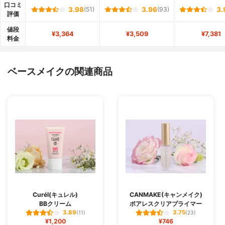
口コミ
3.98
(51)
3.96
(93)
3.
評価
値段
¥3,364
¥3,509
¥7,381
料金
ベースメイクの関連商品
Curél(キュレル)
CANMAKE(キャンメイク)
BBクリーム
ポアレスクリアプライマー
3.89
3.75
(11)
(23)
¥1,200
¥746