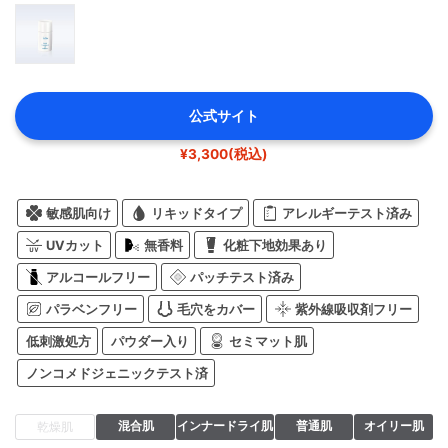
公式サイト
¥3,300(税込)
敏感肌向け
リキッドタイプ
アレルギーテスト済み
UVカット
無香料
化粧下地効果あり
アルコールフリー
パッチテスト済み
パラベンフリー
毛穴をカバー
紫外線吸収剤フリー
低刺激処方
パウダー入り
セミマット肌
ノンコメドジェニックテスト済
混合肌
インナードライ肌
普通肌
オイリー肌
乾燥肌