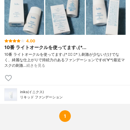
4.00
10番 ライトオークルを使ってます⸜(*...
10番 ライトオークルを使ってます⸜(* ॑▿ ॑* )⸝刺激が少ないだけでな
く、綺麗な仕上がりで持続力のあるファンデーションですd('∀'*)最近マ
スクの刺激…
続きを見る
iniks(イニクス)
リキッド ファンデーション
1