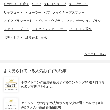
爪やすり・爪磨き
リップ
クレヨンリップ
リップオイル
リップコート
ビューラー
パフ
メイクキープスプレー
メイクブラシセット
アイシャドウブラシ
ファンデーションブラシ
スクリューブラシ
メイクブラシクリーナー
フェロモン香水
ボディミスト
練り香水
香水
カテゴリ一覧へ
よく見られている人気おすすめ記事
ホワイトニング歯磨き粉おすすめランキング52選！口コミ
の多い市販品を中心に
アイシャドウおすすめ人気ランキング52選！パレット&単
色&ラメ入り商品を徹底比較！