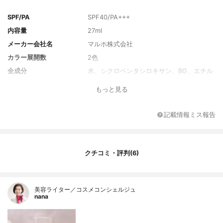
SPF/PA
SPF40/PA+++
内容量
27ml
メーカー会社名
マルホ株式会社
カラー展開数
2色
全成分
水、シクロペンタシロキサン、BG、エチル
ヘキサン酸セチル、ジフェニルシロキシフ
もっと見る
ェニルトリメチコン、ラウリルPEG-9ポリ
ジメチルシロキシエチルジメチコン、ジメ
チコン、ヒアルロン酸ヒドロキシプロピル
記載情報ミス報告
トリモニウム、加水分解ヒアルロン酸アル
キル(C12-13)グリセリル、グリセリン、シ
ア脂油、ラウロイルグルタミン酸ジ(フィト
ステリル/オクチルドデシル）、トコフェロ
クチコミ・評判(6)
ール、水酸化Al、イソステアリン酸、ステ
アリン酸、アルミナ、トリエトキシカプリ
リルシラン、メチコン、酸化スズ、(ビニル
ジメチコン/メチコンシルセスキオキサン)ク
美容ライター／コスメコンシェルジュ
ロスポリマー、シリカ、(ジメチコン/ビニル
nana
ジメチコン)クロスポリマー、トリメチルシ
ロキシケイ酸、ジステアルジモニウムヘク
トライト、クエン酸Na、塩化Na、(ジメチ