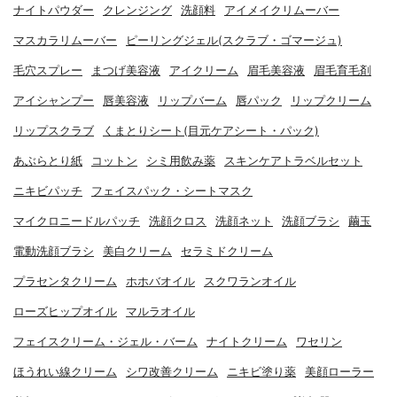
ナイトパウダー
クレンジング
洗顔料
アイメイクリムーバー
マスカラリムーバー
ピーリングジェル(スクラブ・ゴマージュ)
毛穴スプレー
まつげ美容液
アイクリーム
眉毛美容液
眉毛育毛剤
アイシャンプー
唇美容液
リップバーム
唇パック
リップクリーム
リップスクラブ
くまとりシート(目元ケアシート・パック)
あぶらとり紙
コットン
シミ用飲み薬
スキンケアトラベルセット
ニキビパッチ
フェイスパック・シートマスク
マイクロニードルパッチ
洗顔クロス
洗顔ネット
洗顔ブラシ
繭玉
電動洗顔ブラシ
美白クリーム
セラミドクリーム
プラセンタクリーム
ホホバオイル
スクワランオイル
ローズヒップオイル
マルラオイル
フェイスクリーム・ジェル・バーム
ナイトクリーム
ワセリン
ほうれい線クリーム
シワ改善クリーム
ニキビ塗り薬
美顔ローラー