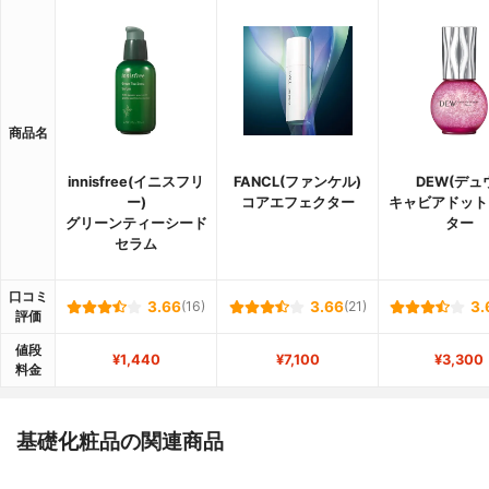
商品名
innisfree(イニスフリ
FANCL(ファンケル)
DEW(デュ
ー)
コアエフェクター
キャビアドット
グリーンティーシード
ター
セラム
口コミ
3.66
(16)
3.66
(21)
3.
評価
値段
¥1,440
¥7,100
¥3,300
料金
基礎化粧品の関連商品