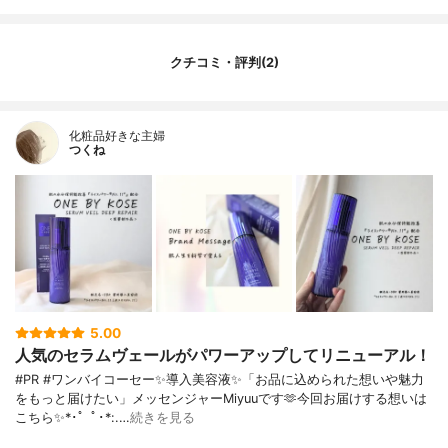
クチコミ・評判(2)
化粧品好きな主婦
つくね
5.00
人気のセラムヴェールがパワーアップしてリニューアル！
#PR #ワンバイコーセー✨導入美容液✨「お品に込められた想いや魅力
をもっと届けたい」メッセンジャーMiyuuです🫶今回お届けする想いは
こちら✨*･゜ﾟ･*:.…
続きを見る