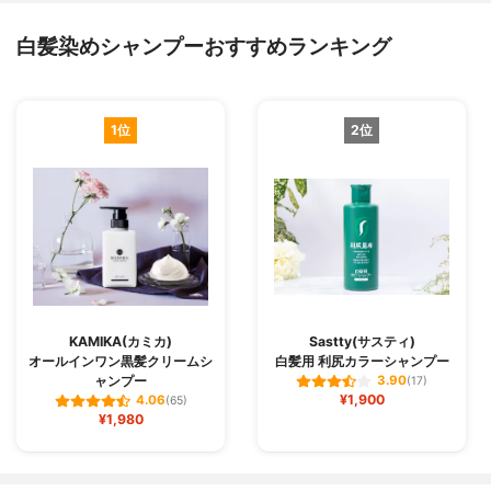
白髪染めシャンプーおすすめランキング
1位
2位
KAMIKA(カミカ)
Sastty(サスティ)
オールインワン黒髪クリームシ
白髪用 利尻カラーシャンプー
ャンプー
3.90
(17)
¥1,900
4.06
(65)
¥1,980