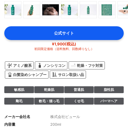
公式サイト
¥1,900(税込)
初回限定価格（送料無料、回数縛りなし）
アミノ酸系
ノンシリコン
乾燥・フケ対策
白髪染めシャンプー
サロン取扱い品
敏感肌
乾燥肌
普通肌
脂性肌
剛毛
軟毛・猫っ毛
くせ毛
パーマヘア
メーカー会社名
株式会社ピュール
内容量
200ml