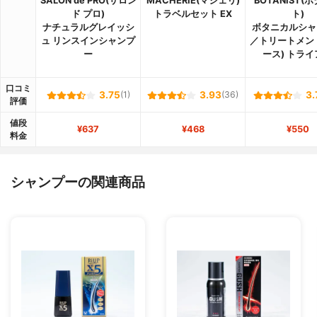
SALON de PRO(サロン
MACHERIE(マシェリ)
BOTANIST(
ド プロ)
トラベルセット EX
ト)
ナチュラルグレイッシ
ボタニカルシャ
ュ リンスインシャンプ
／トリートメン
ー
ース) トライ
口コミ
3.75
(1)
3.93
(36)
3.
評価
値段
¥637
¥468
¥550
料金
シャンプーの関連商品