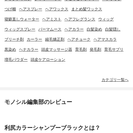
つげ櫛
ヘアスプレー
ヘアワックス
まとめ髪ワックス
寝癖直しウォーター
ヘアミスト
ヘアフレグランス
ウィッグ
ウィッグスプレー
パーマムース
ヘアカラー
白髪染め
白髪隠し
ブリーチ剤
カーラー
縮毛矯正剤
ヘアチョーク
ヘアマスカラ
黒染め
ヘナカラー
頭皮マッサージ器
育毛剤
発毛剤
育毛サプリ
増毛パウダー
頭皮ケアローション
カテゴリ一覧へ
モノシル編集部のレビュー
利尻カラーシャンプーブラックとは？