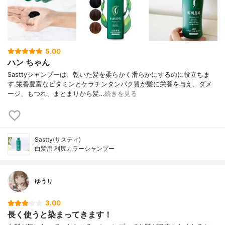
5.00
ハン ちゃん
Sasttyシャンプーは、乾いた髪を柔らかく滑らかにするのに役立ちま
す.栄養豊富なビタミンとケラチンタンパク質が髪に栄養を与え、ダメ
ージ、もつれ、まとまりから髪…
続きを見る
Sastty(サスティ)
白髪用 利尻カラーシャンプー
ゆうり
3.00
長く使うと染まってきます！