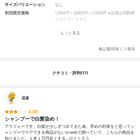
サイズバリエーション
なし
初回限定価格
1,900円＋送料0円＝1,900円 ※定期は回数縛
りがございません
香り
無香料
もっと見る
全成分
水(特殊水)、ラウラミドDEA、コカミドプロ
ピルベタイン、ラウレス-4カルボン酸Na、
イソペンチルジオール、ヒドロキシアルキ
記載情報ミス報告
ル(C12-14)ヒドロキシエチルサルコシン、
ポリクオタニウム-10、ココイルアラニンTE
A、ココイルグルタミン酸TEA、ラウロイル
メチルアラニンNa、ジラウロイルグルタミ
クチコミ・評判(17)
ン酸リシンNa、BG、PEG-32、PPG-3カプ
リリルエーテル、リシリコンブエキス、ア
ルギニン、アルギン酸Na、アルテア根エキ
ス、アルニカ花エキス、エタノール、オオ
花束
ウメガサソウ葉エキス、オクラ果実エキ
ス、オタネニンジン根エキス、オドリコソ
3.00
ウ花エキス、オランダガラシ葉エキス、カ
シャンプーで白髪染め！
ミツレ花エキス、カワラヨモギ花エキス、
クエン酸、グリチルリチン酸2K、ゲンチア
アラフォーです。白髪が少しずつ出てきた為、早めの対策をと思ってシ
ナ根エキス、ゴボウ根エキス、加水分解シ
ャンプーでケアできる商品がないかwebで調べていて、こちらの商品を
ルク、セイヨウアカマツ球果エキス、セイ
知りました。１本１万円近くする…
続きを見る