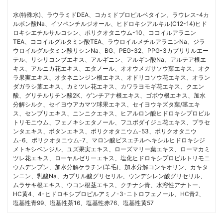
水(特殊水)、ラウラミドDEA、コカミドプロピルベタイン、ラウレス-4カ
ルボン酸Na、イソペンチルジオール、ヒドロキシアルキル(C12-14)ヒド
ロキシエチルサルコシン、ポリクオタニウム-10、ココイルアラニン
TEA、ココイルグルタミン酸TEA、ラウロイルメチルアラニンNa、ジラ
ウロイルグルタミン酸リシンNa、BG、PEG-32、PPG-3カプリリルエー
テル、リシリコンブエキス、アルギニン、アルギン酸Na、アルテア根エ
キス、アルニカ花エキス、エタノール、オオウメガサソウ葉エキス、オク
ラ果実エキス、オタネニンジン根エキス、オドリコソウ花エキス、オラン
ダガラシ葉エキス、カミツレ花エキス、カワラヨモギ花エキス、クエン
酸、グリチルリチン酸2K、ゲンチアナ根エキス、ゴボウ根エキス、加水
分解シルク、セイヨウアカマツ球果エキス、セイヨウキズタ葉/茎エキ
ス、センブリエキス、ニンニクエキス、ヒアルロン酸ヒドロキシプロピル
トリモニウム、フェノキシエタノール、フユボダイジュ花エキス、プラセ
ンタエキス、ボタンエキス、ポリクオタニウム-53、ポリクオタニウ
ム-6、ポリクオタニウム-7、マロン酸ビスエチルヘキシルヒドロキシジ
メトキシベンジル、ユズ果実エキス、ローズマリー葉エキス、ローマカミ
ツレ花エキス、ローヤルゼリーエキス、塩化ヒドロキシプロピルトリモニ
ウムデンプン、加水分解ケラチン(羊毛)、加水分解コンキオリン、カキタ
ンニン、乳酸Na、カプリル酸グリセリル、ウンデシレン酸グリセリル、
ムラサキ根エキス、ウコン根茎エキス、クチナシ青、水溶性アナトー、
HC黄4、4-ヒドロキシプロピルアミノ-3-ニトロフェノール、HC青2、
塩基性青99、塩基性茶16、塩基性赤76、塩基性黄57