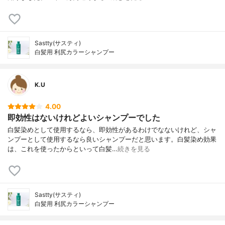
ヨウキズタ葉/茎エキス、センブリエキス、
ニンニクエキス、ヒアルロン酸ヒドロキシ
プロピルトリモニウム、フェノキシエタノ
ール、フユボダイジュ花エキス、プラセン
タエキス、ボタンエキス、ポリクオタニウ
Sastty(サスティ)
白髪用 利尻カラーシャンプー
ム-53、ポリクオタニウム-6、ポリクオタニ
ウム-7、マロン酸ビスエチルヘキシルヒド
ロキシジメトキシベンジル、ユズ果実エキ
ス、ローズマリー葉エキス、ローマカミツ
K.U
レ花エキス、ローヤルゼリーエキス、塩化
ヒドロキシプロピルトリモニウムデンプ
4.00
ン、加水分解ケラチン(羊毛)、加水分解コン
即効性はないけれどよいシャンプーでした
キオリン、カキタンニン、乳酸Na、カプリ
ル酸グリセリル、ウンデシレン酸グリセリ
白髪染めとして使用するなら、即効性があるわけでなないけれど、シャ
ル、ムラサキ根エキス、ウコン根茎エキ
ンプーとして使用するなら良いシャンプーだと思います。白髪染め効果
ス、クチナシ青、水溶性アナトー、HC黄
は、これを使ったからといって白髪…
続きを見る
4、4-ヒドロキシプロピルアミノ-3-ニトロ
フェノール、HC青2、塩基性青99、塩基性
茶16、塩基性赤76、塩基性黄57
Sastty(サスティ)
白髪用 利尻カラーシャンプー