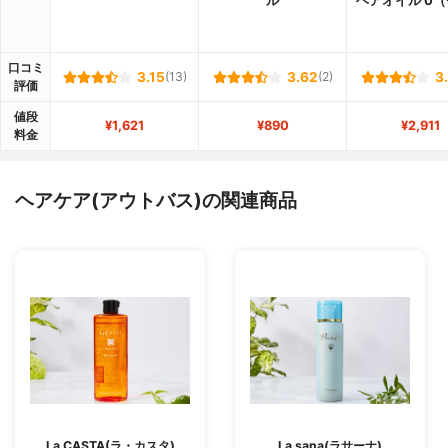
ル
ヘアオイル 0
口コミ
3.15
(13)
3.62
(2)
3
評価
値段
¥1,621
¥890
¥2,911
料金
ヘアケア(アウトバス)の関連商品
La CASTA(ラ・カスタ)
La sana(ラサーナ)