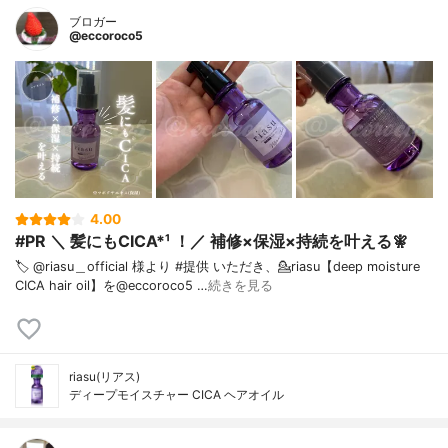
ブロガー
@eccoroco5
4.00
#PR ＼ 髪にもCICA*¹ ！／ 補修×保湿×持続を叶える🧚
🏷️ @riasu＿official 様より #提供 いただき、⁡💁riasu【deep moisture
CICA hair oil】を@eccoroco5 …
続きを見る
riasu(リアス)
ディープモイスチャー CICA ヘアオイル