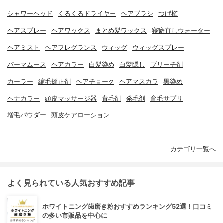
シャワーヘッド
くるくるドライヤー
ヘアブラシ
つげ櫛
ヘアスプレー
ヘアワックス
まとめ髪ワックス
寝癖直しウォーター
ヘアミスト
ヘアフレグランス
ウィッグ
ウィッグスプレー
パーマムース
ヘアカラー
白髪染め
白髪隠し
ブリーチ剤
カーラー
縮毛矯正剤
ヘアチョーク
ヘアマスカラ
黒染め
ヘナカラー
頭皮マッサージ器
育毛剤
発毛剤
育毛サプリ
増毛パウダー
頭皮ケアローション
カテゴリ一覧へ
よく見られている人気おすすめ記事
ホワイトニング歯磨き粉おすすめランキング52選！口コミ
の多い市販品を中心に