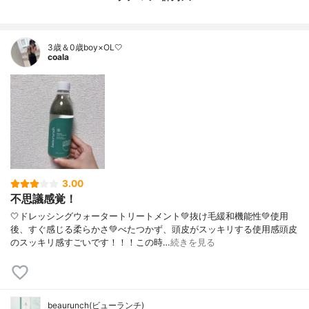
3歳＆0歳boy×OL🤍
coala
3.00
不思議感覚！
🤍ドレッシングウォータートリートメント💚抜け毛緩和機能性💚使用
後、すぐ感じる柔らかさ💚べたつかず、頭皮がスッキリする使用感頭皮
のスッキリ感すごいです！！！この時…
続きを見る
beaurunch(ビューランチ)