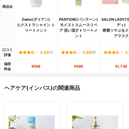
商品名
Daine(ダイアン)
PANTENE(パンテーン)
SALON LADY
エクストラシャイン ト
モイストスムースリペ
ディ)
リートメント
ア 洗い流すトリートメ
密着ツヤぷるク
ント
アマスク
口コミ
3.69
(1)
3.68
(6)
3
評価
値段
¥598
¥596
¥1,738
料金
ヘアケア(インバス)の関連商品