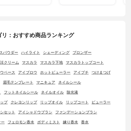
ゴリ：おすすめ商品ランキング
スパウダー
ハイライト
シェーディング
ブロンザー
EEクリーム
マスカラ
マスカラ下地
マスカラトップコート
ウベース
アイブロウ
ホットビューラー
アイプチ
つけまつげ
眉毛テンプレート
マニキュア
ネイルシール
ト
フットネイルシール
ネイルオイル
除光液
ップ
クレヨンリップ
リップオイル
リップコート
ビューラー
シセット
アイシャドウブラシ
ファンデーションブラシ
ナー
フェロモン香水
ボディミスト
練り香水
香水