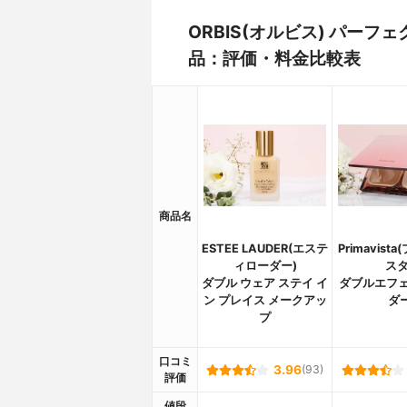
ORBIS(オルビス) パー
品：評価・料金比較表
商品名
ESTEE LAUDER(エステ
Primavist
ィローダー)
スタ
ダブル ウェア ステイ イ
ダブルエフェ
ン プレイス メークアッ
ダ
プ
口コミ
3.96
(93)
評価
値段