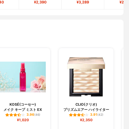
40
¥2,390
¥3,289
¥2,1
KOSÉ(コーセー)
CLIO(クリオ)
メイク キープ ミスト EX
プリズムエアー ハイライター
3.96
3.91
(46)
(42)
¥1,020
¥2,350