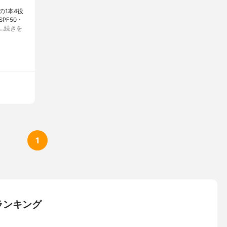
1本4役
PF50・
…
続きを
ン
1
ランキング