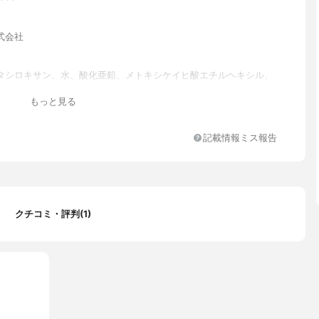
式会社
タシロキサン、水、酸化亜鉛、メトキシケイヒ酸エチルヘキシル、
EG−10ジメチコン、ジフェニルシロキシフェニルトリメチコン、セ
もっと見る
テアリン酸ソルビタン、ビスエチルヘキシルオキシフェノールメト
ルトリアジン、ベントナイト、ローズマリーエキス、BG、トコフェ
リカ、マイカ、トリメトキシシリルジメチコン、(アクリル酸アルキ
記載情報ミス報告
コン)コポリマー、ポリシリコーン−14、メチコン、ジメチコン、ハ
ジメチコン、含水シリカ、水酸化Al、t−ブチルメトキシジベンゾイ
ジエチルアミノヒドロキシベンゾイル安息香酸ヘキシル、ステアリ
ース、パルミチン酸スクロース、ポリグリセリル−3ポリジメチルシ
ルジメチコン、ジステアルジモニウムヘクトライト、フェノキシエ
メチルパラベン、プロピルパラベン、+/−:酸化チタン、酸化鉄
クチコミ・評判(1)