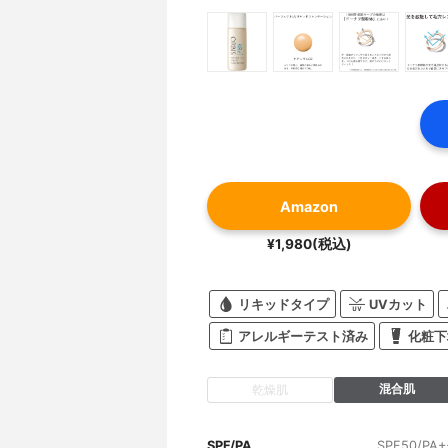
Amazon
¥1,980(税込)
リキッドタイプ
UVカット
アレルギーテスト済み
化粧下
混合肌
乾燥肌
SPF/PA
SPF50/PA+