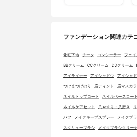
ファンデーション関連カテ
化粧下地
チーク
コンシーラー
フェイ
BBクリーム
CCクリーム
DDクリーム
アイライナー
アイシャドウ
アイシャド
つけまつげのり
眉ティント
眉マスカラ
ネイルトップコート
ネイルベースコー
ネイルケアセット
爪やすり・爪磨き
リ
パフ
メイクキープスプレー
メイクブラ
スクリューブラシ
メイクブラシクリー