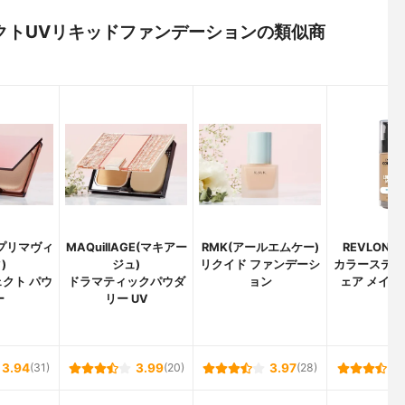
フェクトUVリキッドファンデーションの類似商
a(プリマヴィ
MAQuillAGE(マキアー
RMK(アールエムケー)
REVLON(
)
ジュ)
リクイド ファンデーシ
カラーステイ
クト パウ
ドラマティックパウダ
ョン
ェア メイク
ー
リー UV
3.94
(31)
3.99
(20)
3.97
(28)