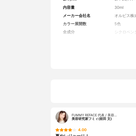
内容量
30ml
メーカー会社名
オルビス株
カラー展開数
5色
全成分
シクロペン
タルク、P
スキイソス
キシフェニ
ロール、シ
ル/ジメチ
イドロゲン
ルメタン、
ン酸スクロ
ロキシエチ
タノール、
FUMMY REFACE 代表 / 美容…
美容研究家フミィ(前田 文)
4.00
夏やレジャーに！