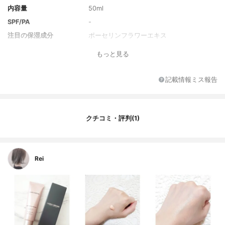
内容量
50ml
SPF/PA
-
注目の保湿成分
ポーセリンフラワーエキス
全成分
水、水添ジデセン、グリセリン、ＰＶＰ、
もっと見る
ステアリン酸ＰＥＧ－６、マイカ、ヒマシ
油、ステアリン酸ソルビタン、トリ（カプ
リル酸／カプリン酸）グリセリル、セタノ
記載情報ミス報告
ール、ホホバ種子油、フェノキシエタノー
ル、（アクリル酸ヒドロキシエチル／アク
リロイルジメチルタウリンＮａ）コポリマ
ー、セテス－２０、１，２－ヘキサンジオ
クチコミ・評判(1)
ール、窒化ホウ素、スクワラン、カプリリ
ルグリコール、ステアリン酸グリセリル、
ステアレス－２０、酢酸トコフェロール、
ポリソルベート６０、酸化スズ、パルミチ
Rei
ン酸アスコルビル、ホヤラクノサ花エキ
ス、トロポロン、ＢＧ、プランクトンエキ
ス、酸化チタン、酸化鉄