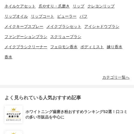
ネイルケアセット
爪やすり・爪磨き
リップ
クレヨンリップ
リップオイル
リップコート
ビューラー
パフ
メイクキープスプレー
メイクブラシセット
アイシャドウブラシ
ファンデーションブラシ
スクリューブラシ
メイクブラシクリーナー
フェロモン香水
ボディミスト
練り香水
香水
カテゴリ一覧へ
よく見られている人気おすすめ記事
ホワイトニング歯磨き粉おすすめランキング52選！口コミ
の多い市販品を中心に