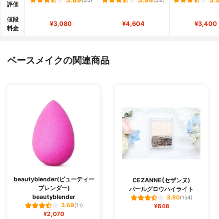
3.89
3.94
3.
評価
値段
¥3,080
¥4,604
¥3,400
料金
ベースメイクの関連商品
beautyblender(ビューティー
CEZANNE(セザンヌ)
ブレンダー)
パールグロウハイライト
beautyblender
3.90
(154)
3.69
(11)
¥648
¥2,070