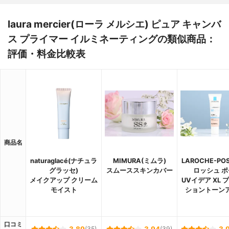
laura mercier(ローラ メルシエ) ピュア キャンバ
ス プライマー イルミネーティングの類似商品：
評価・料金比較表
商品名
naturaglacé(ナチュラ
MIMURA(ミムラ)
LAROCHE-PO
グラッセ)
スムーススキンカバー
ロッシュ ポ
メイクアップ クリーム
UVイデア XL 
モイスト
ショントーン
口コミ
(35)
(39)