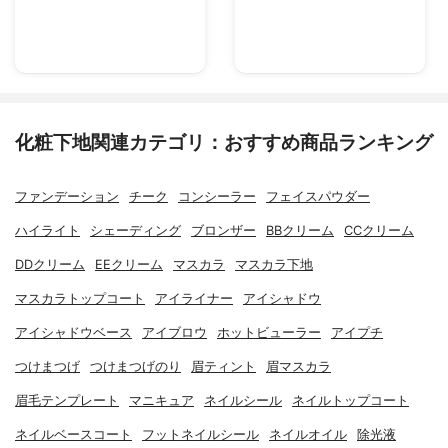
化粧下地関連カテゴリ：おすすめ商品ランキング
ファンデーション
チーク
コンシーラー
フェイスパウダー
ハイライト
シェーディング
ブロンザー
BBクリーム
CCクリーム
DDクリーム
EEクリーム
マスカラ
マスカラ下地
マスカラトップコート
アイライナー
アイシャドウ
アイシャドウベース
アイブロウ
ホットビューラー
アイプチ
つけまつげ
つけまつげのり
眉ティント
眉マスカラ
眉毛テンプレート
マニキュア
ネイルシール
ネイルトップコート
ネイルベースコート
フットネイルシール
ネイルオイル
除光液