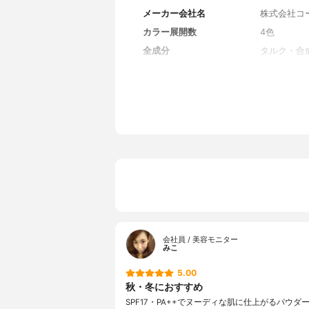
メーカー会社名
株式会社コ
カラー展開数
4色
全成分
タルク・合
クリル酸メ
リエチレン
ス・BG・
ジメチコン
トリエトキ
サノイン・
カ・水・水
マイカ・金
会社員 / 美容モニター
みこ
5.00
秋・冬におすすめ
SPF17・PA++でヌーディな肌に仕上がるパウダ