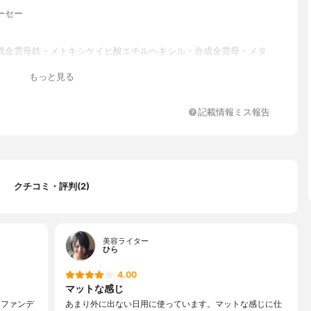
ーセー
成金雲母鉄・メトキシケイヒ酸エチルヘキシル・合成金雲母・メタ
チルクロスポリマー・ジメチコン・コハク酸ジエチルヘキシル・ポ
もっと見る
・合成ワックス・トコフェロール・ヒアルロン酸Na・モモ葉エキ
BHT・（ジメチコン／ビニルジメチコン）クロスポリマー・（ビニル
／メチコンシルセスキオキサン）クロスポリマー・アミノプロピル
記載情報ミス報告
シシラン・シリカ・ジメチコノール・スクワラン・トリエチルヘキ
ハイドロゲンジメチコン・ポリイソプレン・ワセリン・含水シリ
酸化Al・水添レシチン・フェノキシエタノール・メチルパラベン・
・酸化チタン・酸化亜鉛・酸化鉄・硫酸Ba
クチコミ・評判(2)
美容ライター
ひら
4.00
マットな感じ
ーファンデ
あまり外に出ない日用に使っています。マットな感じに仕