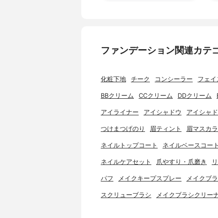
ファンデーション関連カテ
化粧下地
チーク
コンシーラー
フェイ
BBクリーム
CCクリーム
DDクリーム
アイライナー
アイシャドウ
アイシャド
つけまつげのり
眉ティント
眉マスカラ
ネイルトップコート
ネイルベースコー
ネイルケアセット
爪やすり・爪磨き
リ
パフ
メイクキープスプレー
メイクブラ
スクリューブラシ
メイクブラシクリー