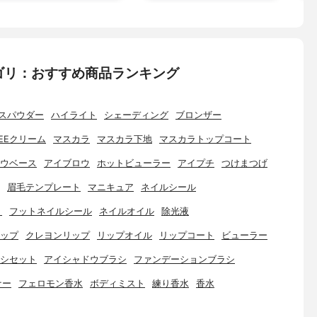
ゴリ：おすすめ商品ランキング
スパウダー
ハイライト
シェーディング
ブロンザー
EEクリーム
マスカラ
マスカラ下地
マスカラトップコート
ウベース
アイブロウ
ホットビューラー
アイプチ
つけまつげ
眉毛テンプレート
マニキュア
ネイルシール
ト
フットネイルシール
ネイルオイル
除光液
ップ
クレヨンリップ
リップオイル
リップコート
ビューラー
シセット
アイシャドウブラシ
ファンデーションブラシ
ナー
フェロモン香水
ボディミスト
練り香水
香水