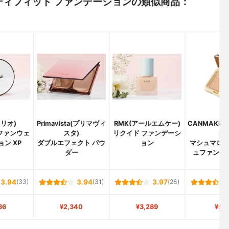
 ヌーディフィット ファンデーションの類似商品：
クリオ)
Primavista(プリマヴィ
RMK(アールエムケー)
CANMAKE
ファンウェ
スタ)
リクイド ファンデーシ
ク)
ョン XP
ダブルエフェクト パウ
ョン
マシュマロ
ダー
ュファンデ
3.94
(33)
3.94
(31)
3.97
(28)
86
¥2,340
¥3,289
¥92