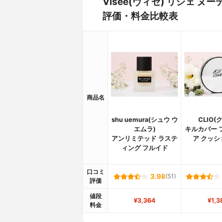
Visée(ヴィセ) リシェ
評価・料金比較表
商品名
shu uemura(シュウ ウ
CLIO(
エムラ)
キルカバー 
アンリミテッド ラステ
ア クッシ
ィング フルイド
口コミ
3.98
(51)
評価
値段
¥3,364
¥1,3
料金