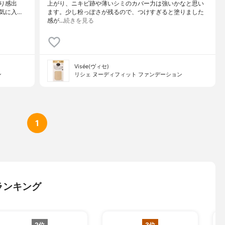
り感出
上がり、ニキビ跡や薄いシミのカバー力は強いかなと思い
気に入…
ます。少し粉っぽさが残るので、つけすぎると塗りました
感が…
続きを見る
Visée(ヴィセ)
ン
リシェ ヌーディフィット ファンデーション
1
ランキング
2位
3位