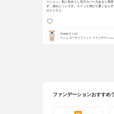
ーション。私に色合うし毛穴カバー力あるし厚塗
ず、崩れにくいです。スーって伸びて重くならず
続きを見る
Visée(ヴィセ)
リシェ ヌーディフィット ファンデーショ
ファンデーションおすすめ
1位