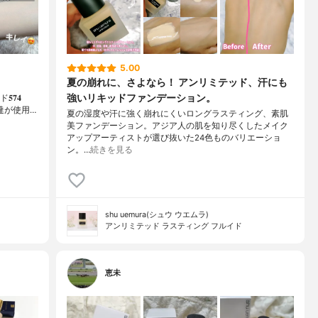
5.00
夏の崩れに、さよなら！ アンリミテッド、汗にも
強いリキッドファンデーション。
𝟕𝟒
税込)⁡友達が使用…
夏の湿度や汗に強く崩れにくいロングラスティング、素肌
美ファンデーション。アジア人の肌を知り尽くしたメイク
アップアーティストが選び抜いた24色ものバリエーショ
ン。…
続きを見る
shu uemura(シュウ ウエムラ)
アンリミテッド ラスティング フルイド
恵未