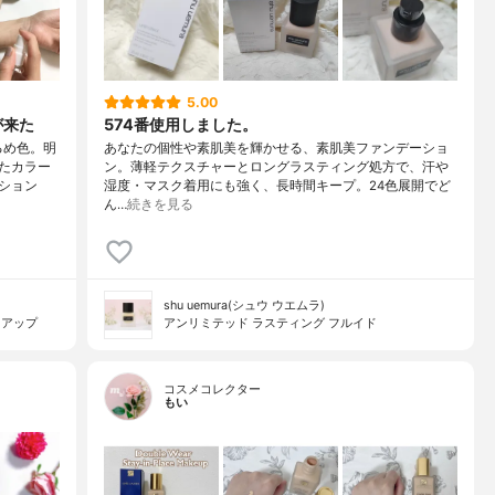
5.00
が来た
574番使用しました。
るめ色。明
あなたの個性や素肌美を輝かせる、素肌美ファンデーショ
たカラー
ン。薄軽テクスチャーとロングラスティング処方で、汗や
ション
湿度・マスク着用にも強く、長時間キープ。24色展開でど
ん…
続きを見る
shu uemura(シュウ ウエムラ)
クアップ
アンリミテッド ラスティング フルイド
コスメコレクター
もい