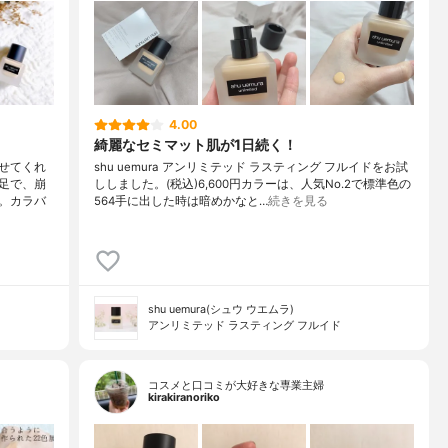
4.00
綺麗なセミマット肌が1日続く！
せてくれ
shu uemura アンリミテッド ラスティング フルイドをお試
足で、崩
ししました。(税込)6,600円カラーは、人気No.2で標準色の
。カラバ
564手に出した時は暗めかなと…
続きを見る
shu uemura(シュウ ウエムラ)
アンリミテッド ラスティング フルイド
コスメと口コミが大好きな専業主婦
kirakiranoriko