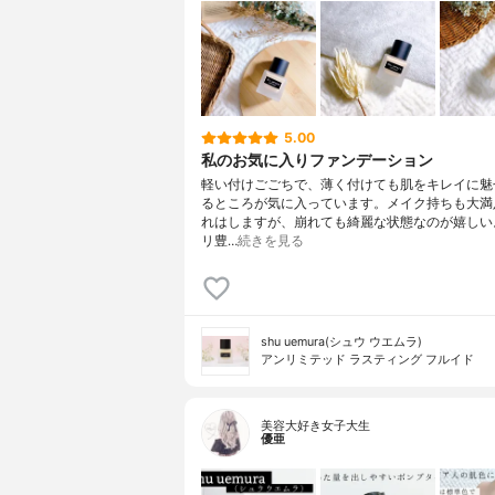
5.00
私のお気に入りファンデーション
軽い付けごごちで、薄く付けても肌をキレイに魅
るところが気に入っています。メイク持ちも大満
れはしますが、崩れても綺麗な状態なのが嬉しい
リ豊…
続きを見る
shu uemura(シュウ ウエムラ)
アンリミテッド ラスティング フルイド
美容大好き女子大生
優亜