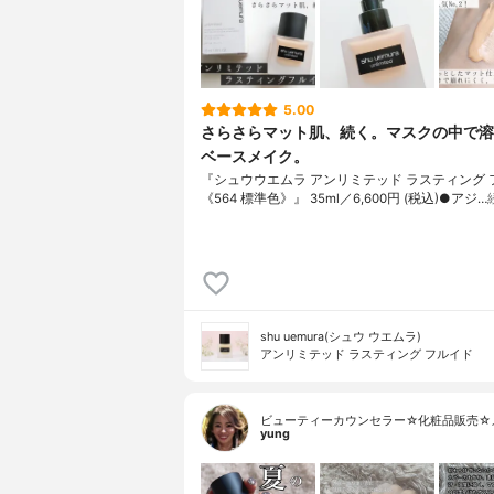
5.00
さらさらマット肌、続く。マスクの中で溶
ベースメイク。
『シュウウエムラ アンリミテッド ラスティング 
《564 標準色》』 35ml／6,600円 (税込)●アジ…
shu uemura(シュウ ウエムラ)
アンリミテッド ラスティング フルイド
ビューティーカウンセラー☆化粧品販売☆
yung