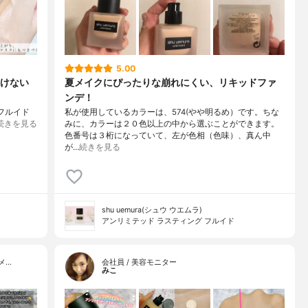
5.00
けない
夏メイクにぴったりな崩れにくい、リキッドファ
ンデ！
フルイド
私が使用しているカラーは、574(やや明るめ）です。ちな
続きを見る
みに、カラーは２０色以上の中から選ぶことができます。
色番号は３桁になっていて、左が色相（色味）、真ん中
が…
続きを見る
shu uemura(シュウ ウエムラ)
アンリミテッド ラスティング フルイド
メ…
会社員 / 美容モニター
みこ