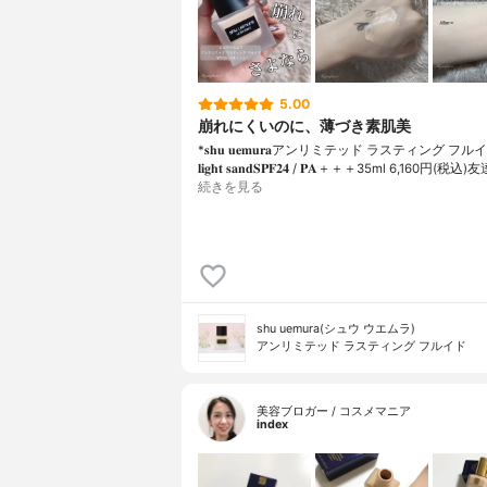
5.00
崩れにくいのに、薄づき素肌美
*𝐬𝐡𝐮 𝐮𝐞𝐦𝐮𝐫𝐚アンリミテッド ラスティング フルイド
𝐥𝐢𝐠𝐡𝐭 𝐬𝐚𝐧𝐝𝐒𝐏𝐅𝟐𝟒 / 𝐏𝐀＋＋＋⁡35ml 6,160円(
続きを見る
shu uemura(シュウ ウエムラ)
アンリミテッド ラスティング フルイド
美容ブロガー / コスメマニア
index