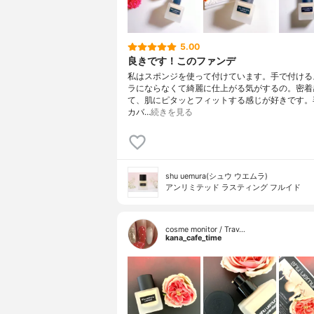
5.00
良きです！このファンデ
私はスポンジを使って付けています。手で付ける
ラにならなくて綺麗に仕上がる気がするの。密着
て、肌にピタッとフィットする感じが好きです。
カバ…
続きを見る
shu uemura(シュウ ウエムラ)
アンリミテッド ラスティング フルイド
cosme monitor / Trav…
kana_cafe_time