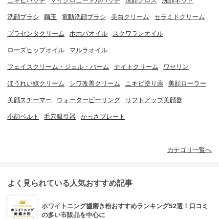
ニキビパッチ
マイクロニードルパッチ
洗顔クロス
洗顔ネット
洗顔ブラシ
繭玉
電動洗顔ブラシ
美白クリーム
セラミドクリーム
プラセンタクリーム
ホホバオイル
スクワランオイル
ローズヒップオイル
マルラオイル
フェイスクリーム・ジェル・バーム
ナイトクリーム
ワセリン
ほうれい線クリーム
シワ改善クリーム
ニキビ塗り薬
美顔ローラー
美顔スチーマー
ウォーターピーリング
リフトアップ美顔器
小顔ベルト
毛穴吸引器
かっさプレート
カテゴリ一覧へ
よく見られている人気おすすめ記事
ホワイトニング歯磨き粉おすすめランキング52選！口コミ
の多い市販品を中心に