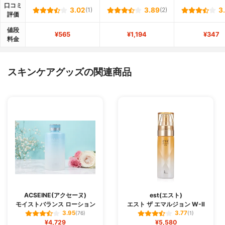
口コミ
3.02
(1)
3.89
(2)
3
評価
値段
¥565
¥1,194
¥347
料金
スキンケアグッズの関連商品
ACSEINE(アクセーヌ)
est(エスト)
モイストバランス ローション
エスト ザ エマルジョン W-Ⅱ
3.95
3.77
(76)
(1)
¥4,729
¥5,580