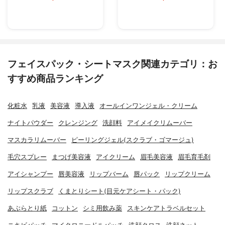
フェイスパック・シートマスク関連カテゴリ：お
すすめ商品ランキング
化粧水
乳液
美容液
導入液
オールインワンジェル・クリーム
ナイトパウダー
クレンジング
洗顔料
アイメイクリムーバー
マスカラリムーバー
ピーリングジェル(スクラブ・ゴマージュ)
毛穴スプレー
まつげ美容液
アイクリーム
眉毛美容液
眉毛育毛剤
アイシャンプー
唇美容液
リップバーム
唇パック
リップクリーム
リップスクラブ
くまとりシート(目元ケアシート・パック)
あぶらとり紙
コットン
シミ用飲み薬
スキンケアトラベルセット